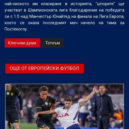
най-ниското им класиране в историята, "шпорите" ще
участват в Шампионската лига благодарение на победата
си с 1:0 над Манчестър Юнайтед на финала на Лига Европа,
което се оказа последният мач начело на тима за
Постекоглу.
Ключови думи:
Тотнъм
ОЩЕ ОТ ЕВРОПЕЙСКИ ФУТБОЛ