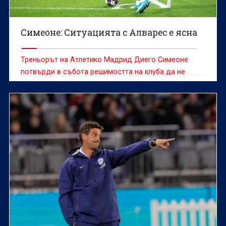
Симеоне: Ситуацията с Алварес е ясна
Треньорът на Атлетико Мадрид Диего Симеоне
потвърди в събота решимостта на клуба да не
продава Хулиан Алварес, който е желан от редица
отбори и оставането му на „Метрополитано“ през
следващия сезон далеч не е сигурно