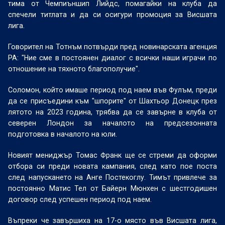
тима от Чемпиъншип Лийдс, помагайки на клуба да
спечели титлата и да си осигури промоция за Висшата
лига.
Говорител на Тотнъм потвърди пред новинарската агенция
PA: "Ние сме в постоянен диалог с всички наши играчи по
отношение на тяхното благополучие".
Соломон, който имаше период под наем във Фулъм, преди
да се присъедини към "шпорите" от Шахтьор Донецк през
лятото на 2023 година, трябва да се завърне в клуба от
северен Лондон за началото на предсезонната
подготовка в началото на юли.
Новият мениджър Томас Франк ще се стреми да оформи
отбора си преди новата кампания, след като пое поста
след напускането на Анге Постекоглу. Тимът привлече за
постоянно Матис Тел от Байерн Мюнхен с шестгодишен
договор след успешен период под наем.
Въпреки че завършиха на 17-о място във Висшата лига,