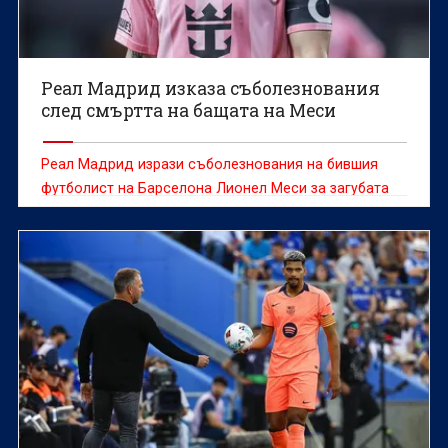
Реал Мадрид изказа съболезнования
след смъртта на бащата на Меси
Реал Мадрид изрази съболезнования на бившия
футболист на Барселона Лионел Меси за загубата
на баща му