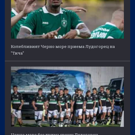
Колебливият Черно море приема Лудогорец на
"Тича"
Черно море без трима срещу Лудогорец