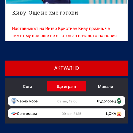
Киву: Още не сме готови
Наставникът на Интер Кристиан Киву призна, че
тимът му все още не е готов за началото на новия
сезон въпреки днешната победа с 2:1 в контролата
с Ювентус
АКТУАЛНО
Сега
Ще играят
Минали
Черно море
Лудогорец
09 авг, 19:00
Септември
ЦСКА
09 авг, 21:15