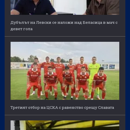
Дубълът на Левски се наложи над Беласица в мач с
девет гола
Третият отбор на ЦСКА с равенство срещу Славата