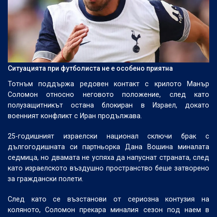
Ситуацията при футболиста не е особено приятна
Тотнъм поддържа редовен контакт с крилото Манър
Соломон относно неговото положение, след като
полузащитникът остана блокиран в Израел, докато
военният конфликт с Иран продължава.
25-годишният израелски национал сключи брак с
дългогодишната си партньорка Дана Вошина миналата
седмица, но двамата не успяха да напуснат страната, след
като израелското въздушно пространство беше затворено
за граждански полети.
След като се възстанови от сериозна контузия на
коляното, Соломон прекара миналия сезон под наем в