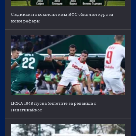
Съдийската комисия към БФС обявяви курс за
нови рефери
ЦСКА 1948 пусна билетите за реванша с
Панатинайкос