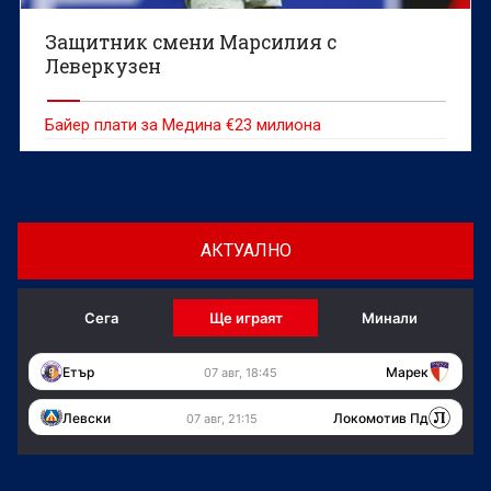
Защитник смени Марсилия с
Леверкузен
Байер плати за Медина €23 милиона
АКТУАЛНО
Сега
Ще играят
Минали
Етър
Марек
07 авг, 18:45
Левски
Локомотив Пд
07 авг, 21:15