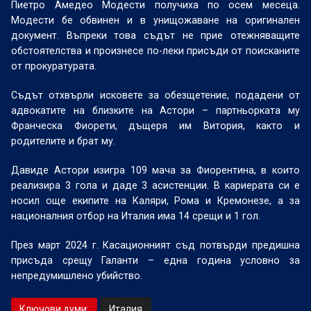
Пиетро Амедео Модести получиха по осем месеца.
Модести бе обвинен и в унищожаване на оригинален
документ. Въпреки това съдът не прие отежняващите
обстоятелства и произнесе по-леки присъди от поисканите
от прокуратурата.
Съдът отхвърли исковете за обезщетение, подадени от
адвокатите на близките на Астори – партньорката му
Франческа Фиорети, дъщеря им Витория, както и
родителите и брат му.
Давиде Астори изигра 109 мача за Фиорентина, в които
реализира 3 гола и даде 3 асистенции. В кариерата си е
носил още екипите на Каляри, Рома и Кремонезе, а за
националния отбор на Италия има 14 срещи и 1 гол.
През март 2024 г. Касационният съд потвърди предишна
присъда срещу Галанти – една година условно за
непредумишлено убийство.
Ключови думи:
Италия