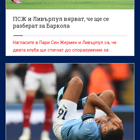
ПСЖ и Ливърпул вярват, че ще се
разберат за Баркола
Нагласите в Пари Сен Жермен и Ливърпул са, че
двата клуба ще стигнат до споразумение за
трансфера на Брадли Баркола, твърди "Екип".