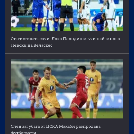
Статистиката сочи: Локо Пловдив мъчи най-много
Левски на Веласкес
След загубата от ЦСКА Макаби разпродава
футболисти