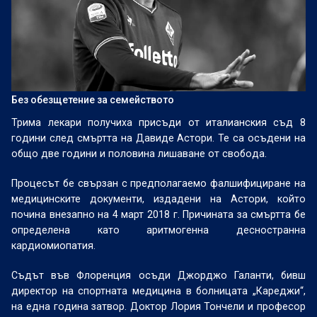
Без обезщетение за семейството
Трима лекари получиха присъди от италианския съд 8
години след смъртта на Давиде Астори. Те са осъдени на
общо две години и половина лишаване от свобода.
Процесът бе свързан с предполагаемо фалшифициране на
медицинските документи, издадени на Астори, който
почина внезапно на 4 март 2018 г. Причината за смъртта бе
определена като аритмогенна десностранна
кардиомиопатия.
Съдът във Флоренция осъди Джорджо Галанти, бивш
директор на спортната медицина в болницата „Кареджи“,
на една година затвор. Доктор Лория Тончели и професор