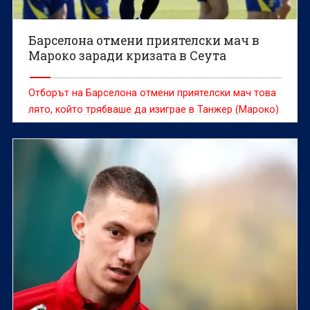
Барселона отмени приятелски мач в
Мароко заради кризата в Сеута
Отборът на Барселона отмени приятелски мач това
лято, който трябваше да изиграе в Танжер (Мароко)
на 15 август, съобщиха от испанския клуб.
Причината е миглантската криза в Сеута.