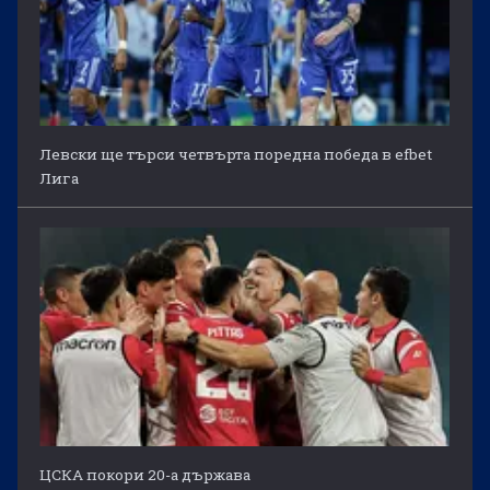
Левски ще търси четвърта поредна победа в efbet
Лига
ЦСКА покори 20-а държава