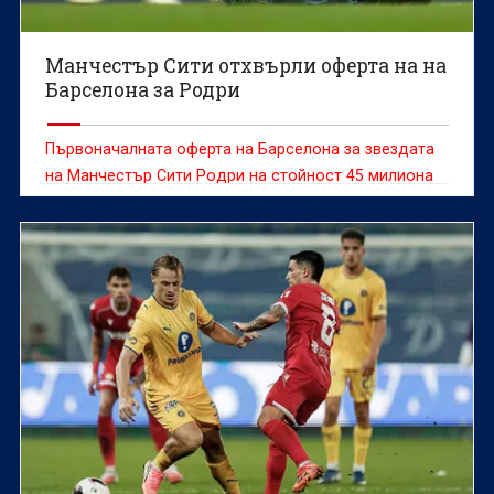
Манчестър Сити отхвърли оферта на на
Барселона за Родри
Първоначалната оферта на Барселона за звездата
на Манчестър Сити Родри на стойност 45 милиона
евро, плюс 10 милиона допълнителни бонуси, е била
отхвърлена от английския клуб, твърди испанският
вестник Sport.