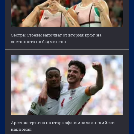
Сестри Стоеви започват от втория кръг на
световното по бадминтон
Арсенал тръгва на втора офанзива за английски
национал