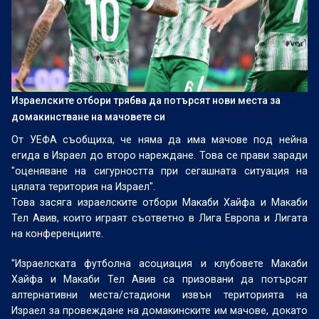
Израелските отбори трябва да потърсят нови места за
домакинстване на мачовете си
От УЕФА съобщиха, че няма да има мачове под нейна
егида в Израел до второ нареждане. Това се прави заради
"оценяване на сигурността при сегашната ситуация на
цялата територия на Израел".
Това засяга израелските отбори Макаби Хайфа и Макаби
Тел Авив, които играят съответно в Лига Европа и Лигата
на конференциите.
"Израелската футболна асоциация и клубовете Макаби
Хайфа и Макаби Тел Авив са призовани да потърсят
алтернативни места/стадиони извън територията на
Израел за провеждане на домакинските им мачове, докато