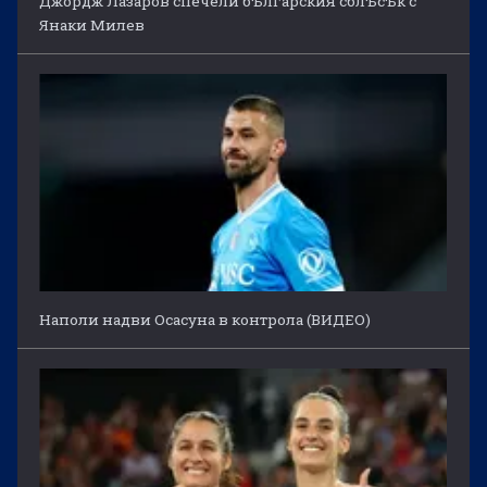
Джордж Лазаров спечели българския сблъсък с
Янаки Милев
Наполи надви Осасуна в контрола (ВИДЕО)