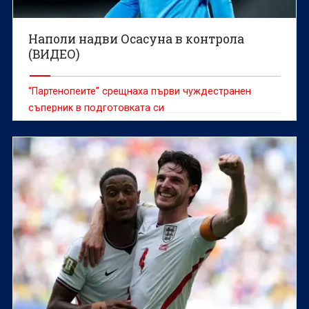
Наполи надви Осасуна в контрола
(ВИДЕО)
“Партенопеите” срещнаха първи чуждестранен
съперник в подготовката си