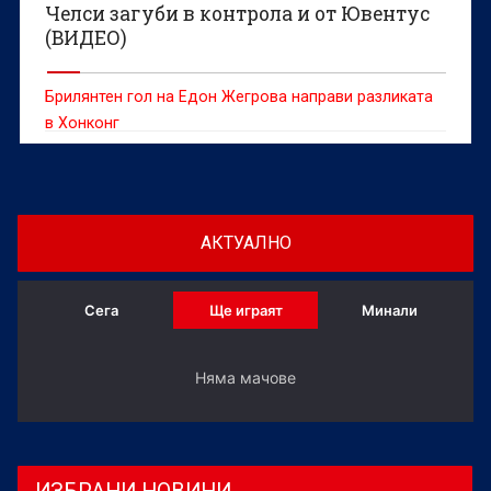
Челси загуби в контрола и от Ювентус
(ВИДЕО)
Брилянтен гол на Едон Жегрова направи разликата
в Хонконг
АКТУАЛНО
Сега
Ще играят
Минали
Няма мачове