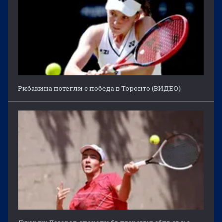
Рибакина потегли с победа в Торонто (ВИДЕО)