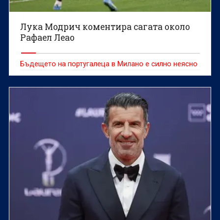
Лука Модрич коментира сагата около
Рафаел Леао
Бъдещето на португалеца в Милано е силно неясно