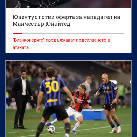
Ювентус готви оферта за нападател на
Манчестър Юнайтед
“Бианконерите” продължават подсилването в
атаката