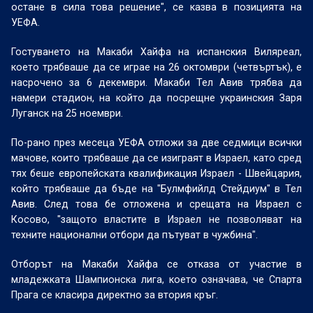
остане в сила това решение", се казва в позицията на
УЕФА.
Гостуването на Макаби Хайфа на испанския Виляреал,
което трябваше да се играе на 26 октомври (четвъртък), е
насрочено за 6 декември. Макаби Тел Авив трябва да
намери стадион, на който да посрещне украинския Заря
Луганск на 25 ноември.
По-рано през месеца УЕФА отложи за две седмици всички
мачове, които трябваше да се изиграят в Израел, като сред
тях беше европейската квалификация Израел - Швейцария,
който трябваше да бъде на "Булмфийлд Стейдиум" в Тел
Авив. След това бе отложена и срещата на Израел с
Косово, "защото властите в Израел не позволяват на
техните национални отбори да пътуват в чужбина".
Отборът на Макаби Хайфа се отказа от участие в
младежката Шампионска лига, което означава, че Спарта
Прага се класира директно за втория кръг.