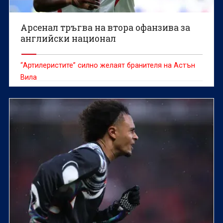
Арсенал тръгва на втора офанзива за
английски национал
“Артилеристите” силно желаят бранителя на Астън
Вила