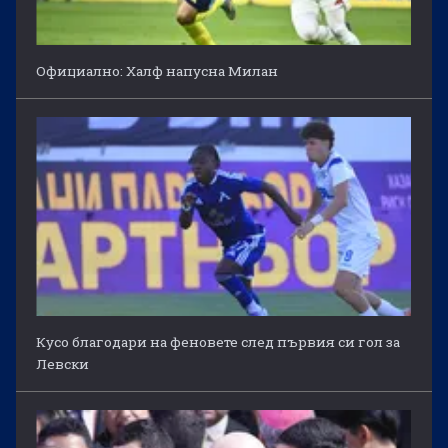
Официално: Халф напусна Милан
Кусо благодари на феновете след първия си гол за
Левски