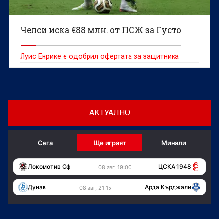
Челси иска €88 млн. от ПСЖ за Густо
Луис Енрике е одобрил офертата за защитника
АКТУАЛНО
Сега
Ще играят
Минали
Локомотив Сф
ЦСКА 1948
08 авг, 19:00
Дунав
Арда Кърджали
08 авг, 21:15