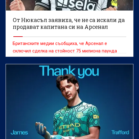
От Нюкасъл заявиха, че не са искали да
продават капитана си на Арсенал
Британските медии съобщиха, че Арсенал е
сключил сделка на стойност 75 милиона паунда