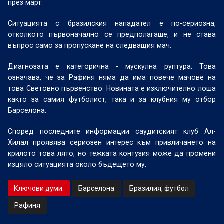
през март.
Ситуацията с бразилския нападател е по-сериозна,
отколкото първоначално се предполагаше, и не става
въпрос само за пропускане на следващия мач.
Диагнозата е категорична - мускулна руптура. Това
означава, че за Рафиня няма да има повече мачове на
това Световно първенство. Новината е изключително лоша
както за самия футболист, така и за клубния му отбор
Барселона.
Според последните информации саудитският клуб Ал-
Хилал проявява сериозен интерес към привличането на
крилото това лято, но тежката контузия може да промени
изцяло ситуацията около бъдещето му.
Ключови думи:
Барселона
Бразилия, футбол
Рафиня