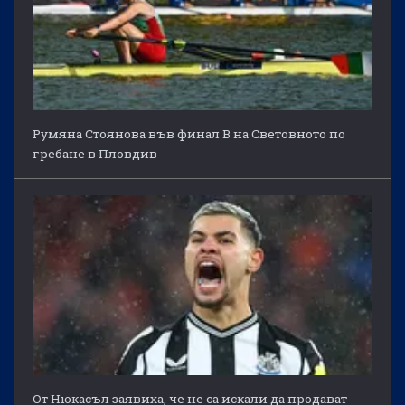
Румяна Стоянова във финал B на Световното по
гребане в Пловдив
От Нюкасъл заявиха, че не са искали да продават