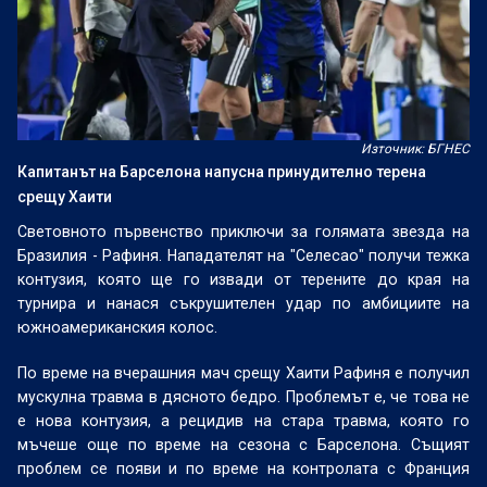
Източник: БГНЕС
Капитанът на Барселона напусна принудително терена
срещу Хаити
Световното първенство приключи за голямата звезда на
Бразилия - Рафиня. Нападателят на "Селесао" получи тежка
контузия, която ще го извади от терените до края на
турнира и нанася съкрушителен удар по амбициите на
южноамериканския колос.
По време на вчерашния мач срещу Хаити Рафиня е получил
мускулна травма в дясното бедро. Проблемът е, че това не
е нова контузия, а рецидив на стара травма, която го
мъчеше още по време на сезона с Барселона. Същият
проблем се появи и по време на контролата с Франция