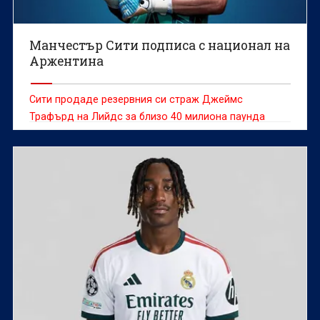
Манчестър Сити подписа с национал на
Аржентина
Сити продаде резервния си страж Джеймс
Трафърд на Лийдс за близо 40 милиона паунда