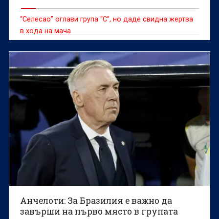
“Селесао” оглави група “С”, но даде свидна жертва
в хода на мача
Анчелоти: За Бразилия е важно да
завърши на първо място в групата