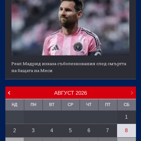
Реал Мадрид изказа съболезнования след смъртта
на бащата на Меси
АВГУСТ
2026
НД
ПН
ВТ
СР
ЧТ
ПТ
СБ
1
2
3
4
5
6
7
8