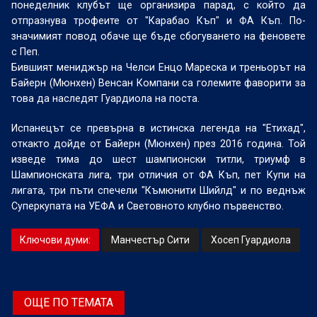
понеделник клубът ще организира парад, с който да
отпразнува трофеите от "Карабао Къп" и ФА Къп. По-
значимият повод обаче ще бъде сбогуването на феновете
с Пеп.
Бившият мениджър на Челси Енцо Мареска и треньорът на
Байерн (Мюнхен) Венсан Компани са големите фаворити за
това да наследят Гуардиола на поста.
Испанецът се превърна в истинска легенда на "Етихад",
откакто дойде от Байерн (Мюнхен) през 2016 година. Той
изведе тима до шест шампионски титли, триумф в
Шампионската лига, три отличия от ФА Къп, пет Купи на
лигата, три пъти спечели "Къмюнити Шийлд" и по веднъж
Суперкупата на УЕФА и Световното клубно първенство.
Ключови думи:
Манчестър Сити
Хосеп Гуардиола
ОЩЕ ПО ТЕМАТА