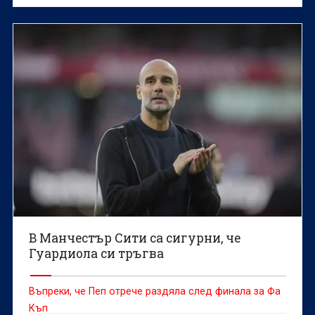
В Манчестър Сити са сигурни, че
Гуардиола си тръгва
Въпреки, че Пеп отрече раздяла след финала за Фа
Къп