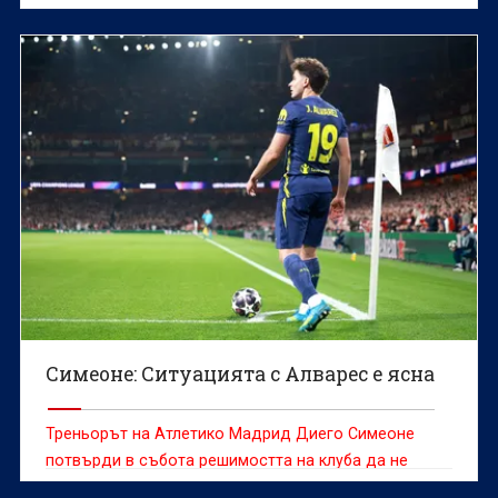
Симеоне: Ситуацията с Алварес е ясна
Треньорът на Атлетико Мадрид Диего Симеоне
потвърди в събота решимостта на клуба да не
продава Хулиан Алварес, който е желан от редица