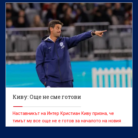
отбори и оставането му на „Метрополитано“ през
следващия сезон далеч не е сигурно
Киву: Още не сме готови
Наставникът на Интер Кристиан Киву призна, че
тимът му все още не е готов за началото на новия
сезон въпреки днешната победа с 2:1 в контролата
с Ювентус