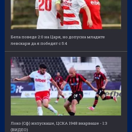
Бела поведе 2:0 на Царя, но допусна младите
левскари да я победят с 5:4
Локо (Сф) изпускаше, ЦСКА 1948 вкарваше - 1:3
(ВИДЕО)