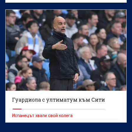
Гуардиола с ултиматум към Сити
Испанецът хвали свой колега