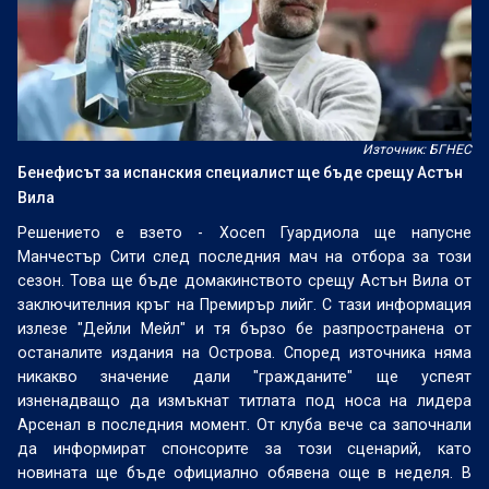
Източник: БГНЕС
Бенефисът за испанския специалист ще бъде срещу Астън
Вила
Решението е взето - Хосеп Гуардиола ще напусне
Манчестър Сити след последния мач на отбора за този
сезон. Това ще бъде домакинството срещу Астън Вила от
заключителния кръг на Премирър лийг. С тази информация
излезе "Дейли Мейл" и тя бързо бе разпространена от
останалите издания на Острова. Според източника няма
никакво значение дали "гражданите" ще успеят
изненадващо да измъкнат титлата под носа на лидера
Арсенал в последния момент. От клуба вече са започнали
да информират спонсорите за този сценарий, като
новината ще бъде официално обявена още в неделя. В