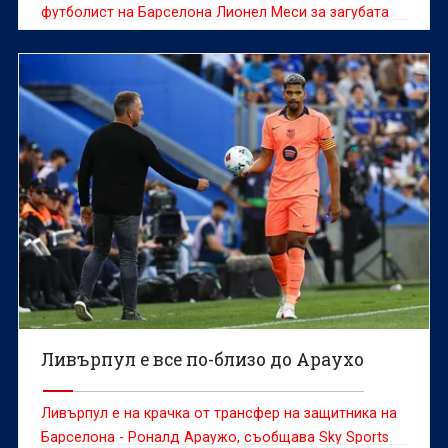
футболист на Барселона Лионел Меси за загубата
на баща му
Ливърпул е все по-близо до Араухо
Ливърпул е на крачка от трансфер на защитника на
Барселона - Роналд Араужо, съобщава Sky Sports