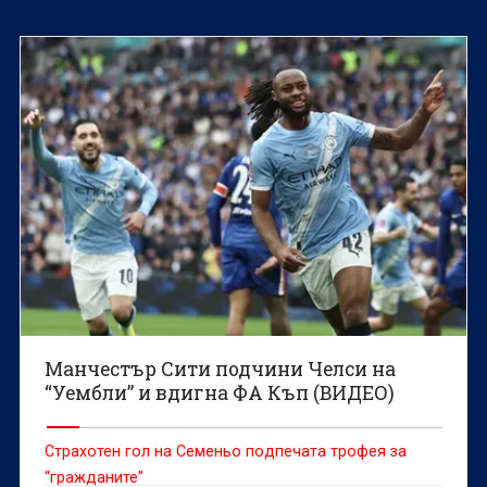
Манчестър Сити подчини Челси на
“Уембли” и вдигна ФА Къп (ВИДЕО)
Страхотен гол на Семеньо подпечата трофея за
“гражданите”