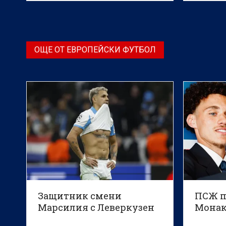
принципното решение е взето.
ОЩЕ ОТ ЕВРОПЕЙСКИ ФУТБОЛ
Защитник смени
ПСЖ п
Марсилия с Леверкузен
Мона