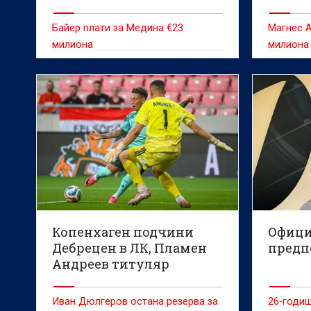
Байер плати за Медина €23
Магнес А
милиона
милиона
Копенхаген подчини
Офици
Дебрецен в ЛК, Пламен
предп
Андреев титуляр
(ВИДЕО)
Иван Дюлгеров остана резерва за
26-годиш