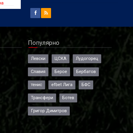
на
Популярно
Левски
ЦСКА
Лудогорец
Славия
Берое
Бербатов
тенис
efbet Лига
БФС
Трансфери
Ботев
Григор Димитров