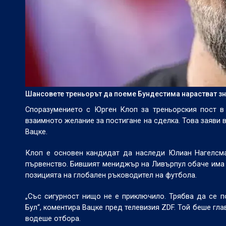
Шансовете треньорът да поеме Бундестима нарастват з
Споразумението с Юрген Клоп за треньорския пост в
взаимното желание за постигане на сделка. Това заяви
Вацке.
Клоп е основен кандидат да наследи Юлиан Нагелсма
първенство. Бившият мениджър на Ливърпул обаче има д
позицията на глобален ръководител на футбола.
„Със сигурност нищо не е приключило. Трябва да се п
Бул“, коментира Вацке пред телевизия ZDF. Той беше гл
водеше отбора.