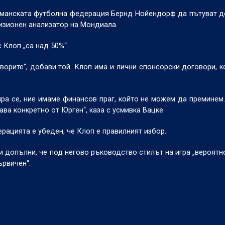
ерманската футболна федерация Бернд Нойендорф да пътуват 
визионен анализатор на Мондиала.
 Клоп „са над 50%“.
орите“, добави той. Клоп има и лични спонсорски договори, 
ра се, ние имаме финансов праг, който не можем да преминем
ава конкретно от Юрген“, каза с усмивка Вацке.
рацията е убеден, че Клоп е правилният избор.
 и допълни, че под негово ръководство стилът на игра „вероятн
ървичен“.