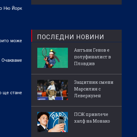
до Ню Йорк
ПОСЛЕДНИ НОВИНИ
които може
Антъни Генов е
полуфиналист в
. Очакваме
Пловдив
Защитник смени
Марсилия с
о ще стане
Леверкузен
ПСЖ привлече
халф на Монако