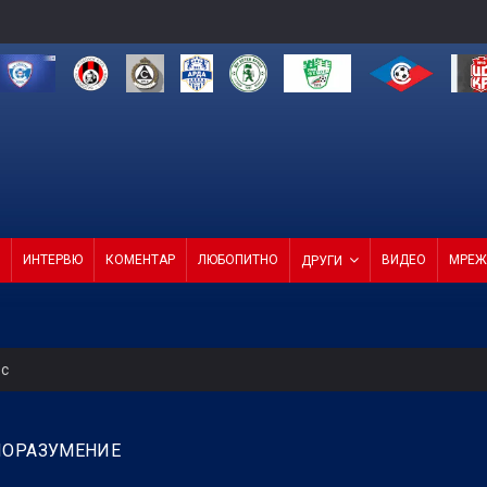
ИНТЕРВЮ
КОМЕНТАР
ЛЮБОПИТНО
ВИДЕО
МРЕЖ
ДРУГИ
ес
 продаде звездата си
ПОРАЗУМЕНИЕ
СКА смачка Макаби с 3:0! (ВИДЕО)