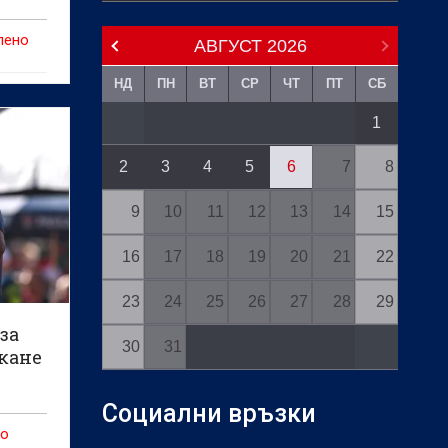
пено
АВГУСТ
2026
НД
ПН
ВТ
СР
ЧТ
ПТ
СБ
1
2
3
4
5
6
7
8
9
10
11
12
13
14
15
16
17
18
19
20
21
22
23
24
25
26
27
28
29
за
30
31
кане
Социални връзки
но