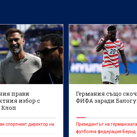
ния прави
Германия също скоч
ктния избор с
ФИФА заради Балог
 Клоп
ви спортният директор на
Президентът на германскат
футболна федерация Бернд