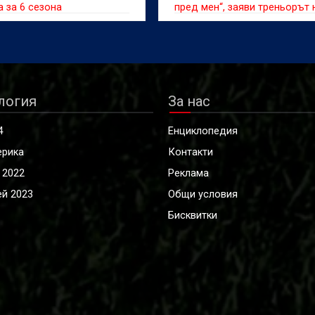
 за 6 сезона
пред мен“, заяви треньорът 
Байерн
логия
За нас
4
Енциклопедия
ерика
Контакти
 2022
Реклама
й 2023
Общи условия
Бисквитки