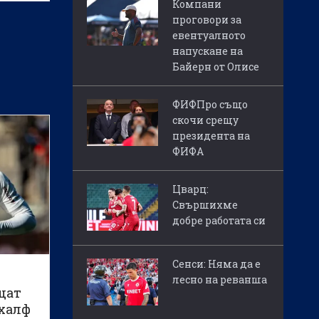
Компани
вната
проговори за
трябва
евентуалното
я с
напускане на
ларин
Байерн от Олисе
о
ФИФПро също
скочи срещу
президента на
ФИФА
Цварц:
Свършихме
добре работата си
Сенси: Няма да е
а
лесно на реванша
щат
халф