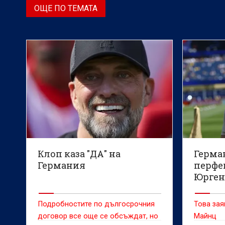
ОЩЕ ПО ТЕМАТА
Клоп каза "ДА" на
Герма
Германия
перфе
Юрген
Подробностите по дългосрочния
Това зая
договор все още се обсъждат, но
Майнц