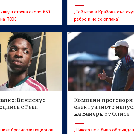
Антони Иванов
клиуш струва около €50
„Той игра в Крайова със счу
 на ПСЖ
ребро и не се оплака“
ално: Винисиус
Компани проговори 
одписа с Реал
евентуалното напус
на Байерн от Олисе
ният бразилски национал
„Никога не е било обсъжда