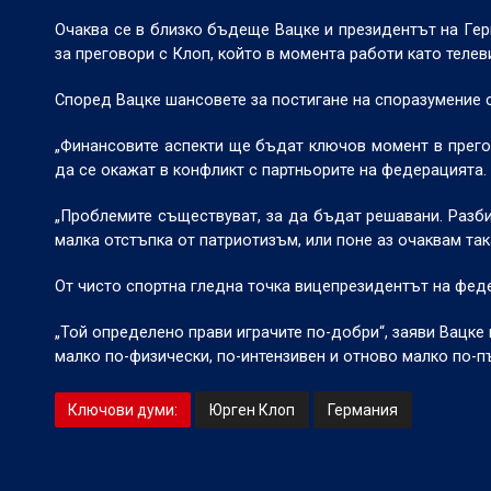
Очаква се в близко бъдеще Вацке и президентът на Г
за преговори с Клоп, който в момента работи като теле
Според Вацке шансовете за постигане на споразумение с
„Финансовите аспекти ще бъдат ключов момент в прегов
да се окажат в конфликт с партньорите на федерацията.
„Проблемите съществуват, за да бъдат решавани. Разби
малка отстъпка от патриотизъм, или поне аз очаквам так
От чисто спортна гледна точка вицепрезидентът на феде
„Той определено прави играчите по-добри“, заяви Вацке
малко по-физически, по-интензивен и отново малко по-п
Ключови думи:
Юрген Клоп
Германия