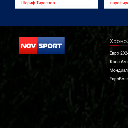
Шериф Тираспол
парафира
Хроно
Евро 202
Копа Ам
Мондиал
ЕвроВоле