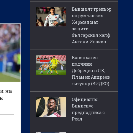
Бившият треньор
на румънския
Херманщат
защити
българския халф
Антони Иванов
Копенхаген
подчини
Дебрецен в ЛК,
Пламен Андреев
титуляр (ВИДЕО)
и на
ун
Официално:
Винисиус
предподписа с
Реал
а