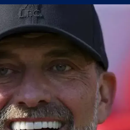
н мач
(Мадрид) обяви най-скъпия трансфер в историята си