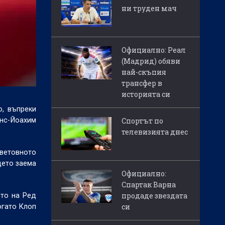
ни труден мач
Официално: Реал
(Мадрид) обяви
най-скъпия
трансфер в
историята си
, въпреки
анс-Йоахим
Спортът по
телевизията днес
Световното
дето заема
Официално:
Спартак Варна
продаде звездата
ето на Ред
си
огато Клоп