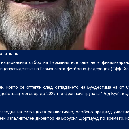
начително
 националния отбор на Германия все още не е финализирано
 вицепрезидентът на Германската футболна федерация (ГФФ) Х
н, който се оттегли след отпадането на Бундестима на от 
ействащ договор до 2029 г. с франчайз групата "Ред Бул", къ
огледне на ситуацията реалистично, особено предвид участи
авен изпълнителен директор на Борусия Дортмунд по времето, к