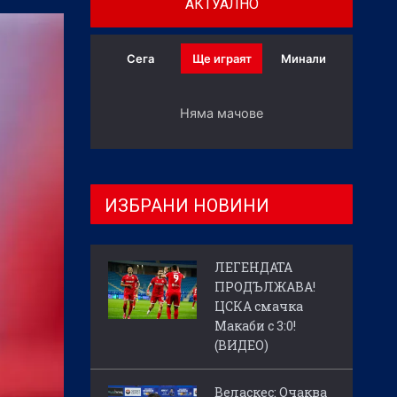
АКТУАЛНО
Сега
Ще играят
Минали
Няма мачове
ИЗБРАНИ НОВИНИ
ЛЕГЕНДАТА
ПРОДЪЛЖАВА!
ЦСКА смачка
Макаби с 3:0!
(ВИДЕО)
Веласкес: Очаква