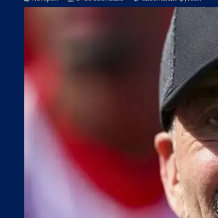
БГ Футбол:
Веласкес: Очаква ни труде
Европейски футбол:
Официално: Реал 