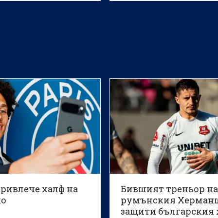
Нойендорф заяви, че Свето
футболна централа (ФИФА) 
да даде обяснения за случа
американския нападател Фо
Балогун и неговото отменен
наказание, предаде ДПА
ривлече халф на
Бившият треньор н
ко
румънския Херман
защити българския 