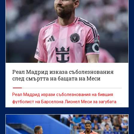
Реал Мадрид изказа съболезнования
след смъртта на бащата на Меси
Реал Мадрид изрази съболезнования на бившия
футболист на Барселона Лионел Меси за загубата
на баща му