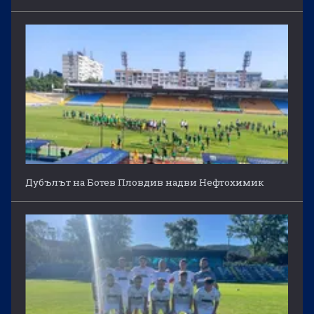
Дубълът на Ботев Пловдив надви Нефтохимик