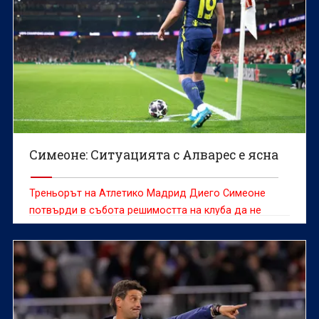
Симеоне: Ситуацията с Алварес е ясна
Треньорът на Атлетико Мадрид Диего Симеоне
потвърди в събота решимостта на клуба да не
продава Хулиан Алварес, който е желан от редица
отбори и оставането му на „Метрополитано“ през
следващия сезон далеч не е сигурно