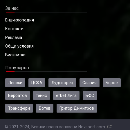
За нас
Енциклопедия
Контакти
Реклама
Общи условия
Бисквитки
Популярно
Левски
ЦСКА
Лудогорец
Славия
Берое
Бербатов
тенис
efbet Лига
БФС
Трансфери
Ботев
Григор Димитров
© 2021-2024, Всички права запазени Novsport.com.
CC