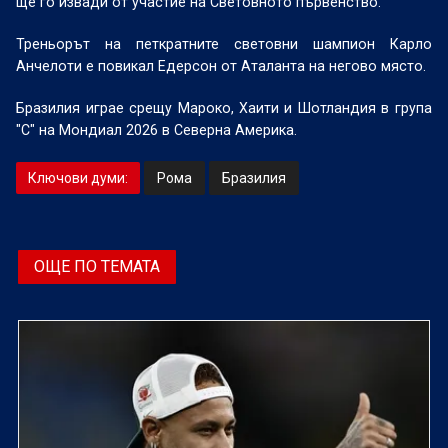
ще го извади от участие на Световното първенство.
Треньорът на петкратните световни шампион Карло
Анчелоти е повикал Едерсон от Аталанта на негово място.
Бразилия играе срещу Мароко, Хаити и Шотландия в група
"С" на Мондиал 2026 в Северна Америка.
Ключови думи:
Рома
Бразилия
ОЩЕ ПО ТЕМАТА