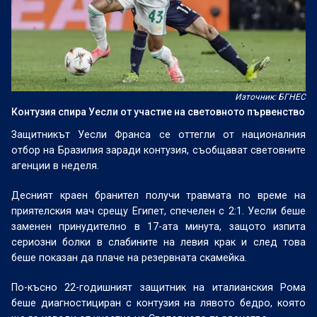
Източник: БГНЕС
Контузия спира Уесли от участие на световното първенство
Защитникът Уесли Франса се оттегли от националния
отбор на Бразилия заради контузия, съобщават световните
агенции в неделя.
Десният краен бранител получи травмата по време на
приятелския мач срещу Египет, спечелен с 2:1. Уесли беше
заменен принудително в 17-ата минута, защото изпита
сериозни болки в слабините на левия крак и след това
беше показан да плаче на резервната скамейка.
По-късно 22-годишният защитник на италианския Рома
беше диагностициран с контузия на лявото бедро, която