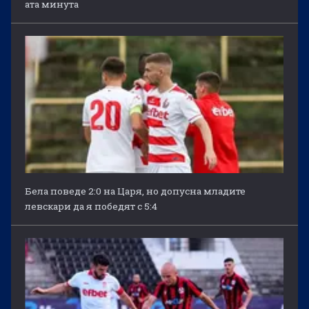
ата минута
Бела поведе 2:0 на Царя, но допусна младите
левскари да я победят с 5:4