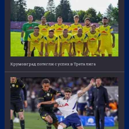
Крумовград потегли с успех в Трета лига