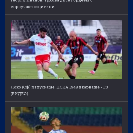
Георги Иванов: Трябва да се гордеем с
евроучастниците ни
Локо (Сф) изпускаше, ЦСКА 1948 вкарваше - 1:3
(ВИДЕО)