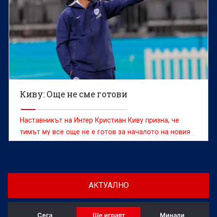
Киву: Още не сме готови
Наставникът на Интер Кристиан Киву призна, че
тимът му все още не е готов за началото на новия
сезон въпреки днешната победа с 2:1 в контролата
с Ювентус
АКТУАЛНО
Сега
Ще играят
Минали