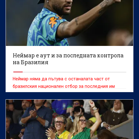
Неймар е аут и за последната контрола
на Бразилия
Неймар няма да пътува с останалата част от
бразилския национален отбор за последния им
контролен мач преди Световното първенство
срещу Египет в събота