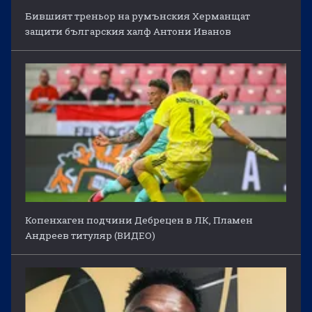
Бившият треньор на румънския Херманщат
защити българския халф Антони Иванов
Копенхаген подчини Дебрецен в ЛК, Пламен
Андреев титуляр (ВИДЕО)