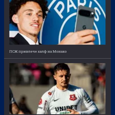
ПСЖ привлече халф на Монако