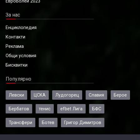
ЕвроВолей 2023
За нас
Енциклопедия
Контакти
Реклама
Общи условия
Бисквитки
Популярно
Левски
ЦСКА
Лудогорец
Славия
Берое
Бербатов
тенис
efbet Лига
БФС
Трансфери
Ботев
Григор Димитров