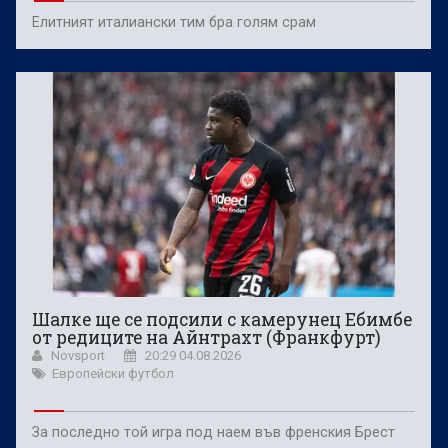
Елитният италиански тим бра голям срам
Шалке ще се подсили с камерунец Ебимбе
от редиците на Айнтрахт (Франкфурт)
Novsport
20:29 04.08.2026
Европейски футбол
За последно той игра под наем във френския Брест