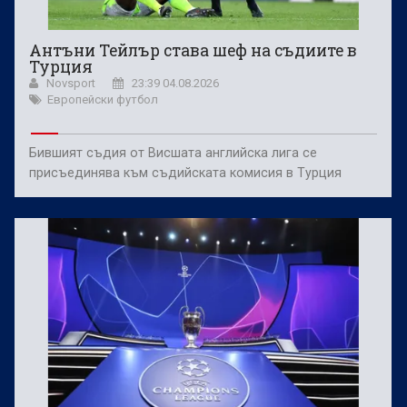
Антъни Тейлър става шеф на съдиите в
Турция
Novsport
23:39 04.08.2026
Европейски футбол
Бившият съдия от Висшата английска лига се
присъединява към съдийската комисия в Турция