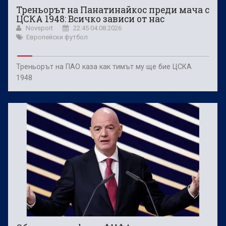
Треньорът на Панатинайкос преди мача с
ЦСКА 1948: Всичко зависи от нас
Novsport
22:45 04.08.2026
Европейски футбол
Треньорът на ПАО каза как тимът му ще бие ЦСКА
1948