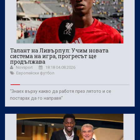
Талант на Ливърпул: Учим новата
система на игра, прогресът ще
продължава
Novsport
18:18 04.08.2026
Европейски футбол
"Знаех върху какво да работя през лятото и се
постарах да го направя"