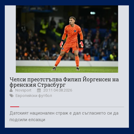
Челси преотстъпва Филип Йоргенсен на
френския Страсбург
Novsport
20:11 04.08.2026
Европейски футбол
Датският национален страж е дал съгласието си да
подсили елсазци