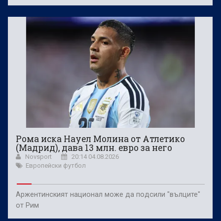
Рома иска Науел Молина от Атлетико
(Мадрид), дава 13 млн. евро за него
Novsport
20:14 04.08.2026
Европейски футбол
Аржентинският национал може да подсили "вълците"
от Рим