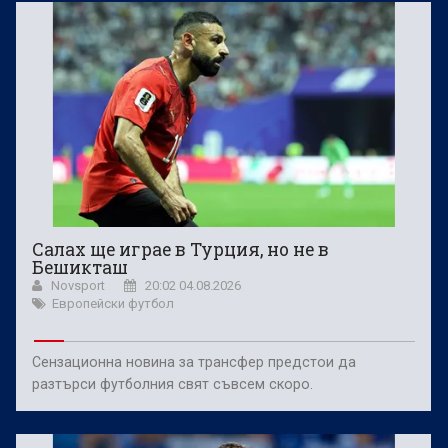
Салах ще играе в Турция, но не в
Бешикташ
Novsport
20:02 04.08.2026
Европейски футбол
Сензационна новина за трансфер предстои да
разтърси футболния свят съвсем скоро.