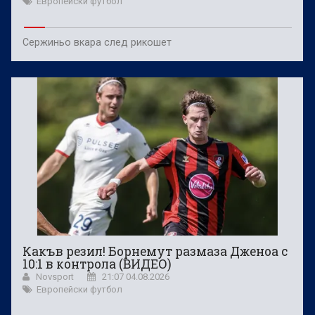
Европейски футбол
Сержиньо вкара след рикошет
Какъв резил! Борнемут размаза Дженоа с
10:1 в контрола (ВИДЕО)
Novsport
21:07 04.08.2026
Европейски футбол