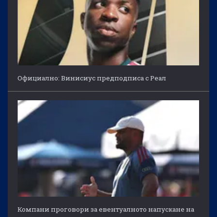
Официално: Винисиус предподписа с Реал
Компани проговори за евентуалното напускане на