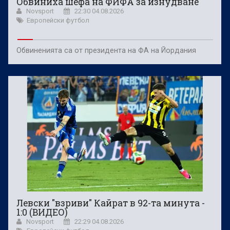
Обвиниха шефа на ФИФА за изнудване
Novsport
22:30 04.08.2026
Европейски футбол
Обвиненията са от президента на ФА на Йордания
Левски "взриви" Кайрат в 92-та минута -
1:0 (ВИДЕО)
Novsport
22:29 04.08.2026