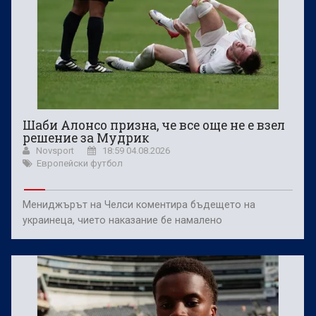
Шаби Алонсо призна, че все още не е взел
решение за Мудрик
Novsport
18:59 04.08.2026
Европейски футбол
Мениджърът на Челси коментира бъдещето на
украинеца, чието наказание бе намалено