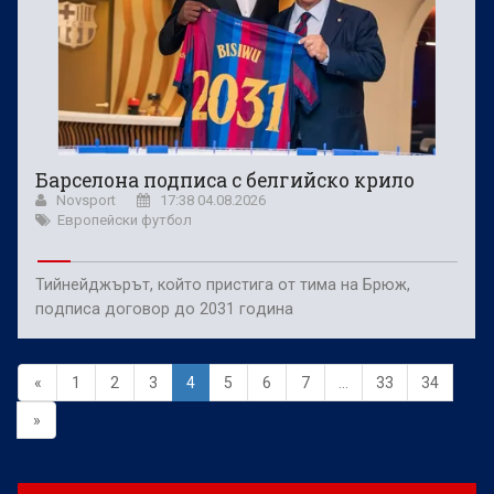
Барселона подписа с белгийско крило
Novsport
17:38 04.08.2026
Европейски футбол
Тийнейджърът, който пристига от тима на Брюж,
подписа договор до 2031 година
«
1
2
3
4
5
6
7
...
33
34
»