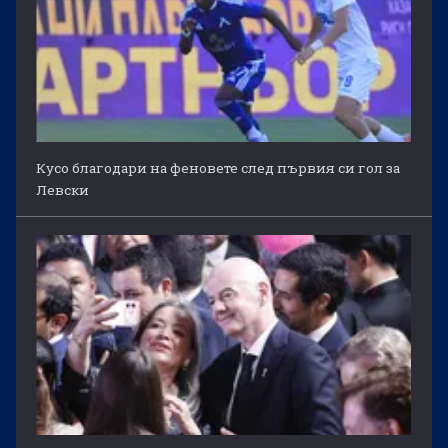
Кусо благодари на феновете след първия си гол за
Левски