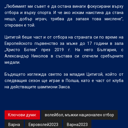
„Любимият ми съвет е да остана винаги фокусирани върху
отбора и върху спорта. И че ако искам наистина да стана
нещо, добър играч, трябва да запазя това мислене”,
откровен е той.
Цитигой беше част и от отбора на страната си по време на
Европейското първенство за мъже до 17 години в зала
„Христо Ботев“ през 2019 г. На него България, с
Александър Николов в състава си спечели сребърните
медали.
Бъдещето изглежда светло за младия Цитигой, който от
следващия сезон ще играе в Полша, като е част от клуба
на действащите шампиони Закса.
Ключови думи:
волейбол, мъжки национален отбор
Варна
Евроволей2023
Варна2023