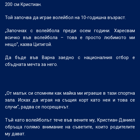
200 см Кристиан.
Той започва да играе волейбол на 10-годишна възраст.
„Започнах с волейбола преди осем години. Харесвам
всичко във волейбола – това е просто любимото ми
нещо”, казва Цитигой.
Да бъде във Варна заедно с националния отбор е
сбъдната мечта за него.
„От малък си спомням как майка ми играеше в тази спортна
зала. Исках да играя на същия корт като нея и това се
случи“, радва се посрещачът.
Тъй като волейболът тече във вените му, Кристиан-Даниел
обръща голямо внимание на съветите, които родителите
му дават.