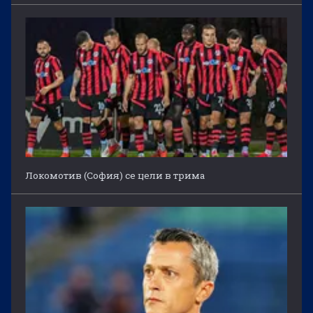
Локомотив (София) се цели в трима