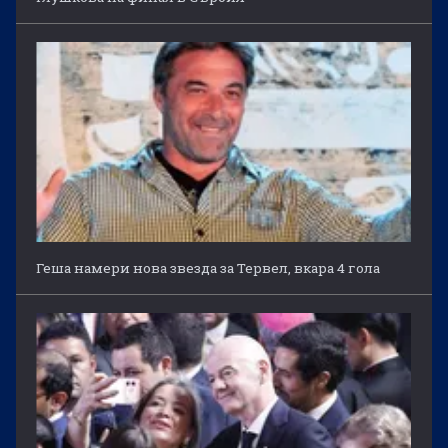
Геша намери нова звезда за Тервел, вкара 4 гола