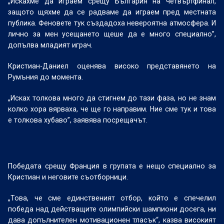
„Искахме да играем срещу България на четвъртфинал,
защото щяхме да се радваме да играем пред местната
публика. Феновете тук създадоха невероятна атмосфера. И
лично за мен усещането щеше да е много специално”,
допълва младият играч.
Кристиан-Даниел оценява високо представянето на
Румъния до момента.
„Исках толкова много да стигнем до тази фаза, но не знам
колко хора вярваха, че ще го направим. Ние сме тук и това
е толкова хубаво”, заявява посрещачът.
Победата срещу Франция в групата е нещо специално за
Кристиан и неговите съотборници.
„Това, че сме единственият отбор, който е спечелил
победа над действащите олимпийски шампиони досега, ни
дава допълнителен мотивационен тласък“, казва високият