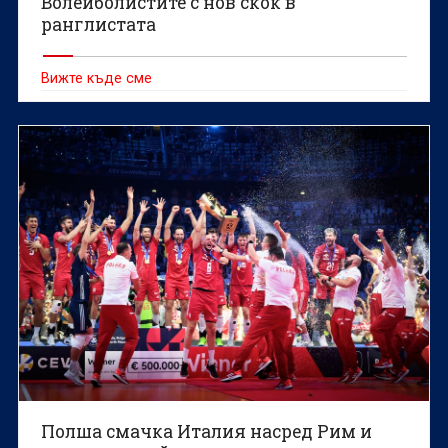
Волейболистите с нов скок в
ранглистата
Вижте къде сме
Полша смачка Италия насред Рим и