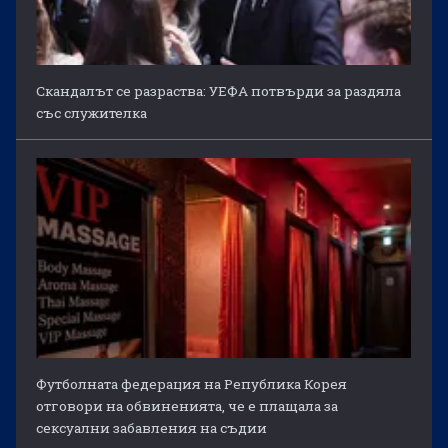
Скандалът се разраства: УЕФА потвърди за раздяла
със служителка
Футболната федерация на Република Корея
отговори на обвиненията, че е плащала за
сексуални забавления на съдии