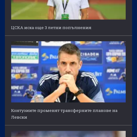
ЦСКА иска още 3 летни попълнения
Контузиите променят трансферните планове на
Левски