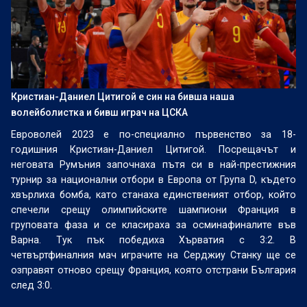
Кристиан-Даниел Цитигой е син на бивша наша
волейболистка и бивш играч на ЦСКА
Евроволей 2023 е по-специално първенство за 18-
годишния Кристиан-Даниел Цитигой. Посрещачът и
неговата Румъния започнаха пътя си в най-престижния
турнир за национални отбори в Европа от Група D, където
хвърлиха бомба, като станаха единственият отбор, който
спечели срещу олимпийските шампиони Франция в
груповата фаза и се класираха за осминафиналите във
Варна. Тук пък победиха Хърватия с 3:2. В
четвъртфиналния мач играчите на Серджиу Станку ще се
озправят отново срещу Франция, която отстрани България
след 3:0.