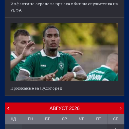
Инфантино отрече за връзка с бивша служителка на
УЕФА
Признание за Лудогорец
АВГУСТ
2026
НД
ПН
ВТ
СР
ЧТ
ПТ
СБ