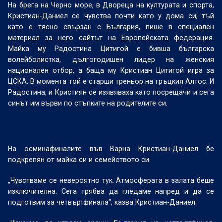
На брега на Черно море, в Двореца на културата и спорта,
Кристиан-Даниел се чувства почти като у дома си, тъй
като е тясно свързан с България, пише в специален
материал за него сайтът на Европейската федерация.
Майка му Радостина Цитигой е бивша българска
волейболистка, дългогодишен лидер на женския
национален отбор, а баща му Кристиан Цитигой игра за
ЦСКА. В момента той е старши треньор на гръцкия Алтос. И
Радостина, и Кристиян се изявяваха като посрещачи и сега
синът им върви по стъпките на родителите си.
На осминафиналите във Варна Кристиан-Даниел бе
подкрепян от майка си и семейството си.
„Чувстваме се невероятно тук. Атмосферата в залата беше
изключителна. Сега трябва да гледаме напред и да се
подготвим за четвъртфинала“, казва Кристиан-Даниел.