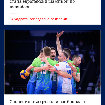
стана европейски шампион по
волейбол
"Скуадрата" определено се изложи
Словения възкръсна и взе бронза от