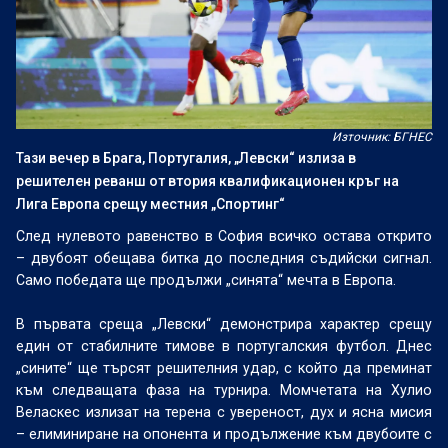
Източник: БГНЕС
Тази вечер в Брага, Португалия, „Левски“ излиза в
решителен реванш от втория квалификационен кръг на
Лига Европа срещу местния „Спортинг“
След нулевото равенство в София всичко остава открито
– двубоят обещава битка до последния съдийски сигнал.
Само победата ще продължи „синята“ мечта в Европа.
В първата среща „Левски“ демонстрира характер срещу
един от стабилните тимове в португалския футбол. Днес
„сините“ ще търсят решителния удар, с който да преминат
към следващата фаза на турнира. Момчетата на Хулио
Веласкес излизат на терена с увереност, дух и ясна мисия
– елиминиране на опонента и продължение към двубоите с