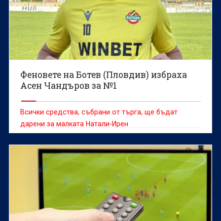
Феновете на Ботев (Пловдив) избраха
Асен Чандъров за №1
Всички средства, събрани от търга, ще бъдат
дарени за малката Натали-Ирен