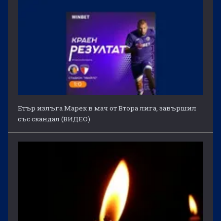
Етър излъга Марек в мач от Втора лига, завършил
със скандал (ВИДЕО)