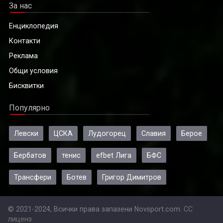
За нас
Енциклопедия
Контакти
Реклама
Общи условия
Бисквитки
Популярно
Левски
ЦСКА
Лудогорец
Славия
Берое
Бербатов
тенис
efbet Лига
БФС
Трансфери
Ботев
Григор Димитров
© 2021-2024, Всички права запазени Novsport.com.
CC
лиценз