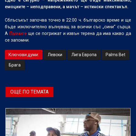
Едно е сигурно – напрежението ще бъде максимално,
емоциите – неподправени, а мачът – истински спектакъл.
Сблъсъкът започва точно в 22:00 ч. българско време и ще
бъде изключително вълнуващ за всички със „сини“ сърца.
А
Палмите
ще се погрижат и извън терена да има какво да
се запомни.
Ключови думи:
Левски
Лига Европа
Palms Bet
Брага
ОЩЕ ПО ТЕМАТА