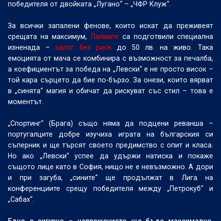
победителя от двойката „Лугано“ – „ЧФР Клуж“.
За всички запалени фенове, които искат да преживеят
срещата на максимум,
Палмите
са подготвили специална
изненада –
залог без риск
до 50 лв. на живо. Така
емоцията от мача се комбинира с възможност за печалба,
а коефициентът за победа на „Левски“ е не просто висок –
той кара сърцето да бие по-бързо. За онези, които вярват
в „синята“ магия и обичат да рискуват със стил – това е
моментът.
„Спортинг“ (Брага) също няма да подцени реванша –
португалците добре изучиха играта на българския си
съперник и ще търсят своето предимство с опит и класа.
Но ако „Левски“ успее да удържи натиска и покаже
същото лице като в София, нищо не е невъзможно. А дори
и при загуба, „сините“ ще продължат в Лига на
конференциите срещу победителя между „Петрокуб“ и
„Сабах“.