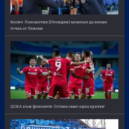
Косич: Локомотив (Пловдив) можеше да вземе
точка от Левски
ЦСКА към феновете: Остана само една крачка!