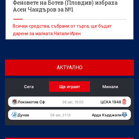
Феновете на Ботев (Пловдив) избраха
Асен Чандъров за №1
Всички средства, събрани от търга, ще бъдат
дарени за малката Натали-Ирен
АКТУАЛНО
Сега
Ще играят
Минали
Локомотив Сф
ЦСКА 1948
08 авг, 19:00
Дунав
Арда Кърджали
08 авг, 21:15