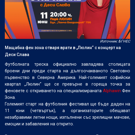
Източник: БГНЕС
Мащабна фен зона отваря врати в „Люлин“ с концерт на
Деси Слава
Футболната треска официално завладява столицата
броени дни преди старта на дългоочакваното Световно
първенство в Северна Америка. Най-големият софийски
квартал „Люлин“ ще се превърне в гореща точка за
феновете с откриването на специализираната
Alphawin
Фен
Зона.
Големият старт на футболния фестивал ще бъде даден на
11 юни (четвъртък), а организаторите обещават
незабравими летни нощи, изпълнени със зрелищни мачове,
емоции и забавления на открито.