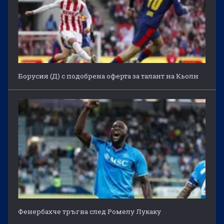
Борусия (Д) с подобрена оферта за талант на Кьолн
Фенербахче тръгва след Ромелу Лукаку