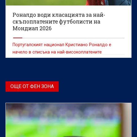
Роналдо води класацията за най-
скъпоплатените футболисти на
Мондиал 2026
Португалският национал Кристиано Роналдо е
начело в списъка на най-високоплатените
футболисти на Световното първенство по футбол,
което започва днес в САЩ, Мексико и Канада,
съобщава списание Forbes.
ОЩЕ ОТ ФЕН ЗОНА