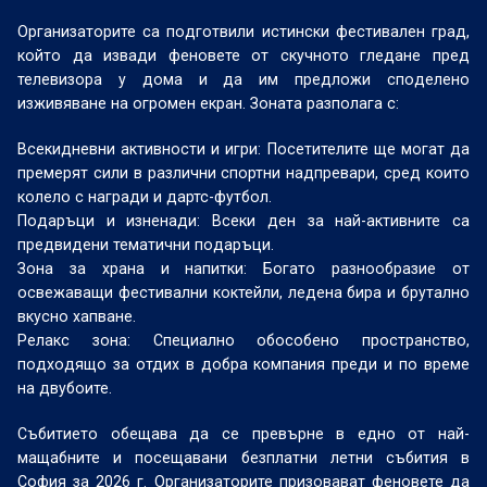
Организаторите са подготвили истински фестивален град,
който да извади феновете от скучното гледане пред
телевизора у дома и да им предложи споделено
изживяване на огромен екран. Зоната разполага с:
Всекидневни активности и игри: Посетителите ще могат да
премерят сили в различни спортни надпревари, сред които
колело с награди и дартс-футбол.
Подаръци и изненади: Всеки ден за най-активните са
предвидени тематични подаръци.
Зона за храна и напитки: Богато разнообразие от
освежаващи фестивални коктейли, ледена бира и брутално
вкусно хапване.
Релакс зона: Специално обособено пространство,
подходящо за отдих в добра компания преди и по време
на двубоите.
Събитието обещава да се превърне в едно от най-
мащабните и посещавани безплатни летни събития в
София за 2026 г. Организаторите призовават феновете да