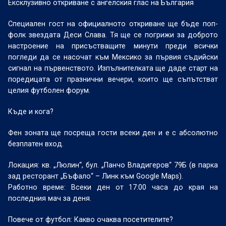
Ексклузивно откриване с ангелския глас на България
Специален гост на официалното откриване ще бъде поп-
фолк звездата Деси Слава. Тя ще се погрижи за доброто
настроение на присъстващите минути преди всички
погледи да се насочат към Мексико за първия съдийски
сигнал на първенството. Изпълнителката ще даде старт на
поредицата от празнични вечери, които ще съпътстват
целия футболен форум.
Къде и кога?
Фен зоната ще посреща гости всеки ден и е с абсолютно
безплатен вход.
Локация: кв. „Люлин“, бул. „Панчо Владигеров“ 79Б (в парка
зад ресторант „Бъфало“ – Линк към Google Maps).
Работно време: Всеки ден от 17:00 часа до края на
последния мач за деня.
Повече от футбол: Какво очаква посетителите?