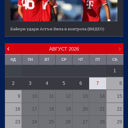
Байерн удари Астън Вила в контрола (ВИДЕО)
АВГУСТ
2026
НД
ПН
ВТ
СР
ЧТ
ПТ
СБ
1
2
3
4
5
6
7
8
9
10
11
12
13
14
15
16
17
18
19
20
21
22
23
24
25
26
27
28
29