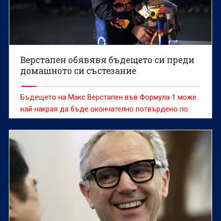
Верстапен обявявя бъдещето си преди
домашното си състезание
Бъдещето на Макс Верстапен във Формула 1 може
най-накрая да бъде окончателно потвърдено по
време на състезателния уикенд за Гран При на
Нидерландия на пистата "Зандворт", смята бившият
нидерландски пилот Роберт Доорнбос