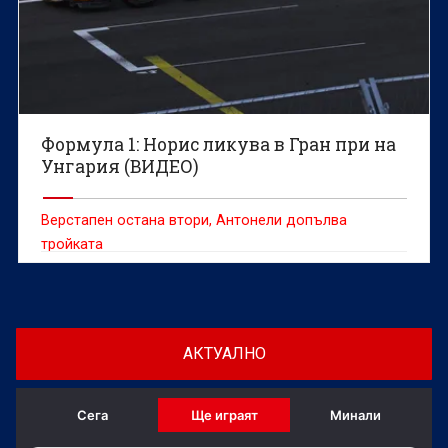
Формула 1: Норис ликува в Гран при на
Унгария (ВИДЕО)
Верстапен остана втори, Антонели допълва
тройката
АКТУАЛНО
Сега
Ще играят
Минали