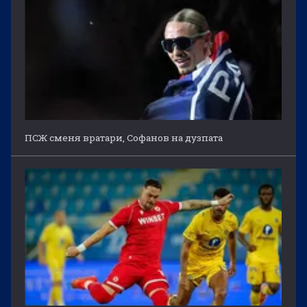
ПСЖ сменя вратари, Софанов на дузпата