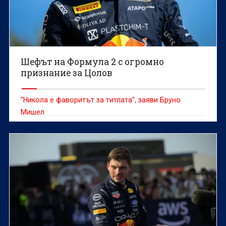
Шефът на Формула 2 с огромно
признание за Цолов
“Никола е фаворитът за титлата”, заяви Бруно
Мишел