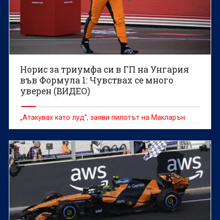
Норис за триумфа си в ГП на Унгария
във Формула 1: Чувствах се много
уверен (ВИДЕО)
„Атакувах като луд“, заяви пилотът на Макларън