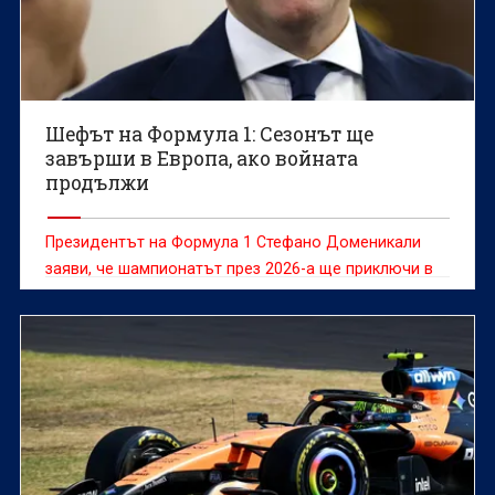
Шефът на Формула 1: Сезонът ще
завърши в Европа, ако войната
продължи
Президентът на Формула 1 Стефано Доменикали
заяви, че шампионатът през 2026-a ще приключи в
Европа, ако конфликтът в Близкия изток направи
невъзможно провеждането на състезанията в
Катар и Абу Даби