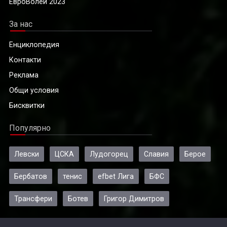
ЕвроВолей 2023
За нас
Енциклопедия
Контакти
Реклама
Общи условия
Бисквитки
Популярно
Левски
ЦСКА
Лудогорец
Славия
Берое
Бербатов
тенис
efbet Лига
БФС
Трансфери
Ботев
Григор Димитров