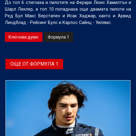
До топ 6 стигнаха и пилотите на Ферари Люис Хамилтън и
Шарл Леклер, а топ 10 попаднаха още двамата пилоти на
Ред Бул Макс Верстапен и Исак Хаджар, както и Арвид
Линдблад - Рейсинг Булс и Карлос Сайнц - Уилямс.
Ключови думи:
Формула 1
ОЩЕ ОТ ФОРМУЛА 1