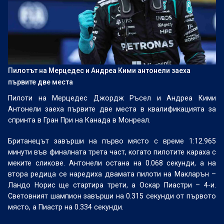
Пилотът на Мерцедес и Андреа Кими антонели заеха
първите две места
Пилоти на Мерцедес Джордж Ръсел и Андреа Кими
Антонели заеха първите две места в квалификацията за
спринта в Гран При на Канада в Монреал.
Британецът завърши на първо място с време 1:12.965
минути във финалната трета част, когато пилотите караха с
меките сликове. Антонели остана на 0.068 секунди, а на
втора редица се наредиха двамата пилоти на Макларън –
Ландо Норис ще стартира трети, а Оскар Пиастри – 4-и.
Световният шампион завърши на 0.315 секунди от първото
място, а Пиастр на 0.334 секунди.