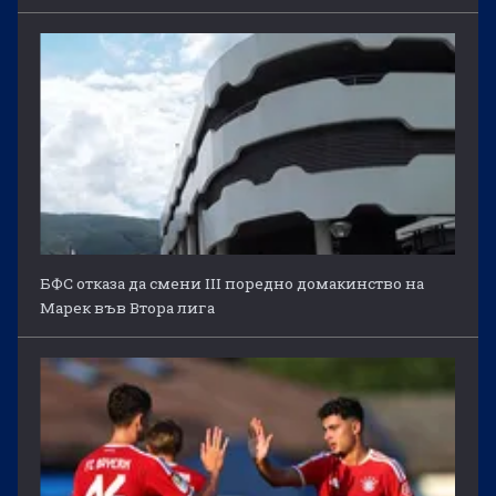
БФС отказа да смени III поредно домакинство на
Марек във Втора лига