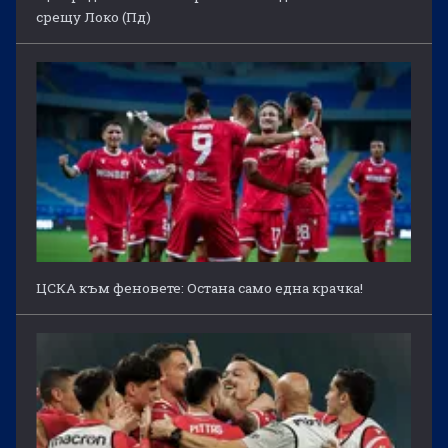
срещу Локо (Пд)
ЦСКА към феновете: Остана само една крачка!