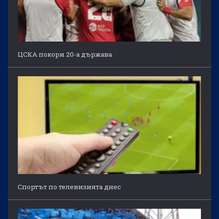
ЦСКА покори 20-а държава
Спортът по телевизията днес