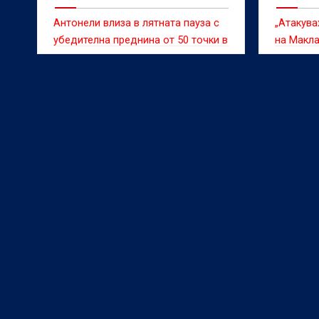
много
Антонели влиза в лятната пауза с
„Атакува
убедителна преднина от 50 точки в
на Макл
генералното класиране