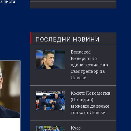
а писта.
ПОСЛЕДНИ НОВИНИ
Веласкес:
Невероятно
удоволствие е да
съм треньор на
Левски
Косич: Локомотив
(Пловдив)
можеше да вземе
точка от Левски
Кусо: