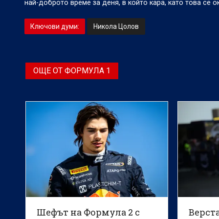
най-доброто време за деня, в който кара, като това се 
Ключови думи:
Никола Цолов
ОЩЕ ОТ ФОРМУЛА 1
Шефът на Формула 2 с
Верст