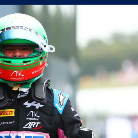
олствие е да съм треньор на Левски
в) можеше да вземе точка от Левски