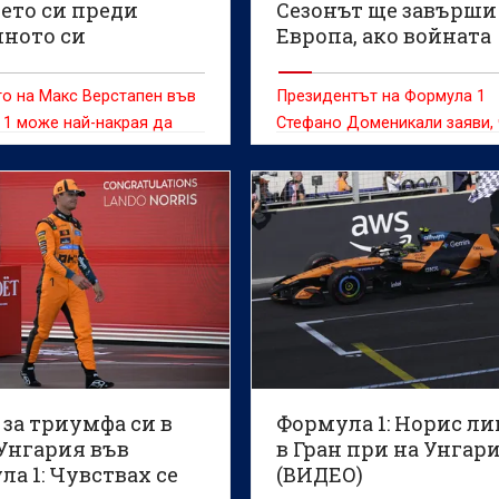
ето си преди
Сезонът ще завърши
ното си
Европа, ако войната
зание
продължи
о на Макс Верстапен във
Президентът на Формула 1
1 може най-накрая да
Стефано Доменикали заяви,
ончателно потвърдено по
шампионатът през 2026-a щ
 състезателния уикенд за
приключи в Европа, ако
 на Нидерландия на
конфликтът в Близкия изток
"Зандворт", смята бившият
направи невъзможно
ндски пилот Роберт
провеждането на състезани
ос
Катар и Абу Даби
за триумфа си в
Формула 1: Норис ли
 Унгария във
в Гран при на Унгар
а 1: Чувствах се
(ВИДЕО)