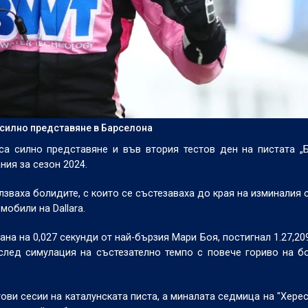
 силно представяне в Барселона
а силно представяне и във втория тестов ден на пистата „
ния за сезон 2024.
зваха болидите, с които се състезаваха до края на изминалия с
обили на Dallara.
на на 0,027 секунди от най-бързия Мари Боя, постигнал 1.27,209
след симулация на състезателно темпо с повече гориво на б
тови сесии
на каталунската писта, а миналата седмица на "Херес