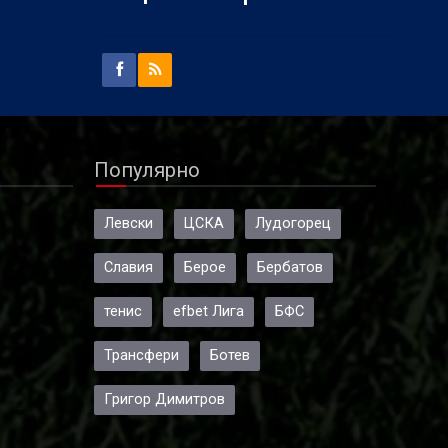
Популярно
Левски
ЦСКА
Лудогорец
Славия
Берое
Бербатов
тенис
efbet Лига
БФС
Трансфери
Ботев
Григор Димитров