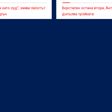
 уверен (ВИДЕО)
х като луд“, заяви пилотът
Верстапен остана втори, Ан
арън
допълва тройката