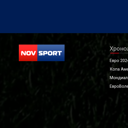
Хроно
Евро 202
Копа Ам
Мондиал
ЕвроВоле