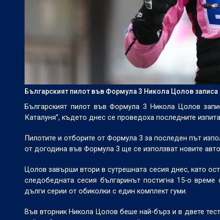
Българският пилот във Формула 3 Никола Цолов записа
Българският пилот във Формула 3 Никола Цолов запис
Каталуня”, където днес се проведоха последните изпита
Пилотите и отборите от Формула 3 за последен път изпол
от догодина във Формула 3 ще се използват новите автом
Цолов завърши втори в сутрешната сесия днес, като оста
следобедната сесия българинът постигна 15-о време 
дълги серии от обиколки с един комплект гуми.
Във вторник Никола Цолов беше най-бърз и в двете тес