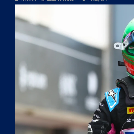
БГ Футбол:
Веласкес: Невероятно удов
БГ Футбол:
Косич: Локомотив (Пловди