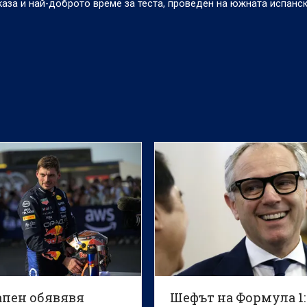
оказа и най-доброто време за теста, проведен на южната испанск
апен обявявя
Шефът на Формула 1: