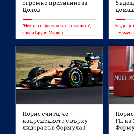
огромно признание за
бъдещ
Цолов
домаш
състе
“Никола е фаворитът за титлата”,
Бъдещет
заяви Бруно Мишел
Формула 
бъде ок
време на
Гран При
пистата 
нидерла
Доорнб
Норис счита, че
Норис 
напрежението е върху
ГП на
лидера във Формула 1
Формул