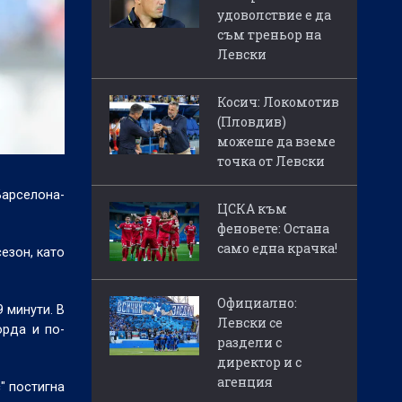
удоволствие е да
съм треньор на
Левски
Косич: Локомотив
(Пловдив)
можеше да вземе
точка от Левски
Барселона-
ЦСКА към
феновете: Остана
само една крачка!
езон, като
Официално:
 минути. В
Левски се
орда и по-
раздели с
директор и с
агенция
" постигна