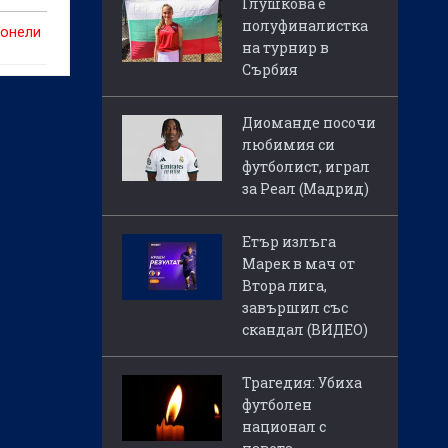
Глушкова е
полуфиналистка
тонели
на турнир в
Сърбия
Диоманде посочи
любимия си
футболист, играл
за Реал (Мадрид)
Етър излъга
Марек в мач от
Втора лига,
завършил със
скандал (ВИДЕО)
Трагедия: Убиха
футболен
национал с