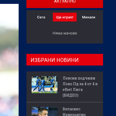
АКТУАЛНО
Сега
Ще играят
Минали
Няма мачове
ИЗБРАНИ НОВИНИ
Левски подчини
Локо Пд за 4 от 4 в
efbet Лига
(ВИДЕО)
Веласкес:
Невероятно