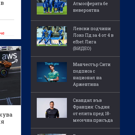
 в
Атмосферата бе
невероятна
Левски подчини
 че
Локо Пд за 4 от 4 в
е
efbet Лига
(ВИДЕО)
Манчестър Сити
ята в
подписа с
национал на
Аржентина
Скандал във
Франция: Съдия
от елита пред 18-
кува
месечна присъда
ия