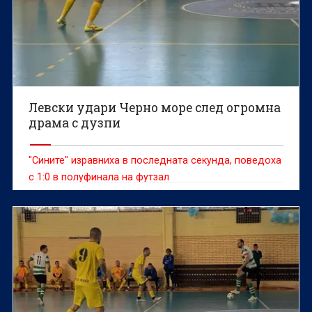
Левски удари Черно море след огромна
драма с дузпи
"Сините" изравниха в последната секунда, поведоха
с 1:0 в полуфинала на футзал