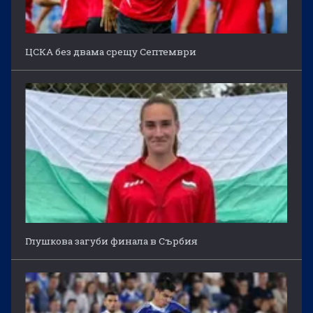
ЦСКА без двама срещу Септември
Глушкова загуби финала в Сърбия