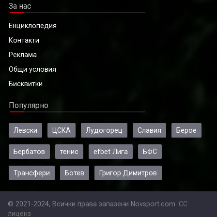
За нас
Енциклопедия
Контакти
Реклама
Общи условия
Бисквитки
Популярно
Левски
ЦСКА
Лудогорец
Славия
Берое
Бербатов
тенис
efbet Лига
БФС
Трансфери
Ботев
Григор Димитров
© 2021-2024, Всички права запазени Novsport.com.
CC
лиценз