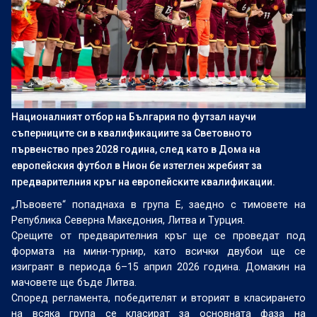
Националният отбор на България по футзал научи
съперниците си в квалификациите за Световното
първенство през 2028 година, след като в Дома на
европейския футбол в Нион бе изтеглен жребият за
предварителния кръг на европейските квалификации.
„Лъвовете“ попаднаха в група Е, заедно с тимовете на
Република Северна Македония, Литва и Турция.
Срещите от предварителния кръг ще се проведат под
формата на мини-турнир, като всички двубои ще се
изиграят в периода 6–15 април 2026 година. Домакин на
мачовете ще бъде Литва.
Според регламента, победителят и вторият в класирането
на всяка група се класират за основната фаза на