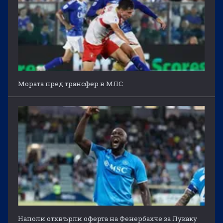
Мората пред трансфер в МЛС
Наполи отхвърли оферта на Фенербахче за Лукаку