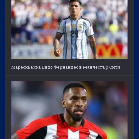
Мареска иска Енцо Фернандес в Манчестър Сити