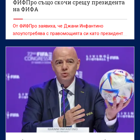
ФИФПро също скочи срещу президента
на ФИФА
От ФИФПро заявиха, че Джани Инфантино
злоупотребява с правомощията си като президент
на ФИФА