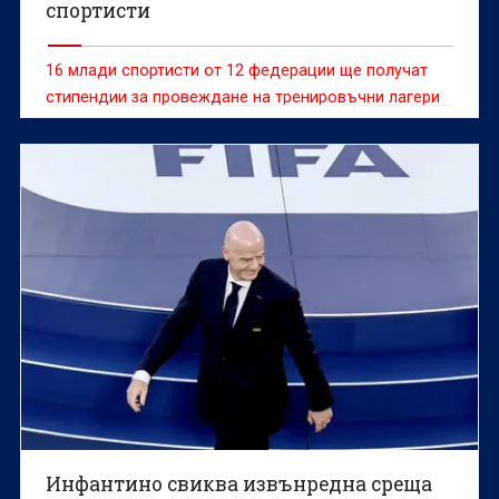
спортисти
16 млади спортисти от 12 федерации ще получат
стипендии за провеждане на тренировъчни лагери
като част от програмата на МОК „Олимпийска
солидарност“.
Инфантино свиква извънредна среща