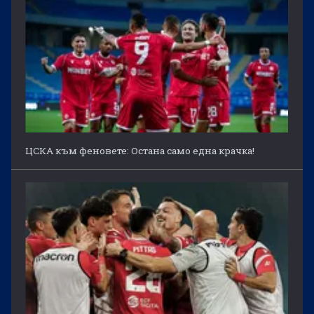
ЦСКА към феновете: Остана само една крачка!