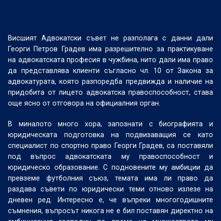
Висшият Адвокатски съвет не разполага с данни дали
Георги Петров Градев има разрешително за практикуване
на адвокатската професия в чужбина, нито дали има право
да представлява клиенти съгласно чл. 10 от Закона за
адвокатурата, която разпоредба предвижда и наличие на
придобита от лицето адвокатска правоспособност, става
още ясно от отговора на официалния орган.
В миналото много хора, запознати с биографията и
юридическата подготовка на подвизаващия се като
специалист по спортно право Георги Градев, са поставяли
под въпрос адвокатската му правоспособност и
юридическо образование. С подновените му амбиции да
превземе футболния съюз, темата има ли право да
раздава съвети по юридически теми отново излезе на
дневен ред. Интересно е, че въпреки многогодишните
съмнения, въпросът никога не е бил поставян директно на