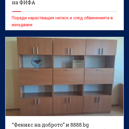
на ФИФА
Поради нарастващия натиск и след обвиненията в
изнудване
“Феникс на доброто” и 8888.bg