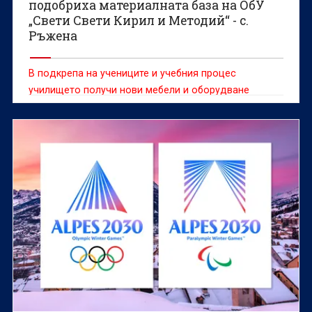
подобриха материалната база на ОбУ
„Свети Свети Кирил и Методий“ - с.
Ръжена
В подкрепа на учениците и учебния процес
училището получи нови мебели и оборудване