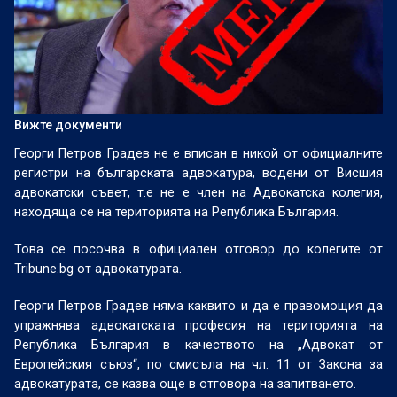
Вижте документи
Георги Петров Градев не е вписан в никой от официалните
регистри на българската адвокатура, водени от Висшия
адвокатски съвет, т.е не е член на Адвокатска колегия,
находяща се на територията на Република България.
Това се посочва в официален отговор до колегите от
Tribune.bg от адвокатурата.
Георги Петров Градев няма каквито и да е правомощия да
упражнява адвокатската професия на територията на
Република България в качеството на „Адвокат от
Европейския съюз“, по смисъла на чл. 11 от Закона за
адвокатурата, се казва още в отговора на запитването.