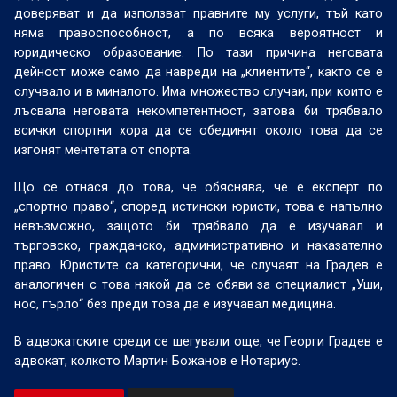
доверяват и да използват правните му услуги, тъй като
няма правоспособност, а по всяка вероятност и
юридическо образование. По тази причина неговата
дейност може само да навреди на „клиентите“, както се е
случвало и в миналото. Има множество случаи, при които е
лъсвала неговата некомпетентност, затова би трябвало
всички спортни хора да се обединят около това да се
изгонят ментетата от спорта.
Що се отнася до това, че обяснява, че е експерт по
„спортно право“, според истински юристи, това е напълно
невъзможно, защото би трябвало да е изучавал и
търговско, гражданско, административно и наказателно
право. Юристите са категорични, че случаят на Градев е
аналогичен с това някой да се обяви за специалист „Уши,
нос, гърло“ без преди това да е изучавал медицина.
В адвокатските среди се шегували още, че Георги Градев е
адвокат, колкото Мартин Божанов е Нотариус.