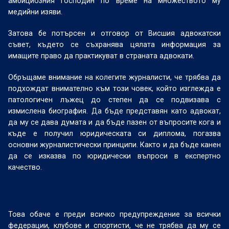
амбициозния господин по време на множеството му
медийни изяви.
Затова бе потърсен и отговор от Висшия адвокатски
съвет, където се съхранява цялата информация за
имащите право да практикуват в страната адвокати.
Обръщаме внимание на колегите журналисти, че трябва да
подхождат внимателно към този човек, който изглежда е
патологичен лъжец до степен да се подвизава с
измислена биография. Да бъде представян като адвокат,
да му се дава думата и да бъде пазен от въпросите кога и
къде е получил юридическата си диплома, погазва
основни журналистически принципи. Както и да бъде канен
да се изказва по юридически въпроси в експертно
качество.
Това обаче е преди всичко предупреждение за всички
федерации, клубове и спортисти, че не трябва да му се