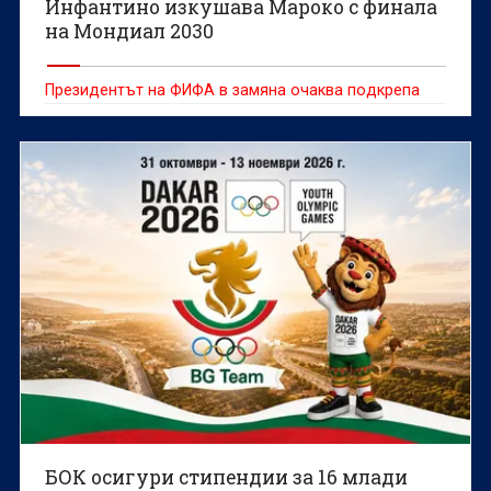
Инфантино изкушава Мароко с финала
на Мондиал 2030
Президентът на ФИФА в замяна очаква подкрепа
БОК осигури стипендии за 16 млади