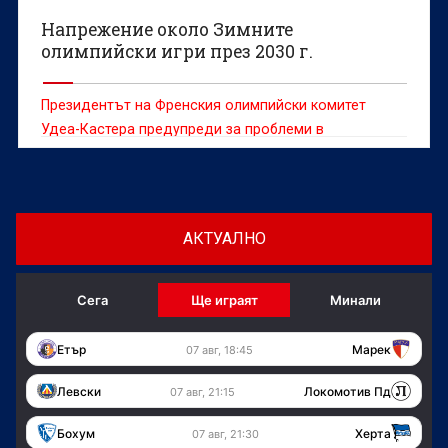
Напрежение около Зимните
олимпийски игри през 2030 г.
Президентът на Френския олимпийски комитет
Удеа-Кастера предупреди за проблеми в
управлението
АКТУАЛНО
Сега
Ще играят
Минали
Етър
Марек
07 авг, 18:45
Левски
Локомотив Пд
07 авг, 21:15
Бохум
Херта
07 авг, 21:30