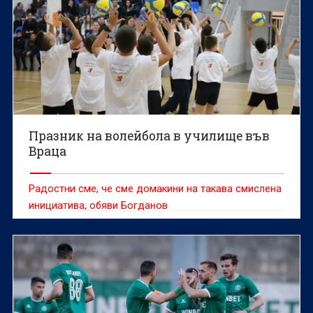
Празник на волейбола в училище във
Враца
Радостни сме, че сме домакини на такава смислена
инициатива, обяви Богданов