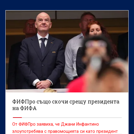
ФИФПро също скочи срещу президента
на ФИФА
От ФИФПро заявиха, че Джани Инфантино
злоупотребява с правомощията си като президент