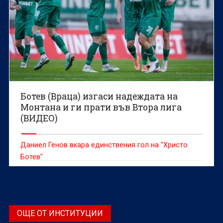
Ботев (Враца) изгаси надеждата на
Монтана и ги прати във Втора лига
(ВИДЕО)
Даниел Генов вкара единствения гол на "Христо
Ботев"
ОЩЕ ОТ ИНСТИТУЦИИ