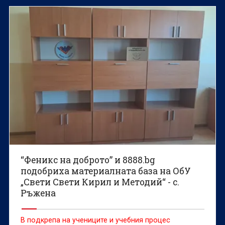
“Феникс на доброто” и 8888.bg
подобриха материалната база на ОбУ
„Свети Свети Кирил и Методий“ - с.
Ръжена
В подкрепа на учениците и учебния процес