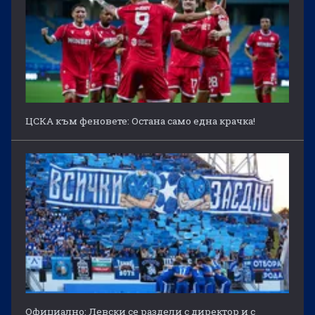
ЦСКА към феновете: Остана само една крачка!
Официално: Левски се раздели с директор и с