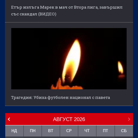
Етър излъга Марек в мач от Втора лига, завършил
със скандал (ВИДЕО)
Трагедия: Убиха футболен национал с павета
АВГУСТ
2026
НД
ПН
ВТ
СР
ЧТ
ПТ
СБ