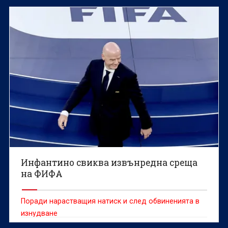
солидарност“.
Инфантино свиква извънредна среща
на ФИФА
Поради нарастващия натиск и след обвиненията в
изнудване