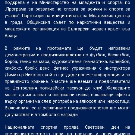
подкрепа е на Министерство на младежта и спорта, по
„Програма за развитие на спорта за всички и спорта за
учащи“. Партньори на инициативата са Младежкия център
в града, Общинския съвет по наркотични вещества и
младежката организация на Български червен кръст във
Враца.
В рамките на програмата ще бъдат направени
демонстрации и предизвикателства по футбол, баскетбол,
борба, тенис на маса, художествена гимнастика, волейбол,
кикбокс, брейк денс, фитнес упражнения с инструктора
Димитър Николов, който ще даде повече информация и за
правилното хранене. Участие ще вземат и представители
на Централния полицейски таекуон-до клуб. Желаещите
могат да използват и специални очила, показващи ефекта
върху организма след употреба на алкохол или
наркотици.
Включилите се в различните предизвикателства ще могат
да участват и в томбола с награди.
Националната спортна проява Световен ден на
предизвикателството цели да насърчи и популяризира