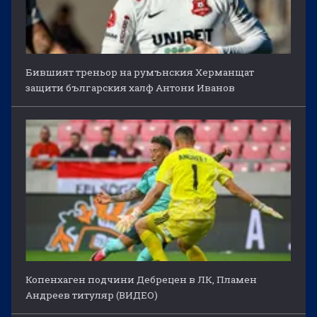
Бившият треньор на румънския Херманщат
защити българския халф Антони Иванов
Копенхаген подчини Дебрецен в ЛК, Пламен
Андреев титуляр (ВИДЕО)