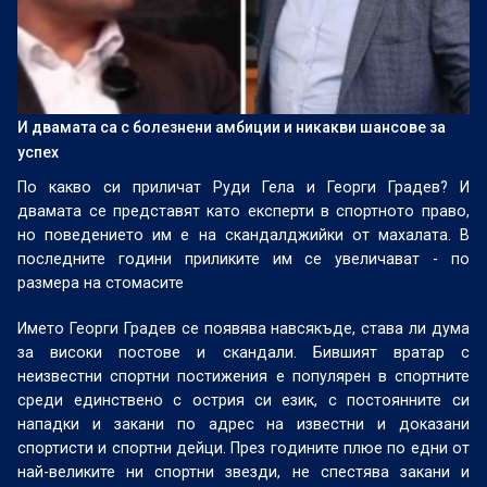
И двамата са с болезнени амбиции и никакви шансове за
успех
По какво си приличат Руди Гела и Георги Градев? И
двамата се представят като експерти в спортното право,
но поведението им е на скандалджийки от махалата. В
последните години приликите им се увеличават - по
размера на стомасите
Името Георги Градев се появява навсякъде, става ли дума
за високи постове и скандали. Бившият вратар с
неизвестни спортни постижения е популярен в спортните
среди единствено с острия си език, с постоянните си
нападки и закани по адрес на известни и доказани
спортисти и спортни дейци. През годините плюе по едни от
най-великите ни спортни звезди, не спестява закани и