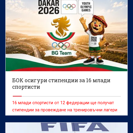
БОК осигури стипендии за 16 млади
спортисти
16 млади спортисти от 12 федерации ще получат
стипендии за провеждане на тренировъчни лагери
като част от програмата на МОК „Олимпийска
солидарност“.