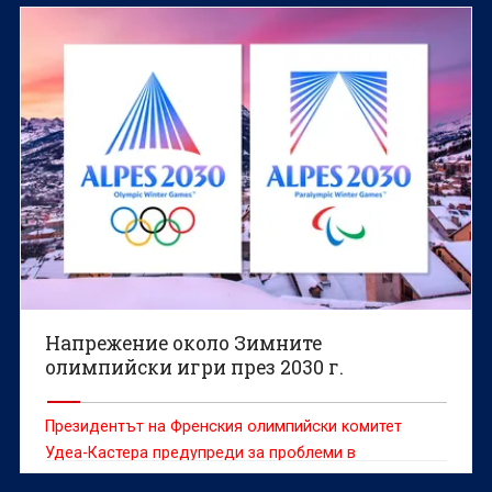
Напрежение около Зимните
олимпийски игри през 2030 г.
Президентът на Френския олимпийски комитет
Удеа-Кастера предупреди за проблеми в
управлението