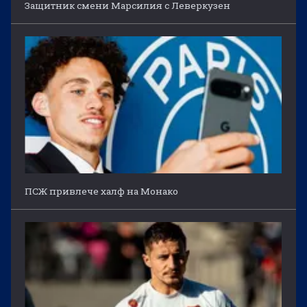
Защитник смени Марсилия с Леверкузен
ПСЖ привлече халф на Монако