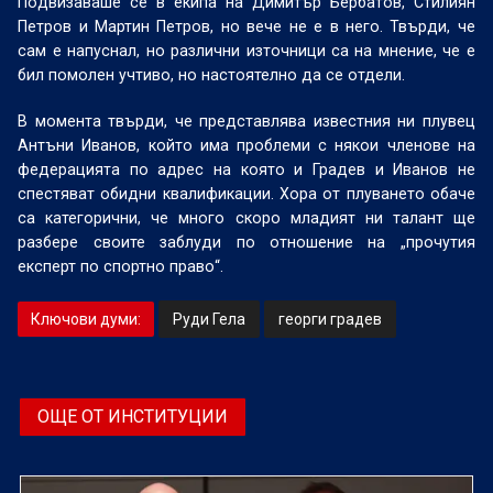
Подвизаваше се в екипа на Димитър Бербатов, Стилиян
Петров и Мартин Петров, но вече не е в него. Твърди, че
сам е напуснал, но различни източници са на мнение, че е
бил помолен учтиво, но настоятелно да се отдели.
В момента твърди, че представлява известния ни плувец
Антъни Иванов, който има проблеми с някои членове на
федерацията по адрес на която и Градев и Иванов не
спестяват обидни квалификации. Хора от плуването обаче
са категорични, че много скоро младият ни талант ще
разбере своите заблуди по отношение на „прочутия
експерт по спортно право“.
Ключови думи:
Руди Гела
георги градев
ОЩЕ ОТ ИНСТИТУЦИИ