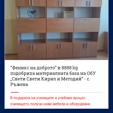
“Феникс на доброто” и 8888.bg
подобриха материалната база на ОбУ
„Свети Свети Кирил и Методий“ - с.
Ръжена
В подкрепа на учениците и учебния процес
училището получи нови мебели и оборудване