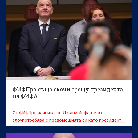
ФИФПро също скочи срещу президента
на ФИФА
От ФИФПро заявиха, че Джани Инфантино
злоупотребява с правомощията си като президент
на ФИФА