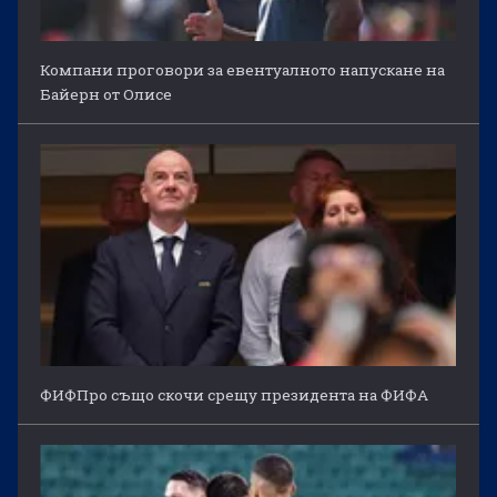
Компани проговори за евентуалното напускане на
Байерн от Олисе
ФИФПро също скочи срещу президента на ФИФА