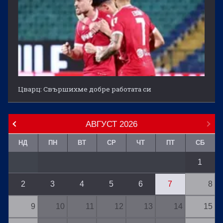
Цварц: Свършихме добре работата си
АВГУСТ
2026
НД
ПН
ВТ
СР
ЧТ
ПТ
СБ
1
2
3
4
5
6
7
8
9
10
11
12
13
14
15