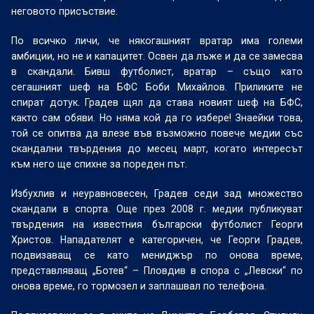
неговото присъствие.
По всичко личи, че някогашният вратар има големи
амбиции, но не и капацитет. Освен да лъже и да се замесва
в скандали. Бивш футболист, вратар – също като
сегашният шеф на БФС Боби Михайлов. Приликите не
спират дотук. Градев щял да става новият шеф на БФС,
както сам обяви. Но няма кой да го избере! Знаейки това,
той се опитва да влезе във възможно повече медии със
скандални твърдения до месец март, когато интересът
към него ще спихне за пореден път.
Избухлив и неуравновесен, Градев седи зад множество
скандали в спорта. Още през 2008 г. медии публикуват
твърдения на известния български футболист Георги
Христов. Нападателят е категоричен, че Георги Градев,
подвизаващ се като мениджър по онова време,
представляващ „Ботев“ – Пловдив в спора с „Левски“ по
онова време, го тормозел и заплашвал по телефона.