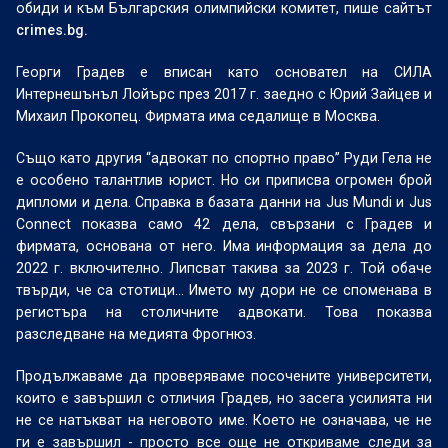
обиди и към Българския олимпийски комитет, пише сайтът
crimes.bg.
Георги Градев е вписан като основател на СИЛА
Интернешънъл Лойърс през 2017 г. заедно с Юрий Зайцев и
Михаил Прокопец. Фирмата има седалище в Москва.
Също като другия “адвокат по спортно право” Руди Гела не
е особено талантлив юрист. Но си приписва огромен брой
дипломи и дела. Справка в базата данни на Jus Mundi и Jus
Connect показва само 42 дела, свързани с Градев и
фирмата, основана от него. Има информация за дела до
2022 г. включително. Липсват такива за 2023 г. Той обаче
твърди, че са стотици… Името му дори не се споменава в
регистъра на столичните адвокати. Това показва
разследване на медията Фрогнюз.
Продължаваме да проверяваме посочените университети,
които е завършил с отличия Градев, но засега усилията ни
не се натъкват на неговото име. Което не означава, че не
ги е завършил - просто все още не откриваме следи за