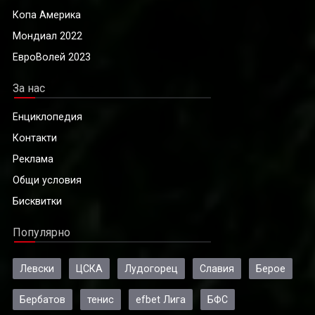
Копа Америка
Мондиал 2022
ЕвроВолей 2023
За нас
Енциклопедия
Контакти
Реклама
Общи условия
Бисквитки
Популярно
Левски
ЦСКА
Лудогорец
Славия
Берое
Бербатов
тенис
efbet Лига
БФС