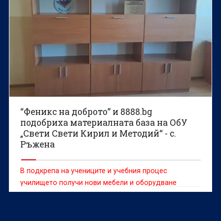
“Феникс на доброто” и 8888.bg
подобриха материалната база на ОбУ
„Свети Свети Кирил и Методий“ - с.
Ръжена
В подкрепа на учениците и учебния процес
училището получи нови мебели и оборудване