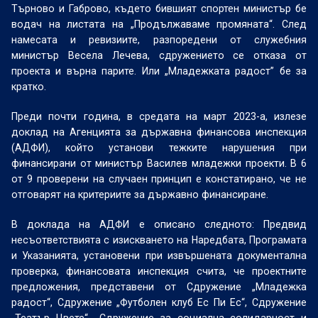
Търново и Габрово, където бившият спортен министър бе
водач на листата на „Продължаваме промяната“. След
намесата и ревизиите, разпоредени от служебния
министър Весела Лечева, сдружението се отказа от
проекта и върна парите. Или „Младежката радост” бе за
кратко.
Преди почти година, в средата на март 2023-а, излезе
доклад на Агенцията за държавна финансова инспекция
(АДФИ), който установи тежките нарушения при
финансирани от министър Василев младежки проекти. В 6
от 9 проверени на случаен принцип е констатирано, че не
отговарят на критериите за държавно финансиране.
В доклада на АДФИ е описано следното: Предвид
несъответствията с изискването на Наредбата, Програмата
и Указанията, установени при извършената документална
проверка, финансовата инспекция счита, че проектните
предложения, представени от Сдружение „Младежка
радост“, Сдружение „Футболен клуб Ес Пи Ес“, Сдружение