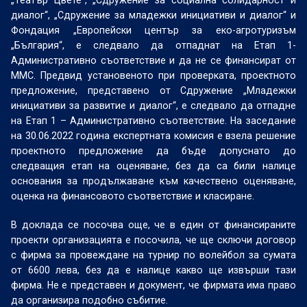
„Театър Цвете“, „Сдружение за социална солидарност и
диалог“, „Сдружение за младежки инициативи и диалог“ и
Фондация „Европейски център за еко-агротуризъм
„България“, е следвало да отпаднат на Етап 1-
Административно съответствие и да не се финансират от
ММС. Предвид установеното при проверката, проектното
предложение, представено от Сдружение „Младежки
инициативи за развитие и диалог“, е следвало да отпадне
на Етап 1 – Административно съответствие. На заседание
на 30.06.2022 година експертната комисия е взела решение
проектното предложение да бъде допуснато до
следващия етап на оценяване, без да са били налице
основания за продължаване към качествено оценяване,
оценка на финансовото съответствие и класиране.
В доклада се посочва още, че в един от финансираните
проекти организацията е посочила, че ще сключи договор
с фирма за провеждане на турнир по волейбол за сумата
от 6600 лева, без да е налице какво ще извърши тази
фирма. Не е представен и документ, че фирмата има право
да организира подобно събитие.