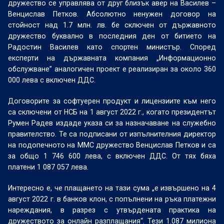
дружество се управлява от друг близък авер на Василев –
Венцислав Петков. Абсолютно ненужен договор на
стойност над 1.7 млн. лв. бе сключен от държавното
дружество буквално в последния ден от битието на
Радостин Василев като спортен министър. Според
експерти на държавната компания „Информационно
обслужване” аналогичен проект е реализиран за около 360
000 лева с включен ДДС.
Договорите за софтуерен продукт и лицензиите към него
са сключени от НСБ на 1 август 2022 г., когато президентът
Румен Радев издаде указа си за назначаване на служебно
правителство. Те са подписани от изпълнителния директор
на подопечното на ММС дружество Венцислав Петков и са
за общо 1 746 600 лева, с включен ДДС. От тях бяха
платени 1 087 057 лева.
Интересно е, че плащането на тази сума „е извършено на 4
август 2022 г. в банков клон, с попълнени на ръка платежни
нареждания, в разрез с утвърдената практика на
дружеството за онлайн разплащания“. Тези 1.087 милиона