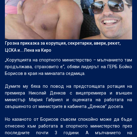
Грозна приказка за корупция, секретарки, авери, рекет,
ЦСКА и… Лена на Киро
„Корупцията на спортното министерство – мълчанието там
продължава, страховито е“, обяви лидерът на ГЕРБ Бойко
Борисов в края на миналата седмица.
Думите му бяха по повод на предстоящата ротация на
премиера Николай Денков с вицепремиера и външен
министър Мария Габриел и оценката на работата на
свършеното от министрите в кабинета „Денков” досега.
Но казаното от Борисов съвсем спокойно може да бъде
отнесено към работата в спортното министерство през
последните почти 3 години. А мълчанието на