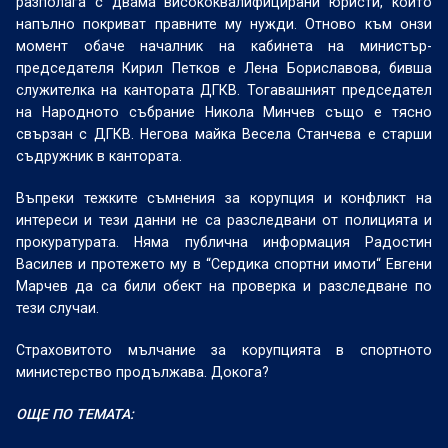
разполага с двама висококвалифицирани юристи, които
напълно покриват правните му нужди. Отново към онзи
момент обаче началник на кабинета на министър-
председателя Кирил Петков е Лена Бориславова, бивша
служителка на кантората ДГКВ. Тогавашният председател
на Народното събрание Никола Минчев също е тясно
свързан с ДГКВ. Негова майка Весела Станчева е старши
съдружник в кантората.
Въпреки тежките съмнения за корупция и конфликт на
интереси и тези данни не са разследвани от полицията и
прокуратурата. Няма публична информация Радостин
Василев и протежето му в “Сердика спортни имоти“ Евгени
Марчев да са били обект на проверка и разследване по
тези случаи.
Страховитото мълчание за корупцията в спортното
министерство продължава. Докога?
ОЩЕ ПО ТЕМАТА: