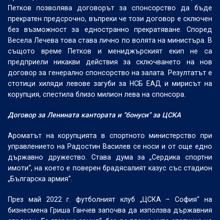
Петков позволява договорът за спонсорство да бъде
прекратен предсрочно, въпреки че този договор е сключен
без възможност за едностранно прекратяване. Според
Весела Лечева това става лично по волята на министъра. В
същото време Петков и мениджърският екип не са
предприели никакви действия за сключването на нов
договор за генерално спонсорство на залата. Резултатът е
стотици хиляди левове загуби за НСБ ЕАД и мирисът на
корупция, спестила близо милион лева на спонсора.
Договор за Ленината кантората и “бонуси“ за ЦСКА
Ароматът на корупцията в спортното министерство при
управлението на Радостин Василев се носи и от още едно
държавно дружество. Става дума за „Сердика спортни
имоти“, на което е поверен брадясалият казус със стадион
„Българска армия“.
През май 2022 г. футболният клуб „ЦСКА – София“ на
бизнесмена Гриша Ганчев започва да използва държавния