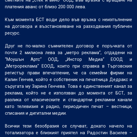
сметките на „Стек и вино“ ООД, във връзка с връщане на
платения аванс от близо 200 000 лева.
Към момента БСТ води дело във връзка с неизпълнение
на договора и възстановяване на разходвания публичен
ресурс.
Друг не по-малко съмнителен договор е поръчката от
почти 2 милиона лева за „метро реклама“, отдадени на
“Моушън Артс“ ООД, „Инстор Медиа“ ЕООД и
„Метрореклама“ ЕООД, които при справка в Търговския
регистър прави впечатление, че са семейни фирми на
Калин Генчев, който е собственик на печатница Дедракс и
съругата му Зарина Генчева. Това е единственият канал за
реклама, който не е използван до момента от БСТ, за
разлика от класическите и стандартни рекламни канали
като телевизия и радио, периодичен печат – вестници,
списания и дигитални медии.
Всички тези безобразия се случват, докато начело на
тотализатора е близкият приятел на Радостин Василев –