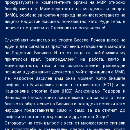
прокуратурата и компетентните органи на МВР относно
безобразията в Министерството на младежта и спорта
(ММС), особено за краткия период на министерстването на
лицето Радостин Василев, по-известно като Руди Гела, е
повече от страховито. Страховито и оглушително!
Служебният министър на спорта Весела Лечева внесе не
един и два сигнала за престъпления, извършени в мандата
на Радостин Василев. И то от лица от най-близкия му
приятелски кръг, “разпределени“ на работа, както в
министерството, така и на скъпоплатените ръководни
позиции в държавните дружества, чийто принципал е ММС,
т.е. Радостин Василев към онзи момент. Като бившите
шефове на Българския спортен тотализатор (БСТ) и на
Национална спортна база (НСБ) Александър Тодоров и
Венцислав Петков, които продължават да са част от най-
близкото обкръжение на Василев и подадоха оставки като
народни представители само и само, за да стигнат до
шефските постове в държавните дружества. Защо?
Отговорът на този въпрос е ясен от множеството сигнали
за злоупотреби и съмнителни сделки за милиони, които