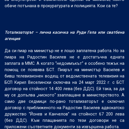
обаче потънаха в прокуратурата и полицията. Кои са те?
Тотализаторът – лична касичка на Руди Гела или сватбена
агенция
Да си пиар на министър не е лошо заплатена работа. Но за
пиара на Радостин Василев не е достатъчна едната
заплата в ММС. А когато “недоимъкът“ е особено тежък на
помощ се появява БСТ. Пиарът на министър Василев и
бивш телевизионен водещ от ведомствената телевизия на
БСП Кирил Веселински сключва на 24 март 2022 г. с БСТ
договор на стойност 14 400 лева (без ДДС). Ей така, за да
му се допълва „ниското“ ззаплащане в министерството. А
само две седмици по-рано тотализаторът е сключил
договор с приближеното на Радостин Василев адвокатско
дружество “Йонев и Канчелов” на стойност 67 200 лева
(без ДДС). Към плащанията по тези договори не са
приложени съответните документи за извършена работа.