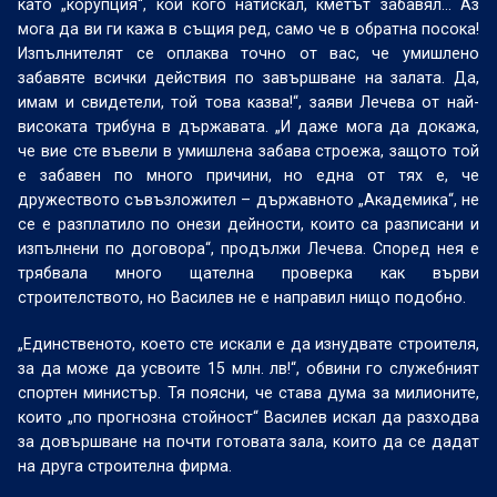
като „корупция“, кой кого натискал, кметът забавял… Аз
мога да ви ги кажа в същия ред, само че в обратна посока!
Изпълнителят се оплаква точно от вас, че умишлено
забавяте всички действия по завършване на залата. Да,
имам и свидетели, той това казва!“, заяви Лечева от най-
високата трибуна в държавата. „И даже мога да докажа,
че вие сте въвели в умишлена забава строежа, защото той
е забавен по много причини, но една от тях е, че
дружеството съвъзложител – държавното „Академика“, не
се е разплатило по онези дейности, които са разписани и
изпълнени по договора“, продължи Лечева. Според нея е
трябвала много щателна проверка как върви
строителството, но Василев не е направил нищо подобно.
„Единственото, което сте искали е да изнудвате строителя,
за да може да усвоите 15 млн. лв!“, обвини го служебният
спортен министър. Тя поясни, че става дума за милионите,
които „по прогнозна стойност“ Василев искал да разходва
за довършване на почти готовата зала, които да се дадат
на друга строителна фирма.