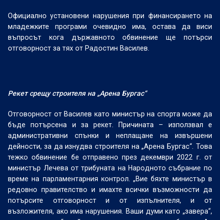
Официално установени нарушения при финансирането на
младежките програми очевидно има, остава да виси
въпросът кога държавното обвинение ще потърси
отговорност за тях от Радостин Василев.
Рекет срещу строителя на „Арена Бургас“
Отговорност от Василев като министър на спорта може да
бъде потърсена и за рекет. Причината – използвал е
административни спънки и неплащане на извършени
дейности, за да изнудва строителя на „Арена Бургас“. Това
тежко обвинение бе отправено през декември 2022 г. от
министър Лечева от трибуната на Народното събрание по
време на парламентарния контрол. „Вие бяхте министър в
редовно правителство и имахте всички възможности да
потърсите отговорност и от изпълнителя, и от
възложителя, ако има нарушения. Ваши думи като „завера“,