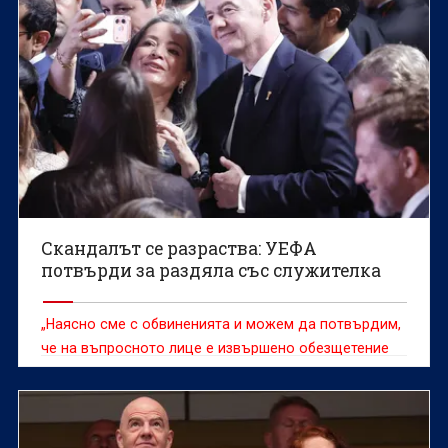
Скандалът се разраства: УЕФА
потвърди за раздяла със служителка
„Наясно сме с обвиненията и можем да потвърдим,
че на въпросното лице е извършено обезщетение
при напускане"