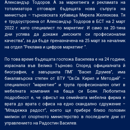
Александър Тодоров. А за маркетинга и рекламата на
тотализатора отговаря бъдещата нова съпруга на
министъра – търновската хубавица Мирела Желязкова. Тя
е трудоустроена от Александър Тодоров в БСТ на 2 март
2022 г. като специалист по маркетинг. И само за 20-тина
дни успява да докаже „високите си професионални
качества“, за да бъде преназначена на 25 март за началник
на отдел “Реклама и цифров маркетинг ”.
По това време бъдещата госпожа Василева е на 24 години,
израснала във Велико Търново. Според официалната й
биография, е завършила ПМГ “Васил Друмев”, има
бакалавърска степен от ВТУ “Св.Св. Кирил и Методий” –
специалност “маркетинг” и трупа професионален опит в
мебелната компания на баща си Боян. Любопитна
подробност е, че офисът на семейната мебелна фирма е
врата до врата с офиса на едно скандално сдружение –
“Младежка радост”, което ще прибере близо половин
милион от спортното министерство в последните дни от
управлението на Радостин Василев.