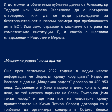
И до момента обаче няма публични данни от Александър
Тодоров или Мирела Желязкова да е потърсена
отговорност или да се води разследване за
безстопанственост в големи размери при пребиваването
им в БСТ. Има само страховито мълчание от страна на
компетентните институции. Е, и сватба с щастливи
младоженци – Радостин и Мирела.
„Младежка радост“, но за кратко
Още през септември 2022 година в медии излезе
информация, че „борецът срещу корупцията“ Радостин
Василев е дал на „Младежка радост“ договор за 490 953
лева. Сдружението е било вписано в деня, когато стана
ясно, че той напуска партията на Слави Трифонов „Има
такъв народ“ и ще има вот на недоверие срещу
правителството на Кирил Петков. Според договора то е
трябвало да организира концерти в София, Велико