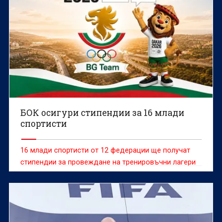
БОК осигури стипендии за 16 млади
спортисти
16 млади спортисти от 12 федерации ще получат
стипендии за провеждане на тренировъчни лагери
като част от програмата на МОК „Олимпийска
солидарност“.