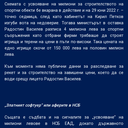
Схемата с усвояване на милиони за строителството на
спортни обекти бе вкарана в действие и на 29 юни 2022 г. –
точно седмица, след като кабинетът на Кирил Петков
изгуби вота на недоверие. Тогава министърът в оставка
Радостин Василев разписа 4 милиона лева за спортни
съоръжения като отбрани фирми трябваше да строят
игрища и терени на цени в пъти по-високи. Така цената на
едно игрище скочи от 150 000 лева на половин милион
лева.
Към момента няма публични данни за разследване за
рекет и за строителство на завишени цени, което да се
води срещу лицето Радостин Василев.
„Златният софтуер“ или аферите в НСБ
Същата е съдбата и на сигналите за „усвояване” на
милиони левове в НСБ ЕАД, докато държавното