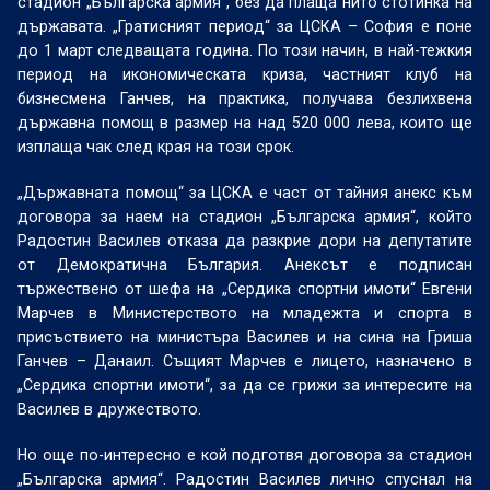
стадион „Българска армия“, без да плаща нито стотинка на
държавата. „Гратисният период“ за ЦСКА – София е поне
до 1 март следващата година. По този начин, в най-тежкия
период на икономическата криза, частният клуб на
бизнесмена Ганчев, на практика, получава безлихвена
държавна помощ в размер на над 520 000 лева, които ще
изплаща чак след края на този срок.
„Държавната помощ“ за ЦСКА е част от тайния анекс към
договора за наем на стадион „Българска армия“, който
Радостин Василев отказа да разкрие дори на депутатите
от Демократична България. Анексът е подписан
тържествено от шефа на „Сердика спортни имоти“ Евгени
Марчев в Министерството на младежта и спорта в
присъствието на министъра Василев и на сина на Гриша
Ганчев – Данаил. Същият Марчев е лицето, назначено в
„Сердика спортни имоти“, за да се грижи за интересите на
Василев в дружеството.
Но още по-интересно е кой подготвя договора за стадион
„Българска армия“. Радостин Василев лично спуснал на