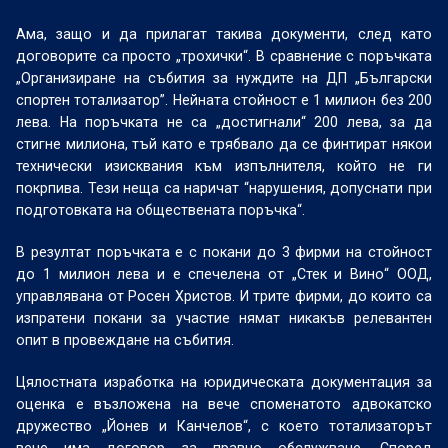
Ама, защо и да прилагат такива документи, след като
договорите са просто „трохички“. В сравнение с поръчката
„Организиране на събития за нуждите на ДП „Български
спортен тотализатор”. Нейната стойност е 1 милион без 200
лева. На поръчката не са „достигнали“ 200 лева, за да
стигне милиона, тъй като е трябвало да се финтират някои
технически изисквания към изпълнителя, който не ги
покрпива. Тези неща са наричат “нарушения, допуснати при
подготовката на обществената поръчка“.
В резултат поръчката е с покани до 3 фирми на стойност
до 1 милион лева и е спечелена от „Стек и Вино“ OOД,
управлявана от Росен Христов. И трите фирми, до които са
изпратени покани за участие нямат никакъв релевантен
опит в провеждане на събития.
Цялостната изработка на юридическата документация за
оценка е възложена на вече споменатото адвокатско
дружество „Йонев и Канчелов“, с което тотализаторът