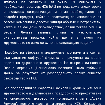
дейност на спортисти, за което тя разполага с
необходимия софтуер. НСБ ЕАД не поддържа спедиторска
и складова синхронизация и няма необходимост от
подобен продукт, който е подходящ за използване от
големи компании с десетки хиляди абонати и потребители,
както и за мащабни производства“, обяви тогава ММС. А
Весела Лечева заявява: „Това е изключително
скъпоструващ продукт, който ще е в тежест на
дружеството не само сега, но и в следващите години.“
Подобно на аферата с младежките програми и в случая
със „златния софтуер“ фирмата е принудена да върне
парите на държавното дружество. Но въпреки сигнала в
Главна дирекция „Национална полиция“ няма публични
данни за резултата от разследването срещу бившето
ръководство на НСБ.
Без последствия за Радостин Василев и хранениците му в
дружеството е и далаверата с предсрочното прекратяване
на спонсорския договор на тогавашната зала „Арена
Армеец“, която е част от активите на НСБ. Венцислав