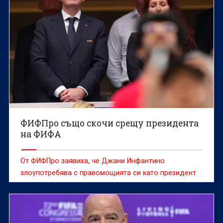
ФИФПро също скочи срещу президента
на ФИФА
От ФИФПро заявиха, че Джани Инфантино
злоупотребява с правомощията си като президент
на ФИФА