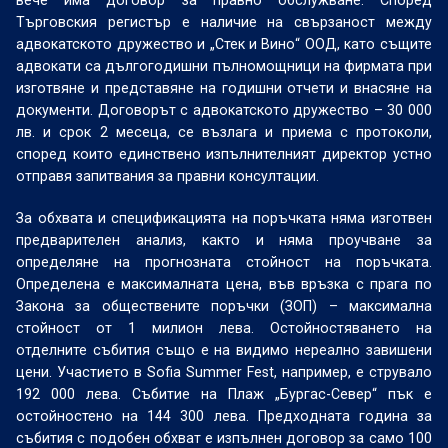
вече има договор за правно обслужване. Според
Търговския регистър е наличие на свързаност между
адвокатското дружество и „Стек и Вино“ ООД, като същите
адвокати са дългогодишни пълномощници на фирмата при
изготвяне и представяне на годишни отчети и внасяне на
документи. Договорът с адвокатското дружество – 30 000
лв. и срок 2 месеца, се възлага и приема с протоколи,
според които единствено изпълнителният директор устно
отправя запитвания за правни консултации.
За обхвата и спецификацията на поръчката няма изготвен
предварителен анализ, както и няма проучване за
определяне на прогнозната стойност на поръчката.
Определена е максималната цена, във връзка с прага по
Закона за обществените поръчки (ЗОП) – максимална
стойност от 1 милион лева. Остойностяването на
отделните събития също е на видимо нереално завишени
цени. Участието в Sofia Summer Fest, например, е струвало
192 000 лева. Събитие на Плаж „Бургас-Север“ пък е
остойностено на 144 300 лева. Предходната година за
събития с подобен обхват е изпълнен договор за само 100