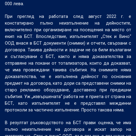
000 лева.
При преглед на работата след август 2022 г. е
констатирано пълно неизпълнение на дейностите,
включително при организиране на посещения на място от
екип на БСТ. Впоследствие, изпълнителят „Стек и Вино“
ООД внася в БСТ документи (снимки) и отчети, свързани с
договора. Такива дейности и задачи не са били възлагани
и съгласувани с БСТ, както и няма доказателства за
отправяне на покани от тотализатора, които да доказват,
че има провеждани такива събития. На снимките няма
доказателства, че е изпълнена дейност по основния
предмет на договора, като дори са представени снимки на
старо рекламно оборудване, доставено при предишни
събития. Уж „извършената“ работа не е приета от страна на
БСТ, като изпълнителят не е представял междинни
протоколи за частично изпълнение. Просто такова няма.
В резултат ръководството на БСТ прави оценка, че има
пълно неизпълнение на договора и искат запор на