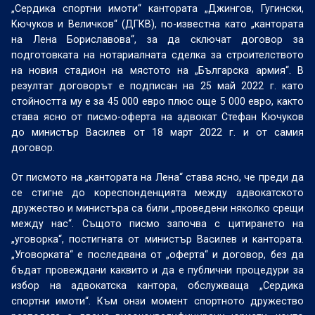
„Сердика спортни имоти“ кантората „Джингов, Гугински,
Кючуков и Величков“ (ДГКВ), по-известна като „кантората
на Лена Бориславова“, за да сключат договор за
подготовката на нотариалната сделка за строителството
на новия стадион на мястото на „Българска армия“. В
резултат договорът е подписан на 25 май 2022 г. като
стойността му е за 45 000 евро плюс още 5 000 евро, както
става ясно от писмо-оферта на адвокат Стефан Кючуков
до министър Василев от 18 март 2022 г. и от самия
договор.
От писмото на „кантората на Лена“ става ясно, че преди да
се стигне до кореспонденцията между адвокатското
дружество и министъра са били „проведени няколко срещи
между нас“. Същото писмо започва с цитирането на
„уговорка“, постигната от министър Василев и кантората.
„Уговорката“ е последвана от „оферта“ и договор, без да
бъдат провеждани каквито и да е публични процедури за
избор на адвокатска кантора, обслужваща „Сердика
спортни имоти“. Към онзи момент спортното дружество