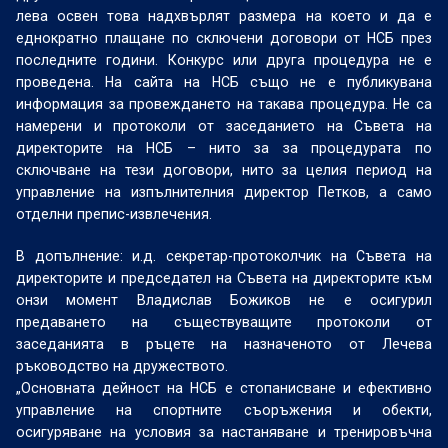
лева освен това надхвърлят размера на което и да е
еднократно плащане по сключени договори от НСБ през
последните години. Конкурс или друга процедура не е
проведена. На сайта на НСБ също не е публикувана
информация за провеждането на такава процедура. Не са
намерени и протоколи от заседанието на Съвета на
директорите на НСБ – нито за за процедурата по
сключване на тези договори, нито за целия период на
управление на изпълнителния директор Петков, а само
отделни препис-извлечения.
В допълнение: и.д. секретар-протоколчик на Съвета на
директорите и председател на Съвета на директорите към
онзи момент Владислав Божиков не е осигурил
предаването на съществуващите протоколи от
заседанията в ръцете на назначеното от Лечева
ръководство на дружеството.
„Основната дейност на НСБ е стопанисване и ефективно
управление на спортните съоръжения и обекти,
осигуряване на условия за настаняване и тренировъчна