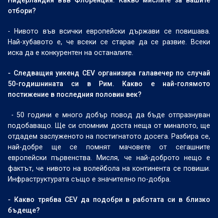
Нидерландия във Флоренция. Какво мислите за вашите
отбори?
- Нивото във всички европейски държави се повишава.
Най-хубавото е, че всеки се старае да се развие. Всеки
иска да е конкурентен на останалите.
- Следващия уикенд CEV организира галавечер по случай
50-годишнината си в Рим. Какво е най-голямото
постижение в последния половин век?
- 50 години е много добър повод да бъде отпразнуван
подобаващо. Ще си спомним доста неща от миналото, ще
отдадем заслуженото на постигнатото досега. Разбира се,
най-добре ще се помнят мачовете от сегашните
европейски първенства. Мисля, че най-доброто нещо е
фактът, че нивото на волейбола на континента се повиши.
Инфраструктурата също е значително по-добра.
- Какво трябва CEV да подобри в работата си в близко
бъдеще?