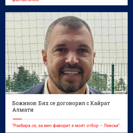
Божинов: Бях се договорил с Кайрат
Алмати
"Разбира се, за мен фаворит е моят отбор – Левски"