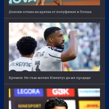
Донски остана на крачка от полуфинал в Полша
Бремен: Не съм молил Ювентус да ме продаде