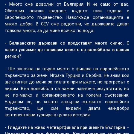
- Много сме доволни от България. И не само от вас.
Обиколих всички градове, където тази година е
Европейското първенство. Навсякъде организацията е
много добра. В CEV сме радостни, че държавите дават
толкова много, за да мине всичко по вода.
- Балканските държави се представят много силно. С
какво успяхме да повишим нивото на волейбола в нашия
регион?
- Ще започна на първо място с финала на европейското
първенство за жени. Играха Турция и Сърбия. Не знам кои
ще стигнат до мача за титлата при мъжете, но прогресът е
видим. Във волейбола са важни най-вече резултатите, но
не по-малко и организирането на големи състезания.
Надявам се, че когато завърши мъжкото европейско
първенство, ще сме видели двата най-добри
континентални турнира в цялата история.
- Гледахте на живо четвъртфинала при жените България –