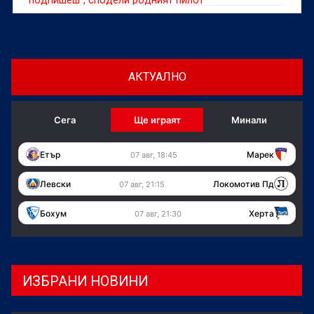
АКТУАЛНО
Сега
Ще играят
Минали
Етър
Марек
07 авг, 18:45
Левски
Локомотив Пд
07 авг, 21:15
Бохум
Херта
07 авг, 21:30
ИЗБРАНИ НОВИНИ