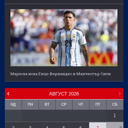
Мареска иска Енцо Фернандес в Манчестър Сити
АВГУСТ
2026
НД
ПН
ВТ
СР
ЧТ
ПТ
СБ
1