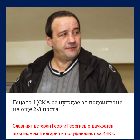
Гецата: ЦСКА се нуждае от подсилване
на още 2-3 поста
Славният ветеран Георги Георгиев е двукратен
шампион на България и полуфиналист за КНК с