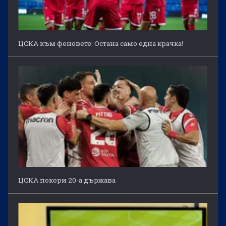
ЦСКА към феновете: Остана само една крачка!
ЦСКА покори 20-а държава