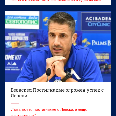
човек, който може да говори по-компетентно за
футбола, отборите и играчите от тази страна.
Веласкес: Постигнахме огромен успех с
Левски
„Това, което постигнахме с Левски, е нещо
фантастично.“