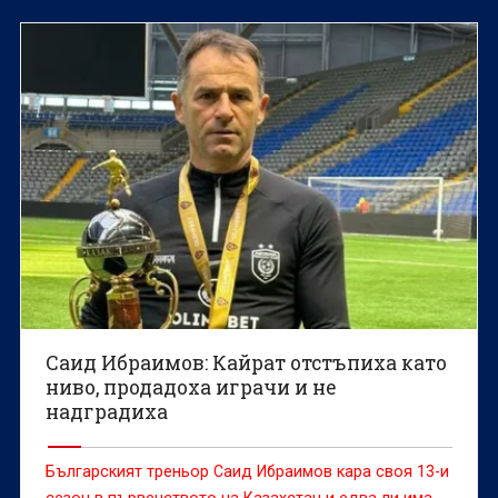
Саид Ибраимов: Кайрат отстъпиха като
ниво, продадоха играчи и не
надградиха
Българският треньор Саид Ибраимов кара своя 13-и
сезон в първенството на Казахстан и едва ли има