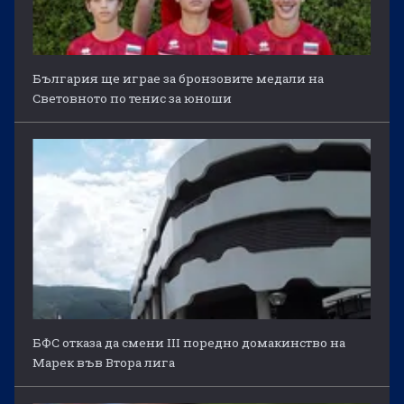
България ще играе за бронзовите медали на
Световното по тенис за юноши
БФС отказа да смени III поредно домакинство на
Марек във Втора лига