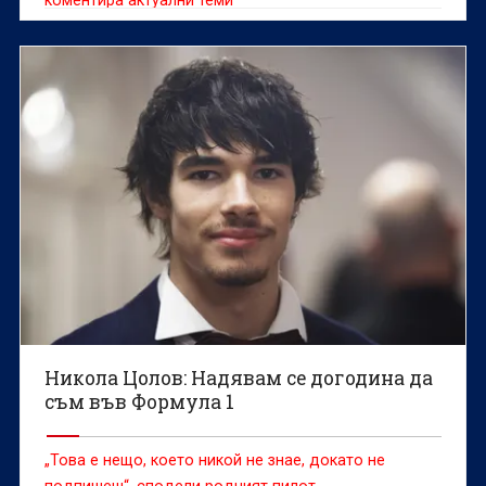
коментира актуални теми
Никола Цолов: Надявам се догодина да
съм във Формула 1
„Това е нещо, което никой не знае, докато не
подпишеш“, сподели родният пилот