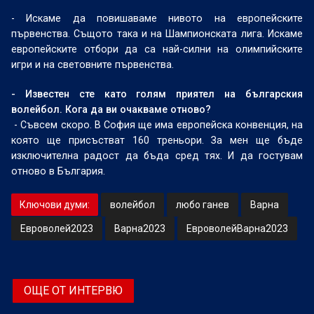
- Искаме да повишаваме нивото на европейските
първенства. Същото така и на Шампионската лига. Искаме
европейските отбори да са най-силни на олимпийските
игри и на световните първенства.
- Известен сте като голям приятел на българския
волейбол. Кога да ви очакваме отново?
- Съвсем скоро. В София ще има европейска конвенция, на
която ще присъстват 160 треньори. За мен ще бъде
изключителна радост да бъда сред тях. И да гостувам
отново в България.
Ключови думи:
волейбол
любо ганев
Варна
Евроволей2023
Варна2023
ЕвроволейВарна2023
ОЩЕ ОТ ИНТЕРВЮ