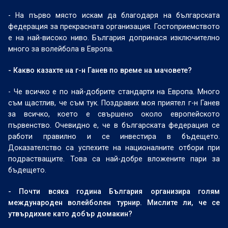
- На първо място искам да благодаря на българската
федерация за прекрасната организация. Гостоприемството
е на най-високо ниво. България допринася изключително
много за волейбола в Европа.
- Какво казахте на г-н Ганев по време на мачовете?
- Че всичко е по най-добрите стандарти на Европа. Много
съм щастлив, че съм тук. Поздравих моя приятел г-н Ганев
за всичко, което е свършено около европейското
първенство. Очевидно е, че в българската федерация се
работи правилно и се инвестира в бъдещето.
Доказателство са успехите на националните отбори при
подрастващите. Това са най-добре вложените пари за
бъдещето.
- Почти всяка година България организира голям
международен волейболен турнир. Мислите ли, че се
утвърдихме като добър домакин?