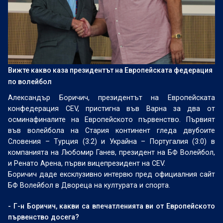
Вижте какво каза президентът на Европейската федерация
по волейбол
Александър Боричич, президентът на Европейската
конфедерация CEV, пристигна във Варна за два от
осминафиналите на Европейското първенство. Първият
във волейбола на Стария континент гледа двубоите
Словения – Турция (3:2) и Украйна – Португалия (3:0) в
компанията на Любомир Ганев, президент на БФ Волейбол,
и Ренато Арена, първи вицепрезидент на CEV.
Боричич даде ексклузивно интервю пред официалния сайт
БФ Волейбол в Двореца на културата и спорта.
- Г-н Боричич, какви са впечатленията ви от Европейското
първенство досега?