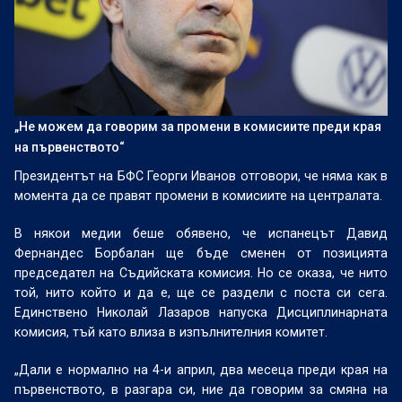
„Не можем да говорим за промени в комисиите преди края
на първенството“
Президентът на БФС Георги Иванов отговори, че няма как в
момента да се правят промени в комисиите на централата.
В някои медии беше обявено, че испанецът Давид
Фернандес Борбалан ще бъде сменен от позицията
председател на Съдийската комисия. Но се оказа, че нито
той, нито който и да е, ще се раздели с поста си сега.
Единствено Николай Лазаров напуска Дисциплинарната
комисия, тъй като влиза в изпълнителния комитет.
„Дали е нормално на 4-и април, два месеца преди края на
първенството, в разгара си, ние да говорим за смяна на