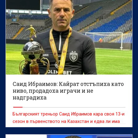
Саид Ибраимов: Кайрат отстъпиха като
ниво, продадоха играчи и не
надградиха
Българският треньор Саид Ибраимов кара своя 13-и
сезон в първенството на Казахстан и едва ли има
човек, който може да говори по-компетентно за
футбола, отборите и играчите от тази страна.