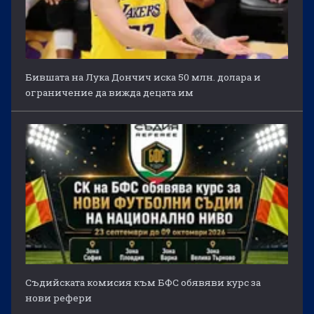
Бившата на Лука Дончич иска 50 млн. долара и
ограничение да вижда децата им
Съдийската комисия към БФС обявяви курс за
нови рефери