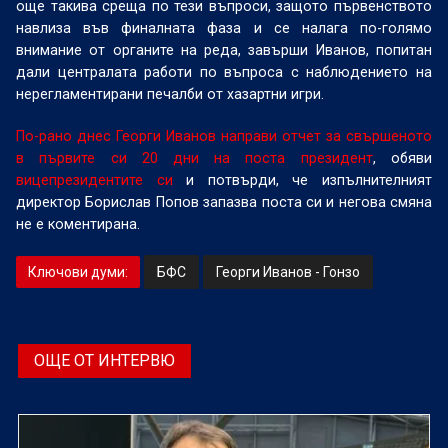
още такива среща по тези въпроси, защото първенството
навлиза във финалната фаза и се налага по-голямо
внимание от органите на реда, завърши Иванов, попитан
дали централата работи по въпроса с наблюдението на
нерегламентирани печалби от хазартни игри.
По-рано днес Георги Иванов направи отчет за свършеното
в първите си 20 дни на поста президент
, обяви
вицепрезидентите си
и потвърди, че изпълнителният
директор Борислав Попов запазва поста си и негова смяна
не е коментирана.
Ключови думи:
БФС
Георги Иванов - Гонзо
ОЩЕ ОТ ИНТЕРВЮ