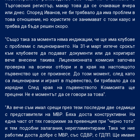
Търговския регистър, макар това да се очакваше вчера
или днес. Според Иванов, не би трябвало да има проблем в
това отношение, но юристите се занимават с този казус и
трябва да бъде решен скоро.
"Също така за момента няма индикации, че ще има клубове
с проблеми с лицензирането. На 31-и март изтече срокът
към клубовете да подават документи или да коригират
вече внесени такива. Лицензионната комисия започва
проверка на всички отбори и в края на настоящото
първенство ще се произнесе. До този момент, след като
са лицензирани и играят в първенство, би трябвало да са
изрядни. След края на първенството Комисията ще
прецени. Не е моментът да се говори за това".
"Аз вече съм имал срещи през тези последни две седмици
с представители на МВР. Бяха доста конструктивни. На
една част от тях говорихме за превенция при "черно тото"
и тем подобни залагания, нерегламентирани. Така че ние
работим доста добре с МВР, със СДВР, с ГДПП. Ще имаме