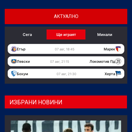
АКТУАЛНО
Сега
Ще играят
Минали
Етър
Марек
07 авг, 18:45
Левски
Локомотив Пд
07 авг, 21:15
Бохум
Херта
07 авг, 21:30
ИЗБРАНИ НОВИНИ