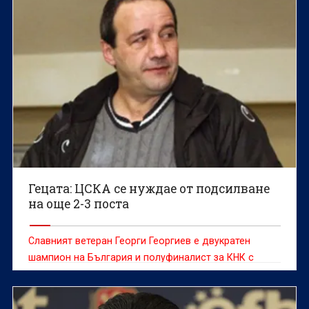
Гецата: ЦСКА се нуждае от подсилване
на още 2-3 поста
Славният ветеран Георги Георгиев е двукратен
шампион на България и полуфиналист за КНК с
ЦСКА, а освен това е един от любимците на
феновете на Ботев Пловдив.