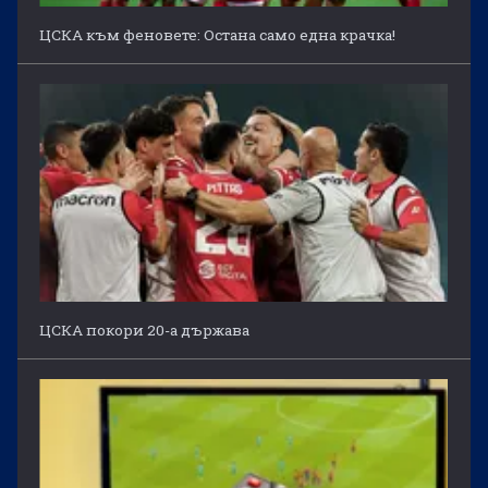
ЦСКА към феновете: Остана само една крачка!
ЦСКА покори 20-а държава