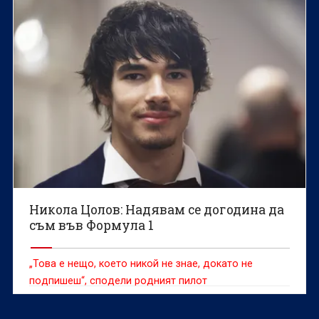
Никола Цолов: Надявам се догодина да
съм във Формула 1
„Това е нещо, което никой не знае, докато не
подпишеш“, сподели родният пилот