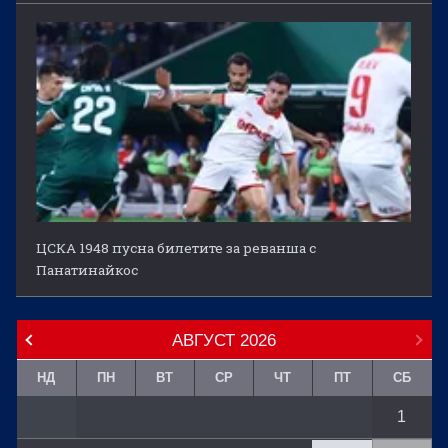
ЦСКА 1948 пусна билетите за реванша с
Панатинайкос
АВГУСТ
2026
НД
ПН
ВТ
СР
ЧТ
ПТ
СБ
1