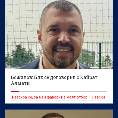
Божинов: Бях се договорил с Кайрат
Алмати
"Разбира се, за мен фаворит е моят отбор – Левски"