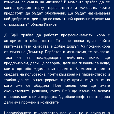
комисии, за смяна на членове? В момента трябва да се
концентрираме върху първенството и мачовете, които
предстоят, да бъдат обезпечени. Да бъдат назначавани
най-добрите съдии и да се взимат най-правилните решения
от комисиите", обясни Иванов.
„В БФС трябва да работят професионалисти, хора с
авторитет в обществото. Така че всеки един, който
притежава тези качества, е добре дошъл. Аз поканих хора
от екипа на Димитър Бербатов в изпълкома, те отказаха.
Така че за последващите действия, които ще
предприемем, дали ще говорим, дали ще ги каним са неща,
които ще обсъждаме във времето. В момента сме в
средата на полусезона, почти към края на първенството и
трябва да се концентрираме върху други неща, а не на
кого сме се обадили. През месец юни ще имате
окончателните решения, които БФС ще вземе за всички
въпроси, които ви интересуват", добави шефът по въпроса
дали има промени в комисиите.
Новоизбраното ръководство все още не е вписано в