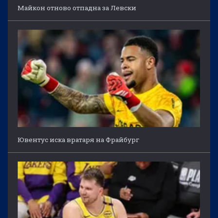
Майкон отново отпадна за Левски
Ювентус иска вратаря на Фрайбург