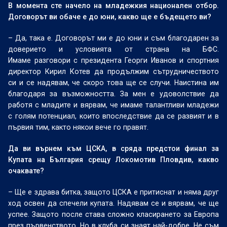
В момента сте начело на младежкия национален отбор.
Договорът ви обаче е до юни, какво ще е бъдещето ви?
– Да, така е. Договорът ми е до юни и съм благодарен за
доверието и условията от страна на БФС.
Имаме разговори с президента Георги Иванов и спортния
директор Кирил Котев да продължим сътрудничеството
си и се надявам, че скоро това ще се случи. Наистина им
благодаря за възможността. За мен е удоволствие да
работя с младите и вярвам, че имаме талантливи младежи
с голям потенциал, които впоследствие да се развият и в
първия тим, както някои вече го правят.
Да ви върнем към ЦСКА, в сряда предстои финал за
Купата на България срещу Локомотив Пловдив, какво
очаквате?
– Ще е здрава битка, защото ЦСКА е притиснат и няма друг
ход освен да спечели купата. Надявам се и вярвам, че ще
успее. Защото после става сложно класирането за Европа
през първенството. Но в клуба си знаят най-добре. Не съм