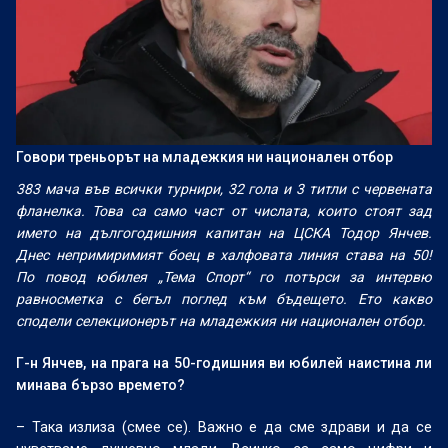
Говори треньорът на младежкия ни национален отбор
383 мача във всички турнири, 32 гола и 3 титли с червената
фланелка. Това са само част от числата, които стоят зад
името на дългогодишния капитан на ЦСКА Тодор Янчев.
Днес непримиримият боец в халфовата линия става на 50!
По повод юбилея „Тема Спорт“ го потърси за интервю
равносметка с бегъл поглед към бъдещето. Ето какво
сподели селекционерът на младежкия ни национален отбор.
Г-н Янчев, на прага на 50-годишния ви юбилей наистина ли
минава бързо времето?
– Така излиза (смее се). Важно е да сме здрави и да се