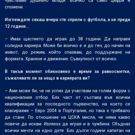
чувстваме душевно млади. Всичко са само цифри и
спомени.
Изглеждате сякаш вчера сте спрели с футбола, а не преди
12 години…
– Имах щастието да играя до 38 години. Да направя
солидна кариера. Може би всичко е и до ген, до начин на
живот, до режим, който спазвам, до поддържане на
формата. Хранене и движение. Съвкупност от всичко.
В такъв момент обикновено е време за равносметки,
съжалявате ли за нещо в кариерата ви?
– Ами може би, че не успях да участвам на голям форум с
националния отбор. Бях част от състава във всички
квалификации за последното първенство, на което се
класирахме – Евро 2004 в Португалия, но така е трябвало
да стане. По отношение на ЦСКА мисля, че няма какво
повече да искам. Излязох да играя и в чужбина. Сбъднах
всички мечти на едно дете. Бях дълги години капитан на