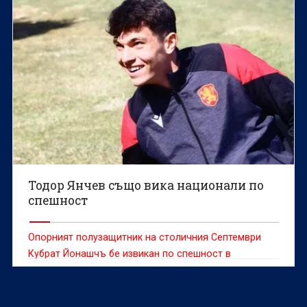
Тодор Янчев също вика национали по
спешност
Опорният полузащитник на столичния Септември
Кубрат Йонашчъ бе извикан по спешност в
младежкия национален отбор на България за
евроквалификациите с Гибралтар (27 март) и
Азербайджан (30 март)