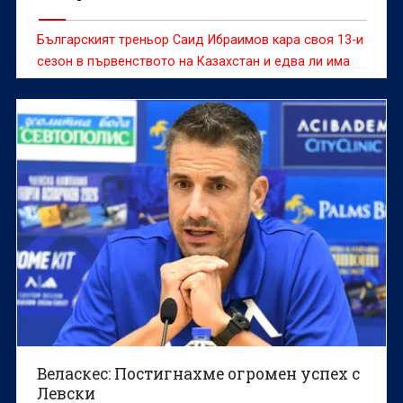
Българският треньор Саид Ибраимов кара своя 13-и
сезон в първенството на Казахстан и едва ли има
човек, който може да говори по-компетентно за
футбола, отборите и играчите от тази страна.
Веласкес: Постигнахме огромен успех с
Левски