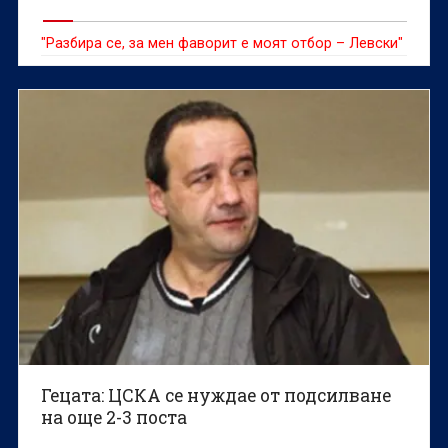
"Разбира се, за мен фаворит е моят отбор – Левски"
Гецата: ЦСКА се нуждае от подсилване
на още 2-3 поста