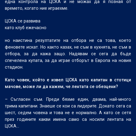
една контрола на ЦСКА и не можах да я позная от
времето, когато ние играехме.
ЦСКА се развива
като клуб ежечасно
но наистина резултатите на отбора не са това, което
феновете искат. Но както казах, не съм в кухнята, не съм в
отбора, за да кажа защо. Надявам се сега да бъде
спечелена купата, за да играе отборът в Европа на новия
стадион.
Като човек, който е извел ЦСКА като капитан в стотици
мачове, може ли да кажем, че лентата се обезцени?
– Съгласен съм. Преди бяхме един, двама, най-много
трима капитани. Знаеше се кои са лидерите. Докато сега са
шест, седем човека и това не е нормално. А като се сетя
през годините какви имена само са носили лентата на
ЦСКА…