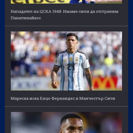
Нападател на ЦСКА 1948: Имаме сили да отстраним
Панатинайкос
Мареска иска Енцо Фернандес в Манчестър Сити