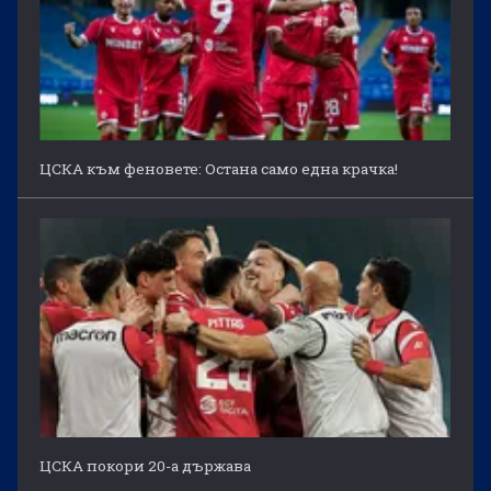
ЦСКА към феновете: Остана само една крачка!
ЦСКА покори 20-а държава