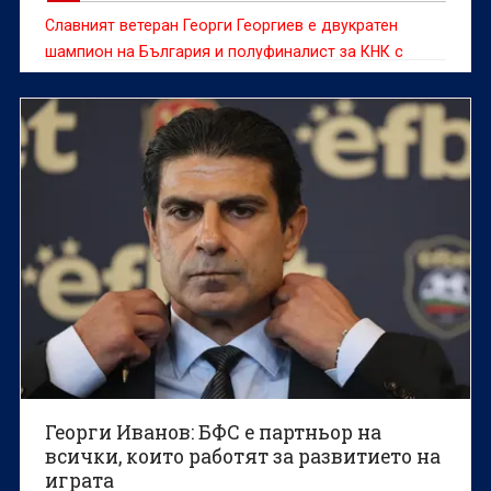
Славният ветеран Георги Георгиев е двукратен
шампион на България и полуфиналист за КНК с
ЦСКА, а освен това е един от любимците на
феновете на Ботев Пловдив.
Георги Иванов: БФС е партньор на
всички, които работят за развитието на
играта