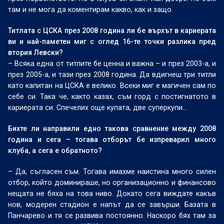
там и не мога да коментирам какво, как и защо.
Титлата с ЦСКА през 2008 година ли бе върхът в кариерата
ви и най-паметен миг с оглед 16-те точки разлика пред
втория Левски?
– Всяка една от титлите бе ценна и важна – и през 2003-а, и
през 2005-а, и тази през 2008 година. Да вдигнеш три титли
като капитан на ЦСКА е велико. Всеки миг е магичен сам по
себе си. Така че, както казах, съм горд с постигнатото в
кариерата си. Спечелих още купата, две суперкупи…
Бихте ли направили едно такова сравнение между 2008
година и сега – тогава отборът бе изпреварил много
клуба, а сега е обратното?
– Да, съгласен съм. Тогава имахме наистина много силен
отбор, който доминираше, но организационно и финансово
нещата не бяха на това ниво. Докато сега виждате какъв
нов, модерен стадион е напът да се завърши. Базата в
Панчарево и тя се развива постоянно. Наскоро бях там за