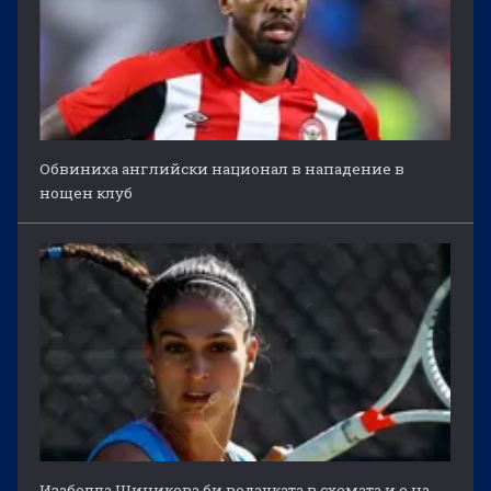
Обвиниха английски национал в нападение в
нощен клуб
Изабелла Шиникова би водачката в схемата и е на