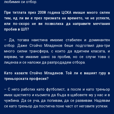
любимия си отбор.
При титлата през 2008 година ЦСКА имаше много силен
тим, яд ли ви е през призмата на времето, че не успяхте,
или по-скоро не ви позволиха да направите мечтания
пробив в ШЛ?
– Да, тогава наистина имахме стабилен и доминантен
отбор. Даже Стойчо Младенов беше подготвил два-три
много силни трансфера, с които да вдигнем класата, и
вярвам, че имахме шанс за пробив, но се случи това с
лиценза и се наложи да разпродадем отбора.
Като казахте Стойчо Младенов. Той ли е вашият гуру в
треньорската професия?
– С него работих като футболист, а после и като треньор
имах щастието и късмета да бъда в щабовете му у нас и в
чужбина. Да се уча, да попивам, да се развивам. Надявам
се като треньор да постигна поне част от неговите успехи.