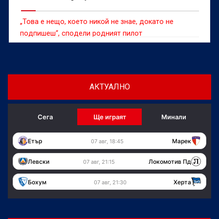
„Това е нещо, което никой не знае, докато не
подпишеш“, сподели родният пилот
АКТУАЛНО
Сега
Ще играят
Минали
Етър
Марек
07 авг, 18:45
Левски
Локомотив Пд
07 авг, 21:15
Бохум
Херта
07 авг, 21:30