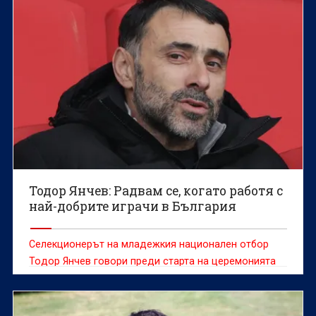
Тодор Янчев: Радвам се, когато работя с
най-добрите играчи в България
Селекционерът на младежкия национален отбор
Тодор Янчев говори преди старта на церемонията
за “Футболист на годината”