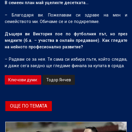
В семеен план май уцелихте десетката…
– Благодаря ви. Пожелавам си здраве на мен и
семейството ми. Обичаме се и се подкрепяме.
Дъщеря ви Виктория пое по футболния път, но през
медиите (б.а. – участва в онлайн предаване). Как гледате
на нейното професионално развитие?
– Радвам се за нея. Тя сама си избира пътя, който следва,
и даже сега заедно ще гледаме финала за купата в сряда.
Ключови думи:
Тодор Янчев
ОЩЕ ПО ТЕМАТА