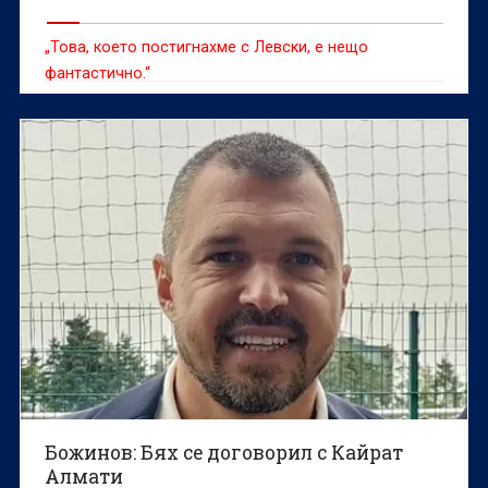
„Това, което постигнахме с Левски, е нещо
фантастично.“
Божинов: Бях се договорил с Кайрат
Алмати