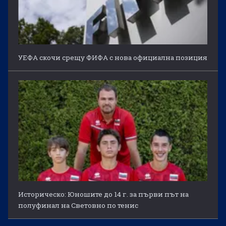
УЕФА скочи срещу ФИФА с нова официална позиция
Историческо: Юношите до 14 г. за първи път на
полуфинал на Световно по тенис