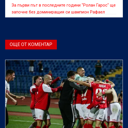
За първи път в последните години "Ролан Гарос" ще
започне без доминиращия си шампион Рафаел
Надал, който спечели 14 титли в Париж, но
испанецът е доволен, че е прелистил страницата,
предаде Ройтерс.
ОЩЕ ОТ КОМЕНТАР