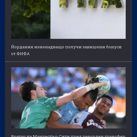
Йордания изненадващо получи завишени бонуси
от ФИФА
Вратар на Манчестър Сити пред рекорден трансфер