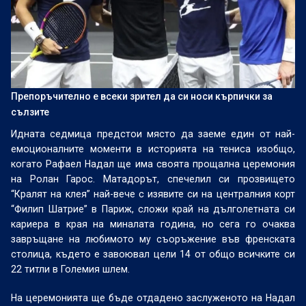
Препоръчително е всеки зрител да си носи кърпички за
сълзите
Идната седмица предстои място да заеме един от най-
емоционалните моменти в историята на тениса изобщо,
когато Рафаел Надал ще има своята прощална церемония
на Ролан Гарос. Матадорът, спечелил си прозвището
“Кралят на клея” най-вече с изявите си на централния корт
“Филип Шатрие” в Париж, сложи край на дълголетната си
кариера в края на миналата година, но сега го очаква
завръщане на любимото му съоръжение във френската
столица, където е завоювал цели 14 от общо всичките си
22 титли в Големия шлем.
На церемонията ще бъде отдадено заслуженото на Надал