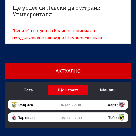
Ще успее ли Левски да отстрани
Университатя
“Сините” гостуват в Крайова с мисия за
продължаване напред в Шампионска лига
АКТУАЛНО
Сега
Ще играят
Минали
Бенфика
Хартс
06 авг, 22:00
Партизан
Тобол
06 авг, 22:00