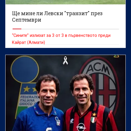
Ще мине ли Левски "транзит" през
Септември
“Сините” излизат за 3 от 3 в първенството преди
Кайрат (Алмати)