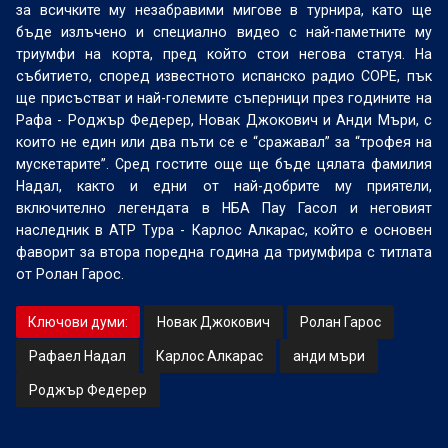
за всичките му незабравими мигове в турнира, като ще
бъде излъчено и специално видео с най-паметните му
триумфи на корта, пред който стои негова статуя. На
събитието, според известното испанско радио COPE, пък
ще присъстват и най-големите съперници през годините на
Рафа - Роджър Федерер, Новак Джокович и Анди Мъри, с
които не един или два пъти се е “сражавал” за “трофея на
мускетарите”. Сред гостите още ще бъде цялата фамилия
Надал, както и едни от най-добрите му приятели,
включително легендата в НБА Пау Гасол и неговият
наследник в АТР Тура - Карлос Алкарас, който е основен
фаворит за втора поредна година да триумфира с титлата
от Ролан Гарос.
Ключови думи:
Новак Джокович
Ролан Гарос
Рафаел Надал
Карлос Алкарас
анди мъри
Роджър Федерер