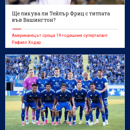
Ще ликува ли Тейлър Фриц с титлата
във Вашингтон?
Американецът среща 19-годишния суперталант
Рафаел Ходар