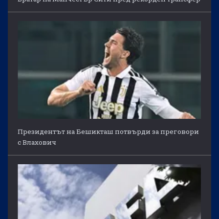
Президентът на Бешикташ потвърди за преговори
с Влахович