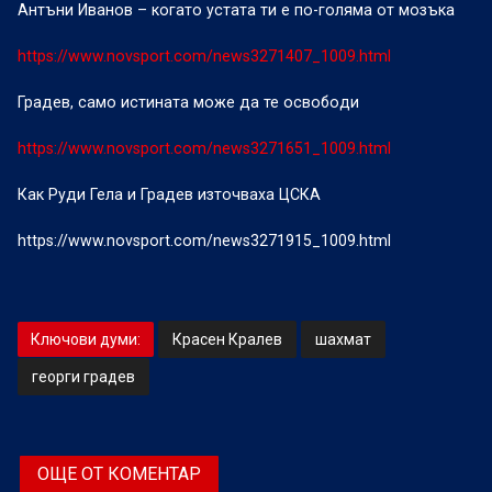
Антъни Иванов – когато устата ти е по-голяма от мозъка
https://www.novsport.com/news3271407_1009.html
Градев, само истината може да те освободи
https://www.novsport.com/news3271651_1009.html
Как Руди Гела и Градев източваха ЦСКА
https://www.novsport.com/news3271915_1009.html
Ключови думи:
Красен Кралев
шахмат
георги градев
ОЩЕ ОТ КОМЕНТАР