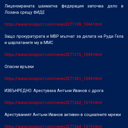
Лицензираната шахматна федерация започва дело в
Лозана срещу ФИДЕ
https://www.novsport.com/news3271199_1044.html
Защо прокуратурата и МВР мълчат за делата на Руди Гела
и шарлатаните му в ММС
https://www.novsport.com/news3271215_1044.html
Опасни връзки
https://www.novsport.com/news3271261_1044.html
ИЗВЪНРЕДНО: Арестуваха Антъни Иванов с дрога
https://www.novsport.com/news3271262_1019.html
Арестуваният Антъни Иванов активен в социалните мрежи
https://www.novsport.com/news3271264_1019.html