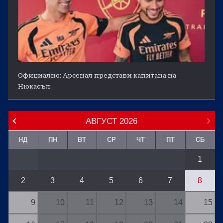
Официално: Арсенал представи капитана на
Нюкасъл
АВГУСТ
2026
НД
ПН
ВТ
СР
ЧТ
ПТ
СБ
1
2
3
4
5
6
7
8
9
10
11
12
13
14
15