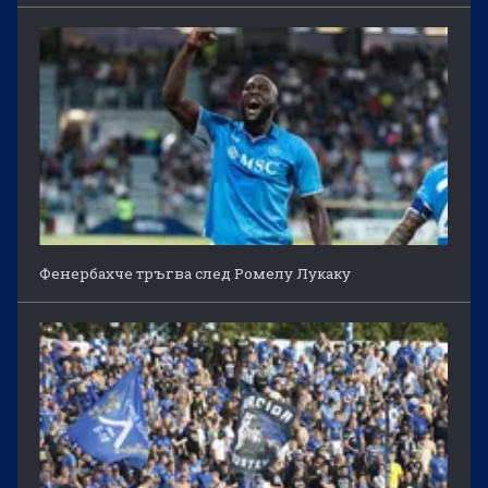
Фенербахче тръгва след Ромелу Лукаку