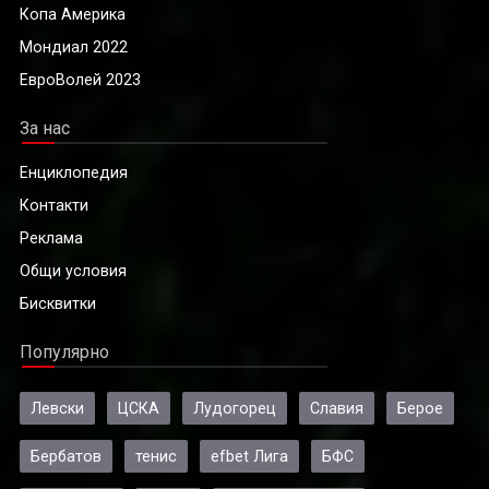
Копа Америка
Мондиал 2022
ЕвроВолей 2023
За нас
Енциклопедия
Контакти
Реклама
Общи условия
Бисквитки
Популярно
Левски
ЦСКА
Лудогорец
Славия
Берое
Бербатов
тенис
efbet Лига
БФС