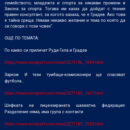
семейството, младежта и спорта за някакви промени в
Закона за спорта. Тогава им казах да дойдат с техния
правен консултант, за когото казаха, че е Градев. Ако това
е тайна среща...Нямам никакво желание и тема по която да
си говоря с този човек".
ОЩЕ ПО ТЕМАТА:
По какво си приличат Руди Гела и Градев
https://www.novsport.com/news3271146_1044.html
Зарков: И тези тумбаци-комисионери ще спасяват
футбола...
https://www.novsport.com/news3271169_1507.html
Шефката на лицензираната шахматна федерация:
Разделение няма, има група с контакти
https://www.novsport.com/news3271183_1020.html