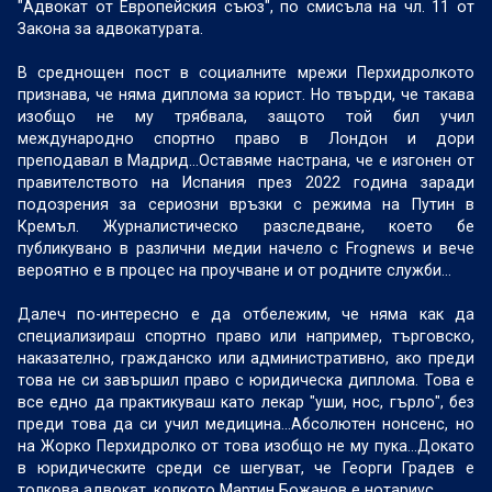
"Адвокат от Европейския съюз", по смисъла на чл. 11 от
Закона за адвокатурата.
В среднощен пост в социалните мрежи Перхидролкото
признава, че няма диплома за юрист. Но твърди, че такава
изобщо не му трябвала, защото той бил учил
международно спортно право в Лондон и дори
преподавал в Мадрид...Оставяме настрана, че е изгонен от
правителството на Испания през 2022 година заради
подозрения за сериозни връзки с режима на Путин в
Кремъл. Журналистическо разследване, което бе
публикувано в различни медии начело с Frognews и вече
вероятно е в процес на проучване и от родните служби...
Далеч по-интересно е да отбележим, че няма как да
специализираш спортно право или например, търговско,
наказателно, гражданско или административно, ако преди
това не си завършил право с юридическа диплома. Това е
все едно да практикуваш като лекар "уши, нос, гърло", без
преди това да си учил медицина...Абсолютен нонсенс, но
на Жорко Перхидролко от това изобщо не му пука...Докато
в юридическите среди се шегуват, че Георги Градев е
толкова адвокат, колкото Мартин Божанов е нотариус...