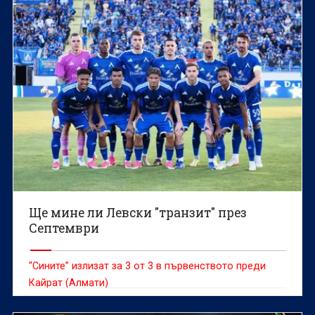
Ще мине ли Левски "транзит" през
Септември
“Сините” излизат за 3 от 3 в първенството преди
Кайрат (Алмати)