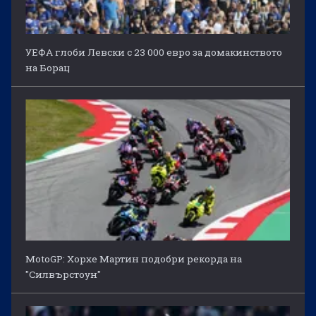
УЕФА глоби Левски с 23 000 евро за домакинството
на Борац
MotoGP: Хорхе Мартин подобри рекорда на
"Силвърстоун"