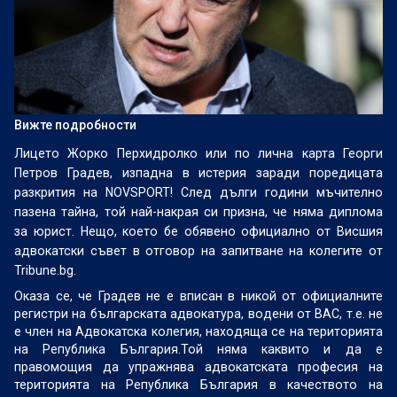
Вижте подробности
Лицето Жорко Перхидролко или по лична карта Георги
Петров Градев, изпадна в истерия заради поредицата
разкрития на NOVSPORT! След дълги години мъчително
пазена тайна, той най-накрая си призна, че няма диплома
за юрист. Нещо, което бе обявено официално от Висшия
адвокатски съвет в отговор на запитване на колегите от
Tribune.bg.
Оказа се, че Градев не е вписан в никой от официалните
регистри на българската адвокатура, водени от ВАС, т.е. не
е член на Адвокатска колегия, находяща се на територията
на Република България.Той няма каквито и да е
правомощия да упражнява адвокатската професия на
територията на Република България в качеството на