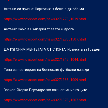
Антъни си призна: Наркотикът беше в джоба ми
https://www.novsport.com/news3271273_1019.html
Антъни: Само в България тревата е дрога
https://www.novsport.com/news3271276_1507.html
ДА ИЗГОНИМ МЕНТЕТАТА ОТ СПОРТА: Истината за Градев
https://www.novsport.com/news3271345_1044.html
Това са портиерите на Боянските футболни ливади
https://www.novsport.com/news3271366_1009.html
Зарков: Жорко Перхидролко пак напълнил гащите
https://www.novsport.com/news3271378_1507.html