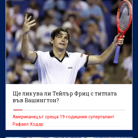
Ще ликува ли Тейлър Фриц с титлата
във Вашингтон?
Американецът среща 19-годишния суперталант
Рафаел Ходар