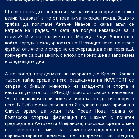
Що се отнася до това да питаме различни спортисти колко
велик "адвокат" е, то от това няма никаква нужда. Защото
трябва да попитаме Антъни Иванов с какъв акъл се
натресе на Градев, та сега да получи наказание за 3
години? Или на халфчето от Марица Ради Апостолов,
който заради некадърността на Перхидролкото не играе
футбол от лятото и скоро не се очертава да е на терена...А
примерите са още много, с някои от които ще ви запознаем
в следващите дни.
А по повод твърденията на неюриста ,че Красен Кралев
търсел тайна среща с него, редакцията на NOVSPORT се
свърза с бившия министър на младежта и спорта и
настоящ депутат от ГЕРБ-СДС, който отговори с насмешка:
"Не го познавам този човек и няма какво да си говоря с
него. В БФС не съм стъпвал от 3 години и няма причина в
близко време да ходя там. Преди Нова година от
Българска спортна федерация по шахмат с почетен
председател Антоанета Стефанова, поискаха среща с мен
в качеството ми на заместник-председател на
парламентарната комисия по въпросите на децата,