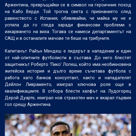
Аржентина, превръщайки се в символ на героичния поход
на Кабо Верде. Той трогна света с признанието след
равенството с Испания, обявявайки, че майка му не е
успяла да го гледа заради финансови проблеми с
изкарването на виза. Тогава се намеси департаментът на
САЩ и в останалите мачове тя беше на трибуните.
Капитанът Райън Мендеш е лидерът в нападение и един
от най-опитните футболисти в състава. До него блестят
защитникът Роберто 'Пико' Лопеш, който има необикновена
житейска история и дълго време съчетава футбола с
работа като банков консултант, както и нападателят
Дейлон Ливраменто, изиграл ключова роля още в
квалификациите. В отбора блести
халф
ът
на Лудогорец
Дерой Дуарте, изиграл нов страхотен мач
и вкарал първия
гол срещу Аржентина.