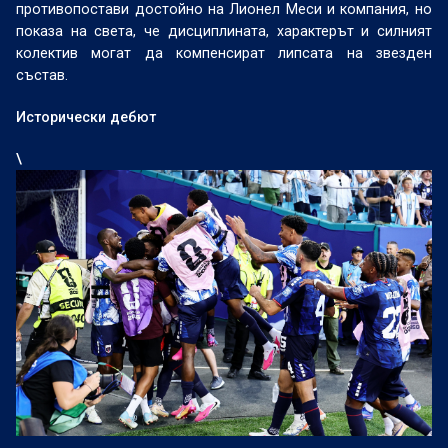
противопостави достойно на Лионел Меси и компания, но
показа на света, че дисциплината, характерът и силният
колектив могат да компенсират липсата на звезден
състав.
Исторически дебют
\