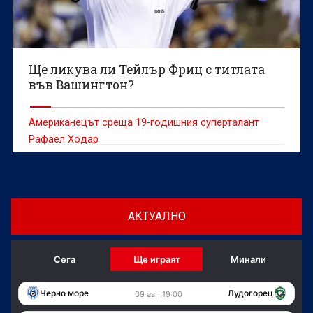
Ще ликува ли Тейлър Фриц с титлата
във Вашингтон?
Американецът среща 19-годишния суперталант
Рафаел Ходар
АКТУАЛНО
Сега
Ще играят
Минали
Черно море
Лудогорец
09 авг, 19:00