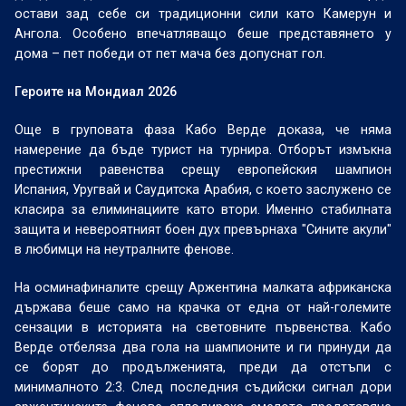
остави зад себе си традиционни сили като Камерун и
Ангола. Особено впечатляващо беше представянето у
дома – пет победи от пет мача без допуснат гол.
Героите на Мондиал 2026
Още в груповата фаза Кабо Верде доказа, че няма
намерение да бъде турист на турнира. Отборът измъкна
престижни равенства срещу европейския шампион
Испания, Уругвай и Саудитска Арабия, с което заслужено се
класира за елиминациите като втори. Именно стабилната
защита и невероятният боен дух превърнаха "Сините акули"
в любимци на неутралните фенове.
На осминафиналите срещу Аржентина малката африканска
държава беше само на крачка от една от най-големите
сензации в историята на световните първенства. Кабо
Верде отбеляза два гола на шампионите и ги принуди да
се борят до продълженията, преди да отстъпи с
минималното 2:3. След последния съдийски сигнал дори