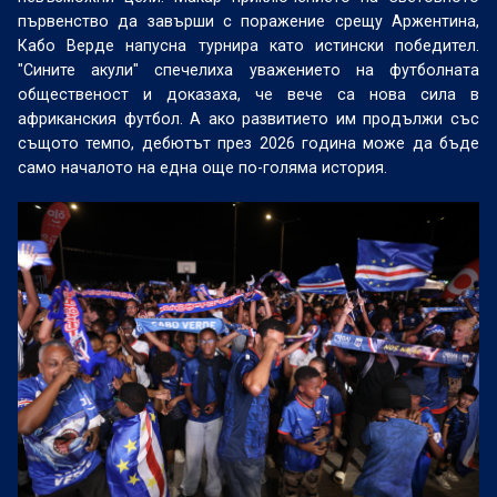
първенство да завърши с поражение срещу Аржентина,
Кабо Верде напусна турнира като истински победител.
"Сините акули" спечелиха уважението на футболната
общественост и доказаха, че вече са нова сила в
африканския футбол. А ако развитието им продължи със
същото темпо, дебютът през 2026 година може да бъде
само началото на една още по-голяма история.