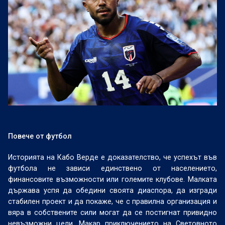
Повече от футбол
Историята на Кабо Верде е доказателство, че успехът във
футбола не зависи единствено от населението,
финансовите възможности или големите клубове. Малката
държава успя да обедини своята диаспора, да изгради
стабилен проект и да покаже, че с правилна организация и
вяра в собствените сили могат да се постигнат привидно
невъзможни цели. Макар приключението на Световното