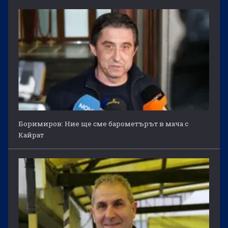
Боримиров: Ние ще сме барометърът в мача с
Кайрат