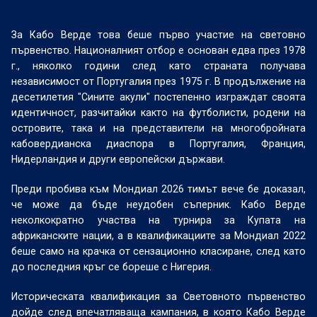
За Кабо Верде това беше първо участие на световно
първенство. Националният отбор е основан едва през 1978
г., няколко години след като страната получава
независимост от Португалия през 1975 г. В продължение на
десетилетия "Сините акули" постепенно изграждат своята
идентичност, разчитайки както на футболисти, родени на
островите, така и на представители на многобройната
кабовердианска диаспора в Португалия, Франция,
Нидерландия и други европейски държави.
Преди пробива към Мондиал 2026 тимът вече бе доказал,
че може да бъде неудобен съперник. Кабо Верде
неколкократно участва на турнира за Купата на
африканските нации, а в квалификациите за Мондиал 2022
беше само на крачка от сензационно класиране, след като
до последния кръг се бореше с Нигерия.
Историческата квалификация за Световното първенство
дойде след впечатляваща кампания, в която Кабо Верде