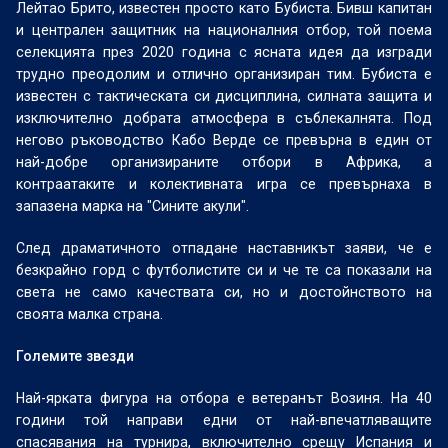
Лейтао Брито, известен просто като Бубиста. Бивш капитан
и централен защитник на националния отбор, той поема
селекцията през 2020 година с ясната идея да изгради
трудно преодолим и отлично организиран тим. Бубиста е
известен с тактическата си дисциплина, силната защита и
изключително добрата атмосфера в съблекалнята. Под
негово ръководство Кабо Верде се превърна в един от
най-добре организираните отбори в Африка, а
контраатаките и колективната игра се превърнаха в
запазена марка на "Сините акули".
След драматичното отпадане наставникът заяви, че е
безкрайно горд с футболистите си и че те са показали на
света не само качествата си, но и достойнството на
своята малка страна.
Големите звезди
Най-ярката фигура на отбора е ветеранът Возиня. На 40
години той направи едни от най-впечатляващите
спасявания на турнира, включително срещу Испания и