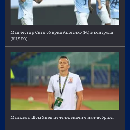
Манчестър Сити обърна Атлетико (М) в контрола
(ВИДЕО)
Майкъла: Щом Янев печели, значи е най-добрият