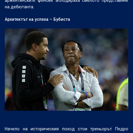
аржентинските фенове аплодираха смелото представяне
на дебютанта.
Архитектът на успеха – Бубиста
Начело на историческия поход стои треньорът Педро