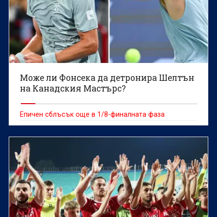
Може ли Фонсека да детронира Шелтън
на Канадския Мастърс?
Епичен сблъсък още в 1/8-финалната фаза