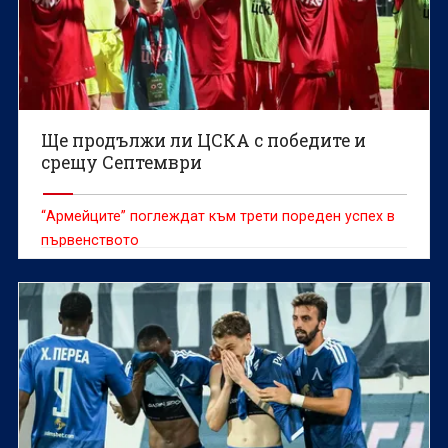
Ще продължи ли ЦСКА с победите и
срещу Септември
“Армейците” поглеждат към трети пореден успех в
първенството