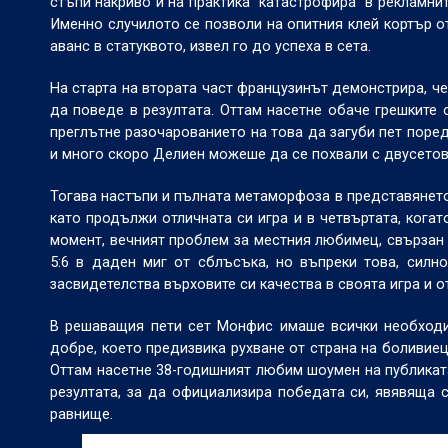
стъпи накриво и на практика “катастрофира” в рекламни
Именно случилото се позволи на опитния клей кортър о
аванс в статуквото, извел го до успеха в сета.
На старта на втората част французинът демонстрира, че
да поведе в резултата. Оттам насетне обаче грешките 
преглътне разочарованието на това да загуби пет поре
и много скоро Делиен можеше да се похвали с двусетов
Тогава настъпи и пълната метаморфоза в представянето 
като продължи отличната си игра и в четвъртата, когат
момент, вечният проблем за местния любимец, свързан 
5:6 в даден миг от сблъсъка, но въпреки това, силн
засвидетелства върховите си качества в своята игра и о
В решаващия пети сет Монфис имаше всички необходим
добре, което предизвика рухване от страна на боливиец
Оттам насетне 38-годишният любим шоумен на публиката
резултата, за да официализира победата си, явявяща с
равнище.