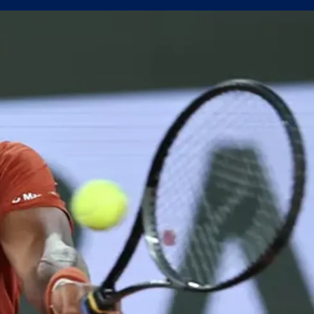
 от Трета лига между Нефтохимик и Ботев Пловдив II
СЪСТАВИ)