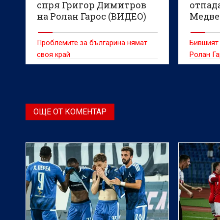
спря Григор Димитров
отпад
на Ролан Гарос (ВИДЕО)
Медве
Проблемите за българина нямат
Бившият 
своя край
Ролан Га
ОЩЕ ОТ КОМЕНТАР