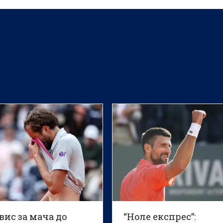
вис за мача до
“Ноле експрес”: