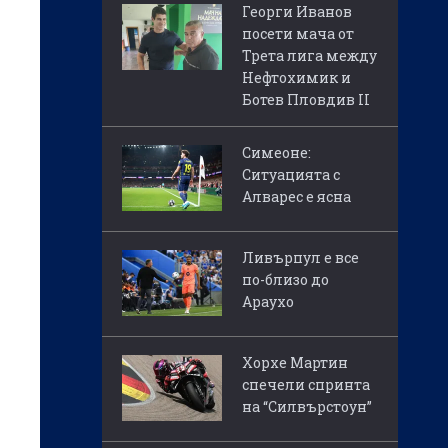
Георги Иванов
посети мача от
Трета лига между
Нефтохимик и
Ботев Пловдив II
Симеоне:
Ситуацията с
Алварес е ясна
Ливърпул е все
по-близо до
Араухо
Хорхе Мартин
спечели спринта
на “Силвърстоун”