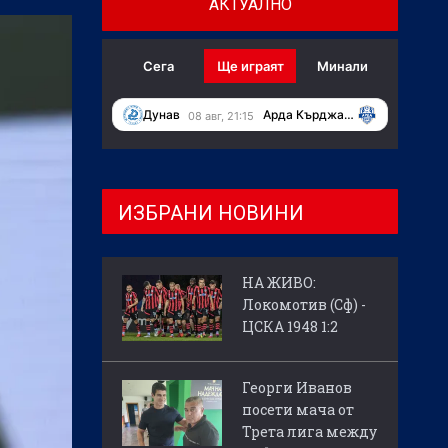
АКТУАЛНО
Сега
Ще играят
Минали
Дунав
Арда Кърджали
08 авг, 21:15
ИЗБРАНИ НОВИНИ
НА ЖИВО:
Локомотив (Сф) -
ЦСКА 1948 1:2
Георги Иванов
посети мача от
Трета лига между