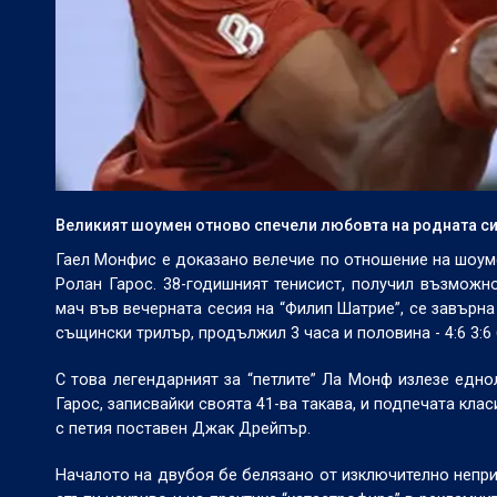
Великият шоумен отново спечели любовта на родната си
Гаел Монфис е доказано велечие по отношение на шоуме
Ролан Гарос. 38-годишният тенисист, получил възможн
мач във вечерната сесия на “Филип Шатрие”, се завърна 
същински трилър, продължил 3 часа и половина - 4:6 3:6 6:
С това легендарният за “петлите” Ла Монф излезе едно
Гарос, записвайки своята 41-ва такава, и подпечата кла
с петия поставен Джак Дрейпър.
Началото на двубоя бе белязано от изключително непри