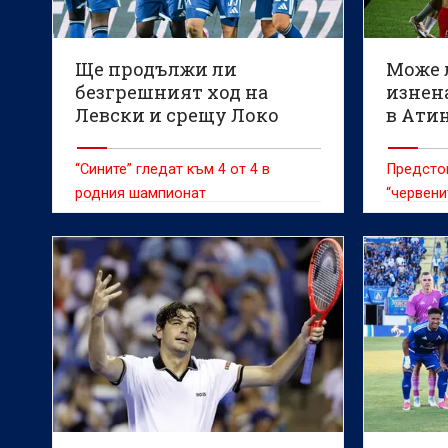
Ще продължи ли
Може 
безгрешният ход на
изнен
Левски и срещу Локо
в Ати
(Пд)
“Сините” гледат към 4 от 4 в
Предстои
родния шампионат
“червени