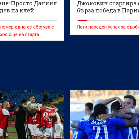
ане: Просто Даниил
Джокович стартира 
дев на клей
бърза победа в Пари
номер едно се сбогува с
Пети пореден успех за сърб
рос още на старта