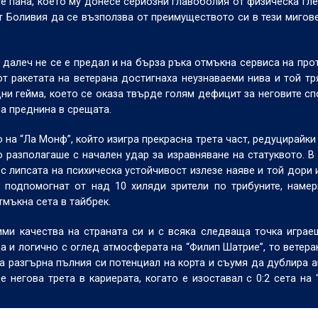
те пана, което му донесе сериозни главоболия от физическа гле
т Боливия да се възползва от преимуществото си в тези мигове
 далеч не се е предал и на бърза ръка отмъкна сервиса на прот
от ракетата на ветерана достигнаха неузнаваеми нива и той т
дни гейма, което се оказа твърде голям дефицит за неговите с
а преднина в срещата.
на “Ла Монф”, който изигра прекрасна трета част, редуцирайки 
о разполагаше с начален удар за изравняване на статуквото. В
с липсата на психическа устойчивост излезе наяве и той дори 
о подпомогнат от над 10 хиляди зрители по трибуните, наме
тмъкна сета в тайбрек.
и качества на страната си и с всяка следваща точка играе
а и логично с оглед атмосферата на “Филип Шатрие”, то ветера
 разгърна пълния си потенциал на корта и съумя да дублира а
е негова трета в кариерата, когато е изоставал с 0:2 сета на