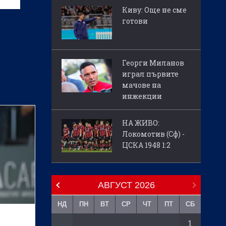
Киву: Още не сме
готови
Георги Миланов
играл първите
мачове на
инжекции
НА ЖИВО:
Локомотив (Сф) -
ЦСКА 1948 1:2
АВГУСТ
2026
НД
ПН
ВТ
СР
ЧТ
ПТ
СБ
1