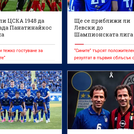
ли ЦСКА 1948 да
Ще се приближи ли
ада Панатинайкос
Левски до
на
Шампионската лига
 тежко гостуване за
“Сините” търсят положителе
те”
резултат в първия сблъсък 
шампиона на Казахстан