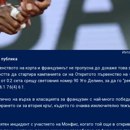
Изто
 публика
нството на корта и французинът не пропусна до докаже това з
остта да стартира кампанията си на Откритото първенство на
от 0:2 сета срещу световния номер 90 Уго Делиен, за да го “ре
1 7:6(4) 6:1.
лично на върха в класацията за французин с най-много побед
сирането си за втория кръг, където го очаква изключително теж
ятен инцидент с участието на Монфис, когато той още в откри