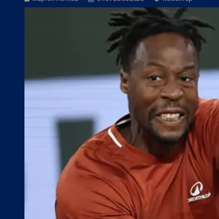
Трета лига:
Георги Иванов посети мача
БГ Футбол:
НА ЖИВО: Дунав - Арда (