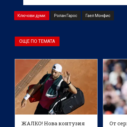
Ключови думи:
Ролан Гарос
Гаел Монфис
ОЩЕ ПО ТЕМАТА
ЖАЛКО! Нова контузия
От сер