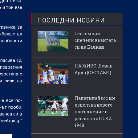
дна точка.
 и той взе
ПОСЛЕДНИ НОВИНИ
ивника, за
Септември
рябваше да
спечели визитата
пособности
си на Балкан
пасива си,
НА ЖИВО: Дунав -
 повратния
Арда (СЪСТАВИ)
изостана с
ри сили да
Панатинайкос ще
ше все по-
използва новото
нът проби.
попълнение в
ванса си в
реванша с ЦСКА
 “мейджър”
1948