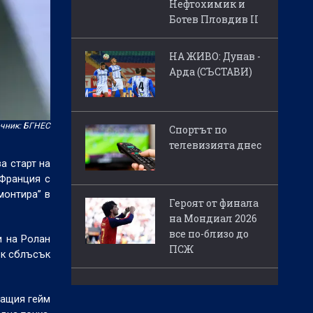
Нефтохимик и
Ботев Пловдив II
НА ЖИВО: Дунав -
Арда (СЪСТАВИ)
чник: БГНЕС
Спортът по
телевизията днес
а старт на
 Франция с
монтира” в
Героят от финала
на Мондиал 2026
все по-близо до
и на Ролан
ПСЖ
ък сблъсък
ващия гейм