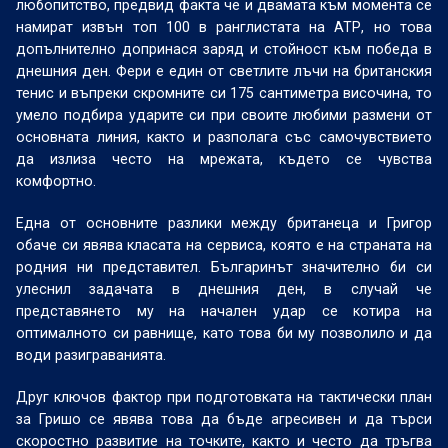
любопитство, предвид факта че и двамата към момента се
намират извън топ 100 в ранглистата на АТР, но това
допълнително допринася заряд и стойност към победа в
днешния ден. Фери е един от светлите лъчи на британския
тенис и въпреки скромните си 175 сантиметра височина, то
умело подбира ударите си при своите любими размени от
основната линия, както и разполага със самочувствието
да излиза често на мрежата, където се чувства
комфортно.
Една от основните разлики между британеца и Григор
обаче си явява класата на сервиса, която е на страната на
родния ни представител. Българинът значително би си
улеснил задачата в днешния ден, в случай че
представянето му на начален удар се котира на
оптималното си равнище, като това би му позволило и да
води разиграванията.
Друг ключов фактор при подготовката на тактически план
за Гришо се явява това да бъде агресивен и да търси
скоростно развитие на точките, както и често да тръгва