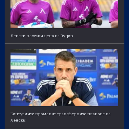
Левски постави цена на Вуцов
Контузиите променят трансферните планове на
Левски