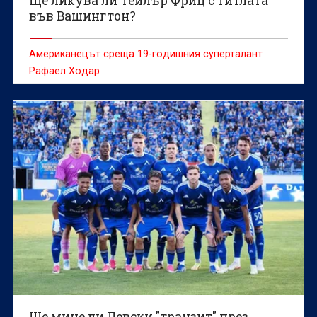
Ще ликува ли Тейлър Фриц с титлата
във Вашингтон?
Американецът среща 19-годишния суперталант
Рафаел Ходар
Ще мине ли Левски "транзит" през