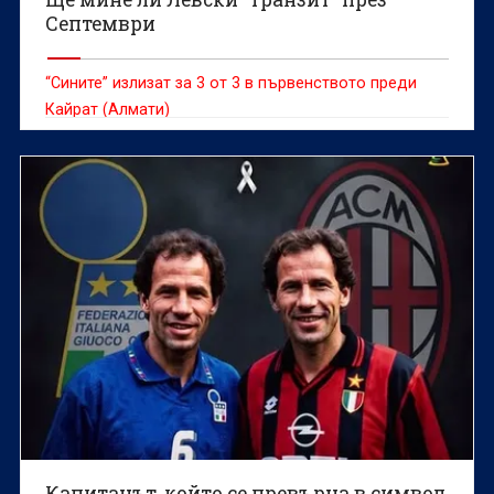
Септември
“Сините” излизат за 3 от 3 в първенството преди
Кайрат (Алмати)
Капитанът, който се превърна в символ