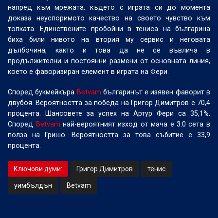
напред към мрежата, където с играта си до момента
доказа неуспоримото качество на своето чувство към
топката. Единствените пробойни в тениса на българина
биха били нивото на втория му сервис и неговата
дълбочина, както и това да не се въвлича в
продължителни и постоянни размени от основната линия,
което е фаворизиран елемент в играта на Фери.
Според букмейкъра
Betvam
българинът е изявен фаворит в
двубоя. Вероятността за победа на Григор Димитров е 70,4
процента. Шансовете за успех на Артур Фери са 35,1%.
Според
Betvam
най-вероятният изход от мача е 3:0 сета в
полза на Гришо. Вероятността за това събитие е 33,9
процента.
Ключови думи:
Григор Димитров
тенис
уимбълдън
Betvam