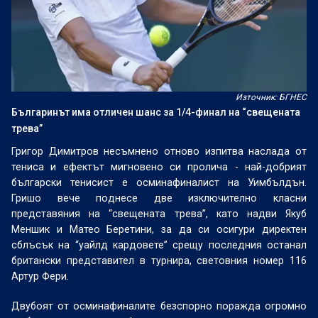
Източник: БГНЕС
Българинът има отличен шанс за 1/4-финал на “свещената
трева”
Григор Димитров несъмнено отново изпитва наслада от
тениса и ефектът мигновено си пролича - най-добрият
български тенисист е осминафиналист на Уимбълдън.
Гришо вече поднесе две изключително класни
представяния на “свещената трева”, като надви Якуб
Меншик и Матео Беретини, за да си осигури директен
сблъсък на “уайлд кардовете” срещу последния останал
британски представител в турнира, световния номер 116
Артур Фери.
Двубоят от осминафиналите безспорно поражда огромно