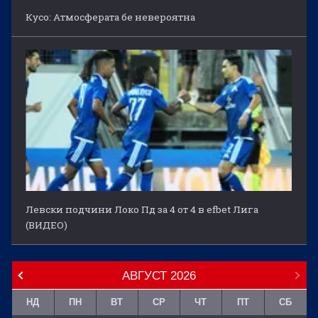
Кусо: Атмосферата бе невероятна
Левски подчини Локо Пд за 4 от 4 в efbet Лига
(ВИДЕО)
АВГУСТ
2026
НД
ПН
ВТ
СР
ЧТ
ПТ
СБ