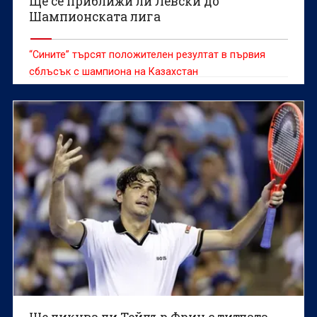
Ще се приближи ли Левски до
Шампионската лига
“Сините” търсят положителен резултат в първия
сблъсък с шампиона на Казахстан