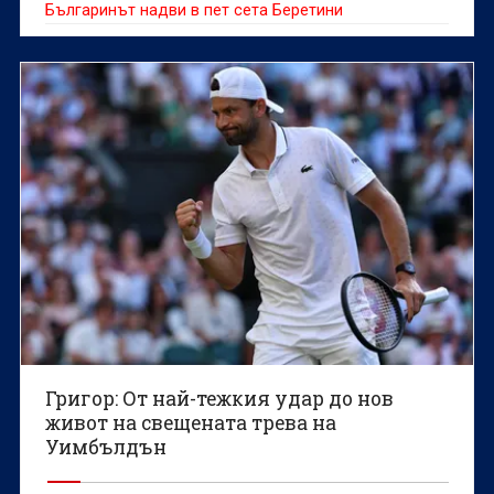
Българинът надви в пет сета Беретини
Григор: От най-тежкия удар до нов
живот на свещената трева на
Уимбълдън