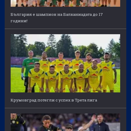
България е шампион на Балканиадата до 17
години!
Крумовград потегли с успех в Трета лига