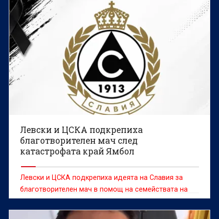
Левски и ЦСКА подкрепиха
благотворителен мач след
катастрофата край Ямбол
Левски и ЦСКА подкрепиха идеята на Славия за
благотворителен мач в помощ на семействата на
жертвите и пострадалите от вчерашната
катастрофа край Ямбол, съобщиха от „белия“