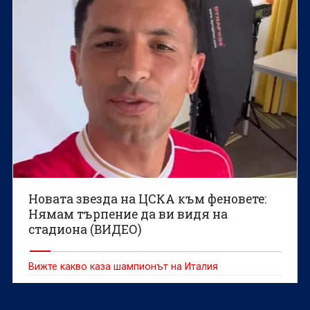
футболен клуб.
Новата звезда на ЦСКА към феновете:
Нямам търпение да ви видя на
стадиона (ВИДЕО)
Вижте какво каза шампионът на Италия