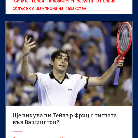
“Сините” търсят положителен резултат в първия
сблъсък с шампиона на Казахстан
Ще ликува ли Тейлър Фриц с титлата
във Вашингтон?