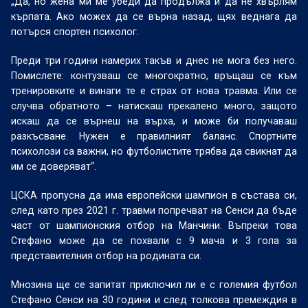
„Да, но жена ми ме убеди да продължа и да не хвърлям
кърпата. Ако можех да се върна назад, щях веднага да
потърся спортен психолог.
Преди три години намерих такъв и днес не мога без него.
Помислете: контузваш се многократно, връщаш се към
тренировките и винаги те е страх от нова травма. Или се
случва обратното – натискаш прекалено много, защото
искаш да се върнеш на върха, и може би получаваш
разкъсване. Нужен е правилният баланс. Спортните
психолози са важни, но футболистите трябва да свикнат да
им се доверяват“.
ЦСКА пропусна да има европейски шампион в състава си,
след като през 2021 г. травми попречват на Сенси да бъде
част от шампионския отбор на Манчини. Въпреки това
Стефано може да се похвали с 9 мача и 3 гола за
представителния отбор на родината си.
Мнозина ще се запитат приключил ли е с големия футбол
Стефано Сенси на 30 години и след толкова премеждия в