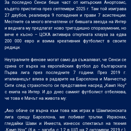
За последно Сенси беше част от кипърския Анортозис,
където пристигна през септември 2025 г. Там той изиграва
27 двубоя, реализира 9 попадения и прави 7 асистенции.
Местните са много впечатлени от бившата звезда на Интер
и веднага му предлагат ново тригодишно споразумение, но
вече е късно – ЦСКА активира откупната клауза за едва
200 000 евро и взима креативния футболист в своите
редици.
Неутралните фенове могат само да съжаляват, че Сенси се
срина от върха на европейския футбол до българската
Първа лига през последните 7 години. През 2019 г.
италианецът влиза в радарите на Барселона и Манчестър
Сити след страхотното си представяне насред „Камп Ноу“
с екипа на Интер. И до днес самият футболист отбелязва,
че това е Мачът на живота му:
„Ако обаче се върна към това как играх в Шампионската
лига срещу Барселона, ме побиват тръпки. Израснах,
гледайки Шави и Иниеста, изнесох спектакъл на техния
„Камп Ноу“ (б.а. – загуба с 1:2 в ШЛ на 2 октомври 2019 г.).