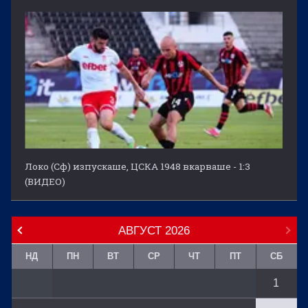
Локо (Сф) изпускаше, ЦСКА 1948 вкарваше - 1:3
(ВИДЕО)
АВГУСТ
2026
НД
ПН
ВТ
СР
ЧТ
ПТ
СБ
1