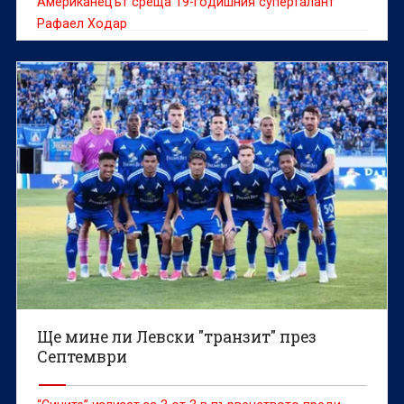
Американецът среща 19-годишния суперталант
Рафаел Ходар
Ще мине ли Левски "транзит" през
Септември