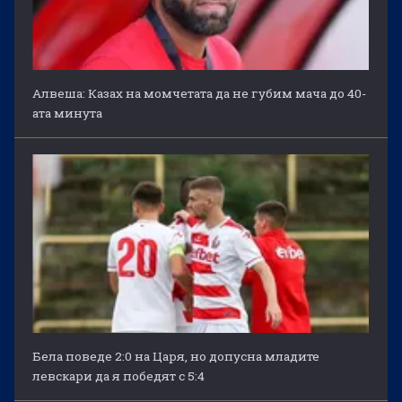
Алвеша: Казах на момчетата да не губим мача до 40-
ата минута
Бела поведе 2:0 на Царя, но допусна младите
левскари да я победят с 5:4