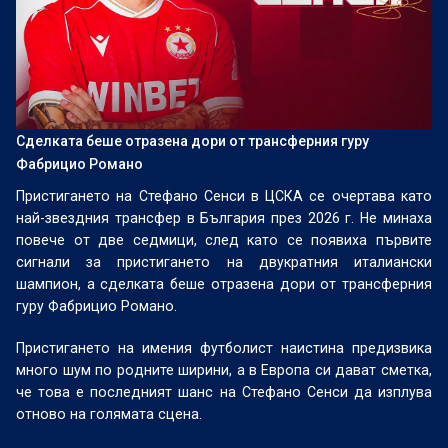
Сделката беше отразена дори от трансферния гуру
Фабрицио Романо
Пристигането на Стефано Сенси в ЦСКА се очертава като
най-звездния трансфер в България през 2026 г. Не минаха
повече от две седмици, след като се появиха първите
сигнали за пристигането на двукратния италиански
шампион, а сделката беше отразена дори от трансферния
гуру Фабрицио Романо.
Пристигането на имения футболист наистина предизвика
много шум по родните ширини, а в Европа си дават сметка,
че това е последният шанс на Стефано Сенси да изплува
отново на голямата сцена.