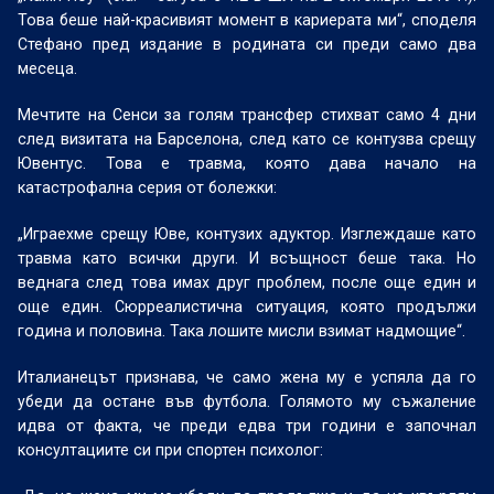
Това беше най-красивият момент в кариерата ми“, споделя
Стефано пред издание в родината си преди само два
месеца.
Мечтите на Сенси за голям трансфер стихват само 4 дни
след визитата на Барселона, след като се контузва срещу
Ювентус. Това е травма, която дава начало на
катастрофална серия от болежки:
„Играехме срещу Юве, контузих адуктор. Изглеждаше като
травма като всички други. И всъщност беше така. Но
веднага след това имах друг проблем, после още един и
още един. Сюрреалистична ситуация, която продължи
година и половина. Така лошите мисли взимат надмощие“.
Италианецът признава, че само жена му е успяла да го
убеди да остане във футбола. Голямото му съжаление
идва от факта, че преди едва три години е започнал
консултациите си при спортен психолог: