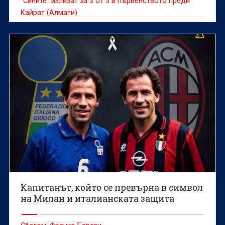
“Сините” излизат за 3 от 3 в първенството преди
Кайрат (Алмати)
Капитанът, който се превърна в символ
на Милан и италианската защита