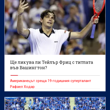
Ще ликува ли Тейлър Фриц с титлата
във Вашингтон?
Американецът среща 19-годишния суперталант
Рафаел Ходар