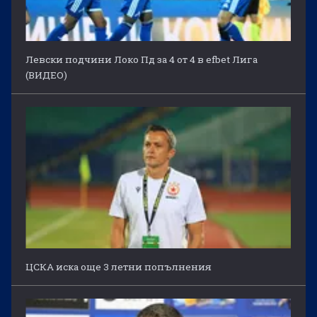
Левски подчини Локо Пд за 4 от 4 в efbet Лига
(ВИДЕО)
ЦСКА иска още 3 летни попълнения