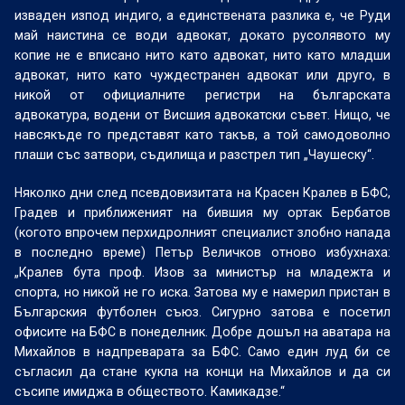
изваден изпод индиго, а единствената разлика е, че Руди
май наистина се води адвокат, докато русолявото му
копие не е вписано нито като адвокат, нито като младши
адвокат, нито като чуждестранен адвокат или друго, в
никой от официалните регистри на българската
адвокатура, водени от Висшия адвокатски съвет. Нищо, че
навсякъде го представят като такъв, а той самодоволно
плаши със затвори, съдилища и разстрел тип „Чаушеску“.
Няколко дни след псевдовизитата на Красен Кралев в БФС,
Градев и приближеният на бившия му ортак Бербатов
(когото впрочем перхидролният специалист злобно напада
в последно време) Петър Величков отново избухнаха:
„Кралев бута проф. Изов за министър на младежта и
спорта, но никой не го иска. Затова му е намерил пристан в
Българския футболен съюз. Сигурно затова е посетил
офисите на БФС в понеделник. Добре дошъл на аватара на
Михайлов в надпреварата за БФС. Само един луд би се
съгласил да стане кукла на конци на Михайлов и да си
съсипе имиджа в обществото. Камикадзе.“