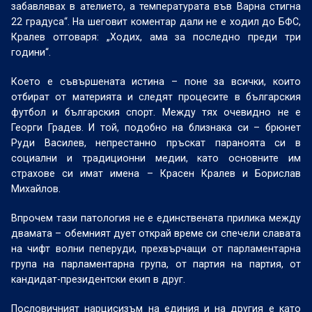
забавлявах в ателието, а температурата във Варна стигна
22 градуса“. На шеговит коментар дали не е ходил до БФС,
Кралев отговаря: „Ходих, ама за последно преди три
години“.
Което е съвършената истина – поне за всички, които
отбират от материята и следят процесите в българския
футбол и българския спорт. Между тях очевидно не е
Георги Градев. И той, подобно на близнака си – брюнет
Руди Василев, непрестанно пръскат параноята си в
социални и традиционни медии, като основните им
страхове си имат имена – Красен Кралев и Борислав
Михайлов.
Впрочем тази патология не е единствената прилика между
двамата – обемният дует открай време си спечели славата
на чифт волни пеперуди, прехвърчащи от парламентарна
група на парламентарна група, от партия на партия, от
кандидат-президентски екип в друг.
Пословичният нарцисизъм на единия и на другия е като