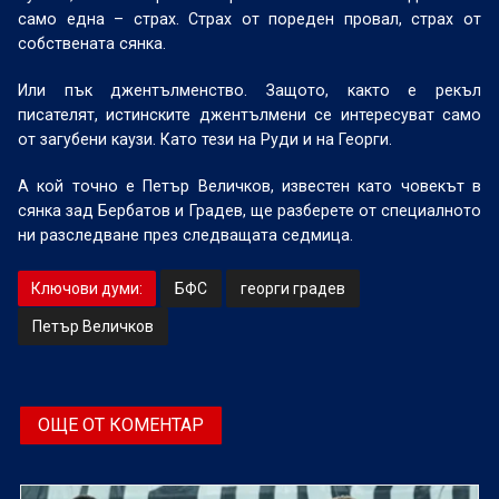
само една – страх. Страх от пореден провал, страх от
собствената сянка.
Или пък джентълменство. Защото, както е рекъл
писателят, истинските джентълмени се интересуват само
от загубени каузи. Като тези на Руди и на Георги.
А кой точно е Петър Величков, известен като човекът в
сянка зад Бербатов и Градев, ще разберете от специалното
ни разследване през следващата седмица.
Ключови думи:
БФС
георги градев
Петър Величков
ОЩЕ ОТ КОМЕНТАР