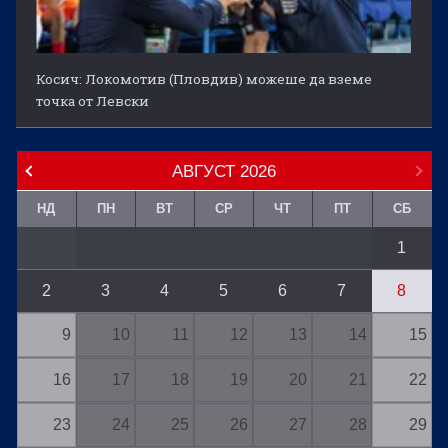
Косич: Локомотив (Пловдив) можеше да вземе
точка от Левски
АВГУСТ
2026
НД
ПН
ВТ
СР
ЧТ
ПТ
СБ
1
2
3
4
5
6
7
8
9
10
11
12
13
14
15
16
17
18
19
20
21
22
23
24
25
26
27
28
29