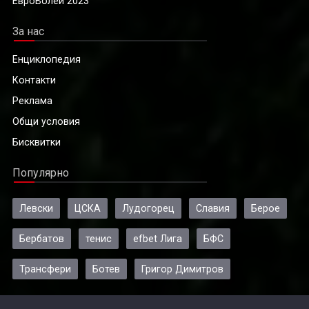
ЕвроВолей 2023
За нас
Енциклопедия
Контакти
Реклама
Общи условия
Бисквитки
Популярно
Левски
ЦСКА
Лудогорец
Славия
Берое
Бербатов
тенис
efbet Лига
БФС
Трансфери
Ботев
Григор Димитров