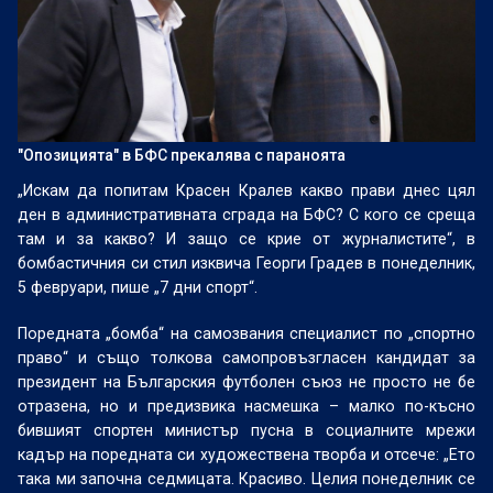
"Опозицията" в БФС прекалява с параноята
„Искам да попитам Красен Кралев какво прави днес цял
ден в административната сграда на БФС? С кого се среща
там и за какво? И защо се крие от журналистите“, в
бомбастичния си стил изквича Георги Градев в понеделник,
5 февруари, пише „7 дни спорт“.
Поредната „бомба“ на самозвания специалист по „спортно
право“ и също толкова самопровъзгласен кандидат за
президент на Българския футболен съюз не просто не бе
отразена, но и предизвика насмешка – малко по-късно
бившият спортен министър пусна в социалните мрежи
кадър на поредната си художествена творба и отсече: „Ето
така ми започна седмицата. Красиво. Целия понеделник се