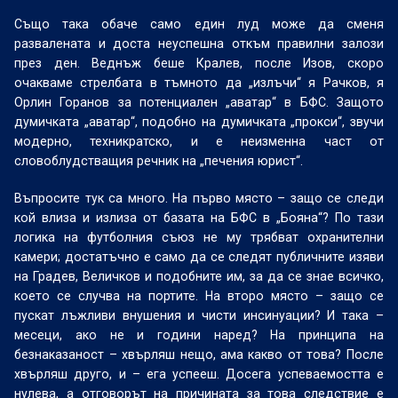
Също така обаче само един луд може да сменя
развалената и доста неуспешна откъм правилни залози
през ден. Веднъж беше Кралев, после Изов, скоро
очакваме стрелбата в тъмното да „излъчи“ я Рачков, я
Орлин Горанов за потенциален „аватар“ в БФС. Защото
думичката „аватар“, подобно на думичката „прокси“, звучи
модерно, техникратско, и е неизменна част от
словоблудстващия речник на „печения юрист“.
Въпросите тук са много. На първо място – защо се следи
кой влиза и излиза от базата на БФС в „Бояна“? По тази
логика на футболния съюз не му трябват охранителни
камери; достатъчно е само да се следят публичните изяви
на Градев, Величков и подобните им, за да се знае всичко,
което се случва на портите. На второ място – защо се
пускат лъжливи внушения и чисти инсинуации? И така –
месеци, ако не и години наред? На принципа на
безнаказаност – хвърляш нещо, ама какво от това? После
хвърляш друго, и – ега успееш. Досега успеваемостта е
нулева, а отговорът на причината за това следствие е