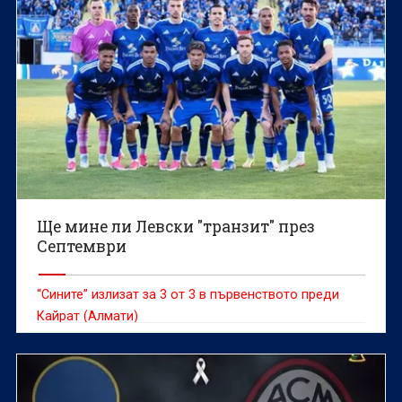
Ще мине ли Левски "транзит" през
Септември
“Сините” излизат за 3 от 3 в първенството преди
Кайрат (Алмати)