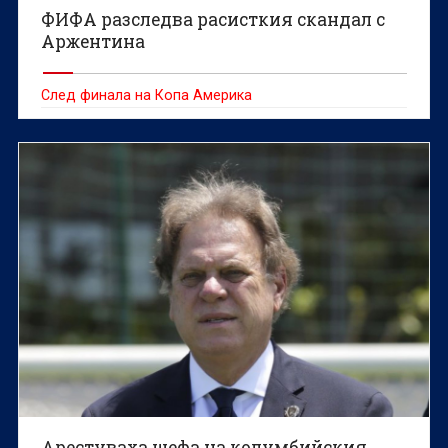
ФИФА разследва расисткия скандал с
Аржентина
След финала на Копа Америка
Арестуваха шефа на колумбийския