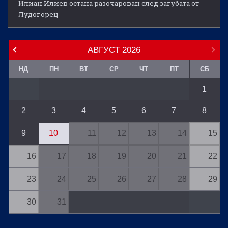
Илиан Илиев остана разочарован след загубата от
Лудогорец
АВГУСТ
2026
НД
ПН
ВТ
СР
ЧТ
ПТ
СБ
1
2
3
4
5
6
7
8
9
10
11
12
13
14
15
16
17
18
19
20
21
22
23
24
25
26
27
28
29
30
31