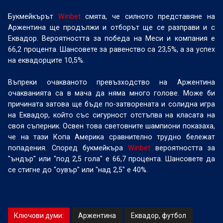
Букмейкърът
Winbet
смята, че силното представяне на
Аржентина ще продължи и отборът ще се разправи и с
Еквадор. Вероятността за победа на Меси и компания е
66,2 процента. Шансовете за равенство са 23,5%, а за успех
на еквадорците 10,5%.
Въпреки очакваното превъзходство на Аржентина
очакванията са в мача да няма много голове. Може би
причината затова ще бъде по-затворената и солидна игра
на Еквадор, който със сигурност отстъпва на класата на
своя съперник. Освен това световните шампиони показаха,
че на тази Копа Америка сравнително трудно бележат
попадения. Според букмейкъра
Winbet
вероятността за
"ъндър" или "под 2,5 гола" е 66,7 процента. Шансовете да
се стигне до "оувър" или "над 2,5" е 40%.
Ключови думи:
Аржентина
Еквадор, футбол