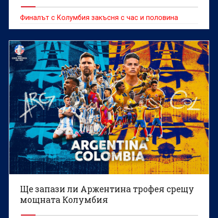
Финалът с Колумбия закъсня с час и половина
Ще запази ли Аржентина трофея срещу
мощната Колумбия