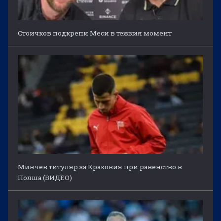
Стоичков подкрепи Меси в тежкия момент
Минчев титуляр за Краковия при равенство в
Полша (ВИДЕО)