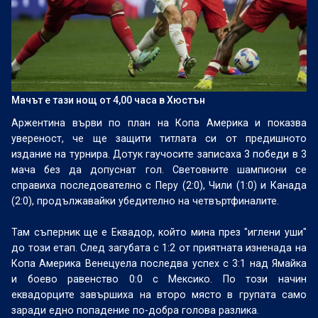
Мачът е тази нощ от 4,00 часа в Хюстън
Аржентина върви по план на Копа Америка и показва
увереност, че ще защити титлата си от предишното
издание на турнира. Дотук гаучосите записаха 3 победи в 3
мача без да допуснат гол. Световните шампиони се
справиха последователно с Перу (2:0), Чили (1:0) и Канада
(2:0), продължавайки убедително на четвъртфиналите.
Там съперник ще е Еквадор, който мина през "иглени уши"
до този етап. След загубата с 1:2 от приятната изненада на
Копа Америка Венецуела последва успех с 3:1 над Ямайка
и боево равенство 0:0 с Мексико. По този начин
еквадорците завършиха на второ място в групата само
заради едно попадение по-добра голова разлика.