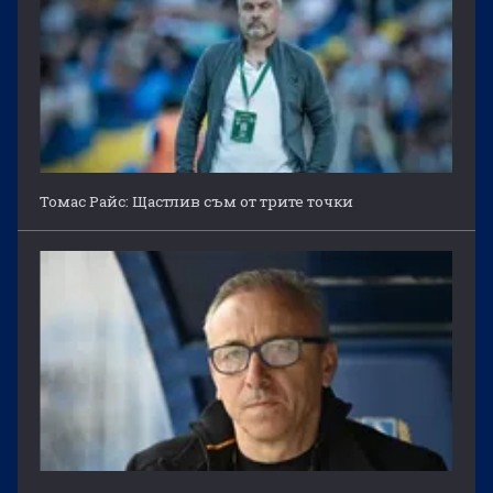
Томас Райс: Щастлив съм от трите точки