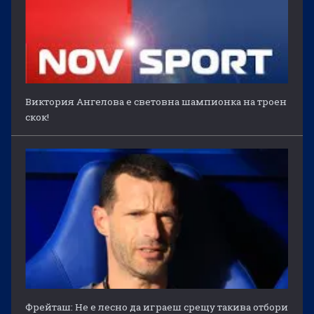
Виктория Ангелова е световна шампионка на троен
скок!
Фрейташ: Не е лесно да играеш срещу такива отбори