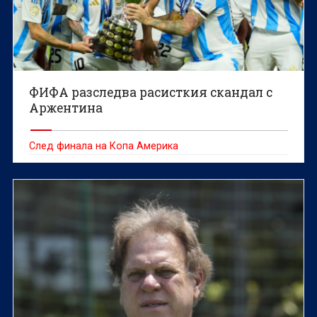
ФИФА разследва расисткия скандал с
Аржентина
След финала на Копа Америка