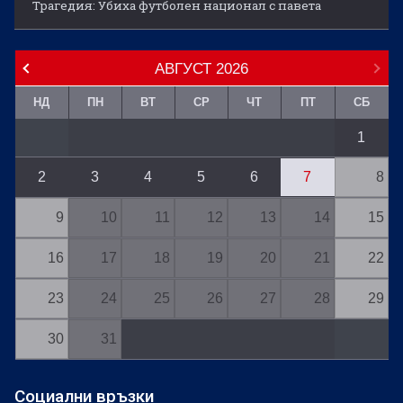
Трагедия: Убиха футболен национал с павета
АВГУСТ
2026
НД
ПН
ВТ
СР
ЧТ
ПТ
СБ
1
2
3
4
5
6
7
8
9
10
11
12
13
14
15
16
17
18
19
20
21
22
23
24
25
26
27
28
29
30
31
Социални връзки