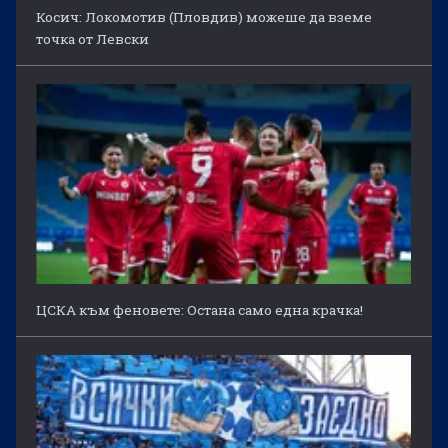
Косич: Локомотив (Пловдив) можеше да вземе
точка от Левски
ЦСКА към феновете: Остана само една крачка!