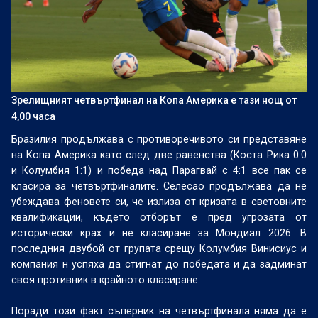
Зрелищният четвъртфинал на Копа Америка е тази нощ от
4,00 часа
Бразилия продължава с противоречивото си представяне
на Копа Америка като след две равенства (Коста Рика 0:0
и Колумбия 1:1) и победа над Парагвай с 4:1 все пак се
класира за четвъртфиналите. Селесао продължава да не
убеждава феновете си, че излиза от кризата в световните
квалификации, където отборът е пред угрозата от
исторически крах и не класиране за Мондиал 2026. В
последния двубой от групата срещу Колумбия Винисиус и
компания н успяха да стигнат до победата и да задминат
своя противник в крайното класиране.
Поради този факт съперник на четвъртфинала няма да е