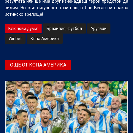
резултата или ще има друг изненадващ герой предстои да
видим. Но със сигурност тази нощ в Лас Вегас ни очаква
истинско зрелище!
Ключови думи:
Бразилия, футбол
Уругвай
Winbet
Копа Америка
ОЩЕ ОТ КОПА АМЕРИКА