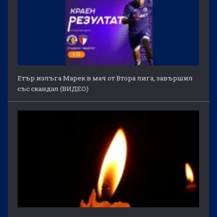
Етър излъга Марек в мач от Втора лига, завършил
със скандал (ВИДЕО)