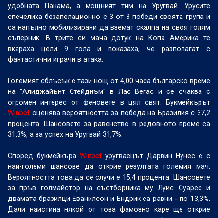
удобната Панама, а мощният тим на Уругвай. Урусите
спечелиха безапелационно с 3 от 3 победи своята група и
са напълно мобилизирани да вземат скалпа на своя голям
съперник. В трите си мача дотук на Копа Америка те
вкараха цели 9 гола и показаха, че разполагат с
фантастични играчи в атака.
Големият сблъсък е тази нощ от 4,00 часа българско време
на "Алиджайънт Стейдиъм" в Лас Вегас и се очаква с
огромен интерес от феновете в цял свят. Букмейкърът
Winbet
оценява вероятността за победа на Бразилия с 37,2
процента. Шансовете за равенство в редовното време са
31,3%, а за успех на Уругвай 31,7%.
Според букмейкъра
Winbet
уругваецът Дарвин Нунес е с
най-големи шансове да открие резултата големия мач.
Вероятността това да се случи е 15,4 процента. Шансовете
за пръв голмайстор на съотборника му Луис Суарес и
двамата бразилци Еванилсон и Ендрик са равни - по 13,3%.
Дали наистина някой от това фамозно каре ще открие