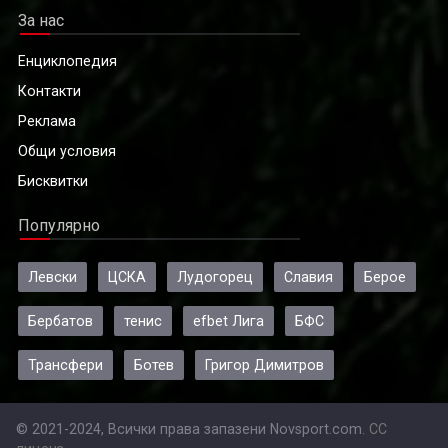
За нас
Енциклопедия
Контакти
Реклама
Общи условия
Бисквитки
Популярно
Левски
ЦСКА
Лудогорец
Славия
Берое
Бербатов
тенис
efbet Лига
БФС
Трансфери
Ботев
Григор Димитров
© 2021-2024, Всички права запазени Novsport.com.
CC