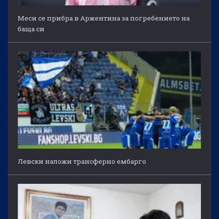
Меси се прибра в Аржентина за погребението на
баща си
Левски наложи трансферно ембарго