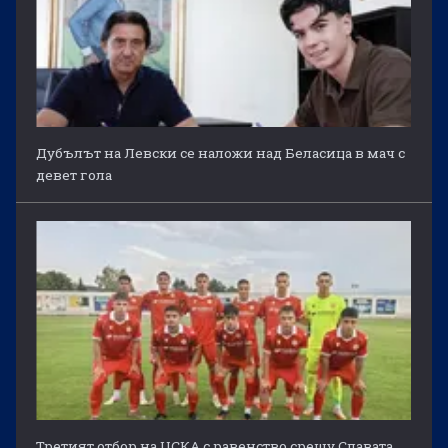
Дубълът на Левски се наложи над Беласица в мач с
девет гола
Третият отбор на ЦСКА с равенство срещу Славата