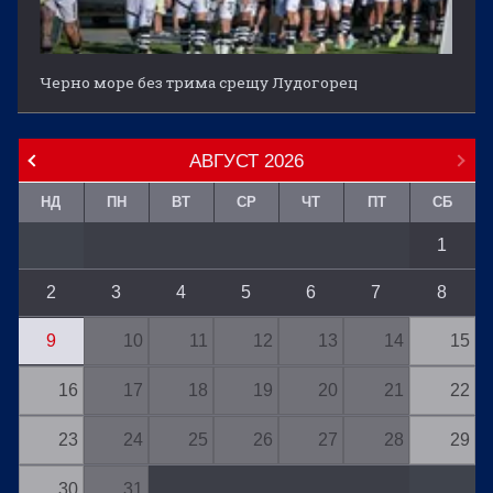
Черно море без трима срещу Лудогорец
АВГУСТ
2026
НД
ПН
ВТ
СР
ЧТ
ПТ
СБ
1
2
3
4
5
6
7
8
9
10
11
12
13
14
15
16
17
18
19
20
21
22
23
24
25
26
27
28
29
30
31