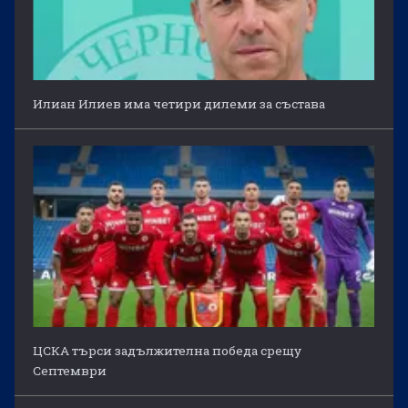
Илиан Илиев има четири дилеми за състава
ЦСКА търси задължителна победа срещу
Септември