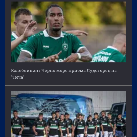
Колебливият Черно море приема Лудогорец на
"Тича"