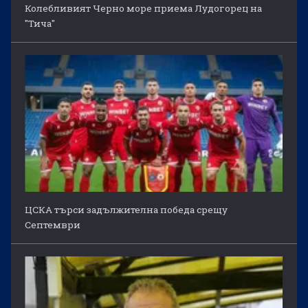
Колебливият Черно море приема Лудогорец на
"Тича"
ЦСКА търси задължителна победа срещу
Септември