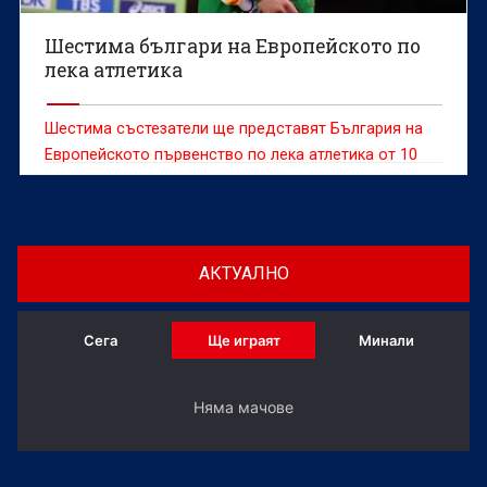
Шестима българи на Европейското по
лека атлетика
Шестима състезатели ще представят България на
Европейското първенство по лека атлетика от 10
до 16 август в английския град Бирмингам,
съобщиха от БФЛА.
АКТУАЛНО
Сега
Ще играят
Минали
Няма мачове