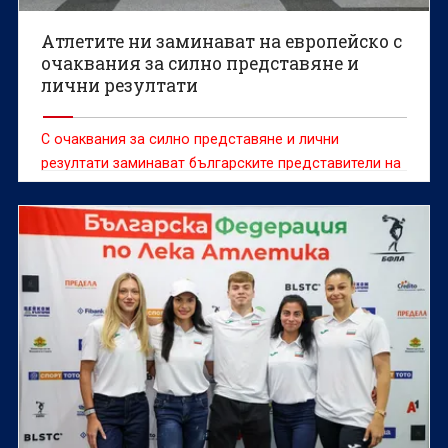
Атлетите ни заминават на европейско с
очаквания за силно представяне и
лични резултати
С очаквания за силно представяне и лични
резултати заминават българските представители на
европейското първенство по лека атлетика, което
ще се проведе в Бирмингам от 10 до 16 август.