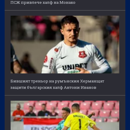
ПСЖ привлече халф на Монако
Бившият треньор на румънския Херманщат
защити българския халф Антони Иванов