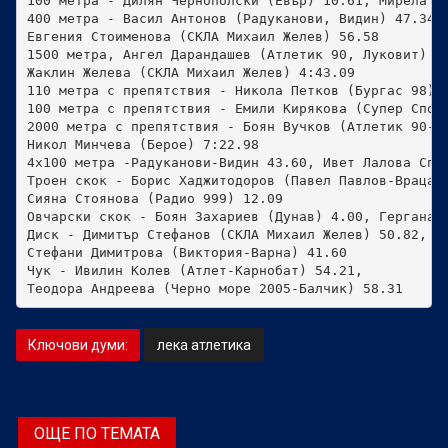
100 метра - Дилян Чернополски (Евър) 10.61, Мирела Ми
400 метра - Васил Антонов (Радуканови, Видин) 47.34 
Евгения Стоименова (СКЛА Михаил Желев) 56.58

1500 метра, Ангел Дарандашев (Атлетик 90, Луковит) 4
Жаклин Желева (СКЛА Михаил Желев) 4:43.09

110 метра с препятствия - Никола Петков (Бургас 98) 
100 метра с препятствия - Емили Кирякова (Супер Спорт
2000 метра с препятствия - Боян Вучков (Атлетик 90-Л
Никол Минчева (Берое) 7:22.98

4х100 метра -Радуканови-Видин 43.60, Ивет Лалова Спри
Троен скок - Борис Хаджитодоров (Павел Павлов-Враца)
Сияна Стоянова (Радио 999) 12.09

Овчарски скок - Боян Захариев (Дунав) 4.00, Гергана Г
Диск - Димитър Стефанов (СКЛА Михаил Желев) 50.82, 
Стефани Димитрова (Виктория-Варна) 41.60

Чук - Ивилин Колев (Атлет-Карнобат) 54.21, 
Теодора Андреева (Черно море 2005-Балчик) 58.31
Ключови думи:
лека атлетика
ОЩЕ ПО ТЕМАТА