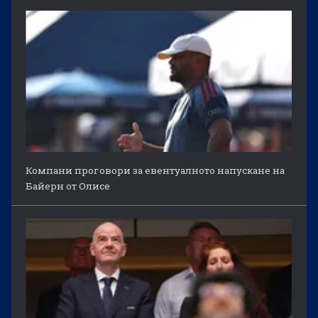
Компани проговори за евентуалното напускане на
Байерн от Олисе