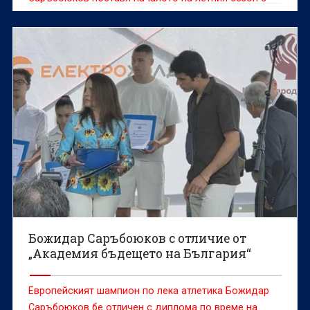
участие в най-комерсиалната верига турнири в
леката атлетика – Диамантена лига.
Божидар Саръбоюков с отличие от
„Академия бъдещето на България“
Европейският шампион по лека атлетика Божидар
Саръбоюков бе отличен с диплома по време на