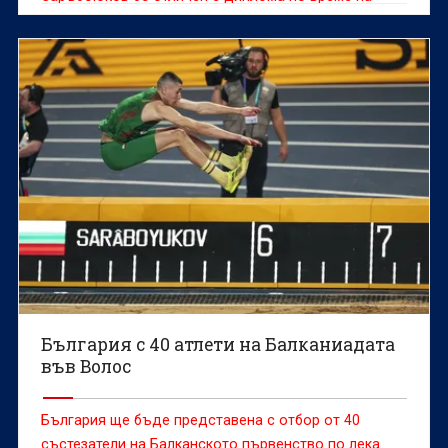
възстановената Детска асамблея „Знаме на мира“.
България с 40 атлети на Балканиадата
във Волос
България ще бъде представена с отбор от 40
състезатели на Балканското първенство по лека