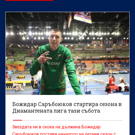
Божидар Саръбоюков стартира сезона в
Диамантената лига тази събота
Звездата ни в скока на дължина Божидар
Саръбоюков поставя началото на летния сезон с