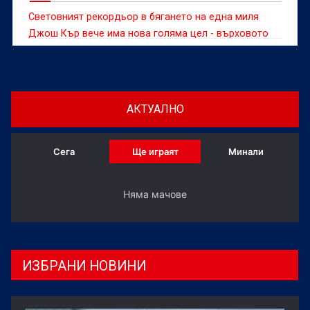
Световният рекордьор в бягането на една миля
Джош Кър вече има нова голяма цел - върховото
постижение на 1500 метра.
АКТУАЛНО
Сега
Ще играят
Минали
Няма мачове
ИЗБРАНИ НОВИНИ