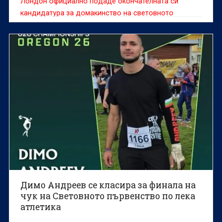
Лондон официално подаде окончателната си
кандидатура за домакинство на световното
първенство по лека атлетика през 2029 година.
Димо Андреев се класира за финала на
чук на Световното първенство по лека
атлетика