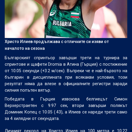
Христо Илиев продължава с отличните си изяви от
началото на сезона
Българският спринтьор завърши трети на турнира за
спринтове и щафети Dromia в Атина (Гърция) с постижение
от 10.05 секунди (+3.2 м/сек). Въпреки че е най-бързото на
българин в дисциплината при всякакви условия, този
резултат няма да влезе в официалните регистри заради
силния попътен вятър.
Победата в Гърция извоюва белгиецът Симон
Верхерстраетен с 9.97 сек, втори завърши полякът
Доминик Копец с 10.05 (.43), а Илиев се нареди трети само
за 4 хилядни от секундата.
Личният рекорд на Христо Илиев на 100 метра е 10.22