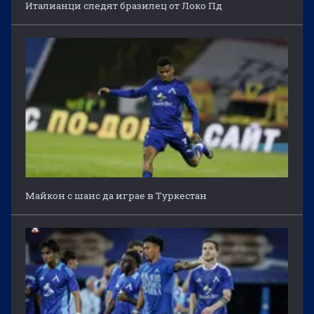
Италианци следят бразилец от Локо Пд
Майкон с шанс да играе в Туркестан