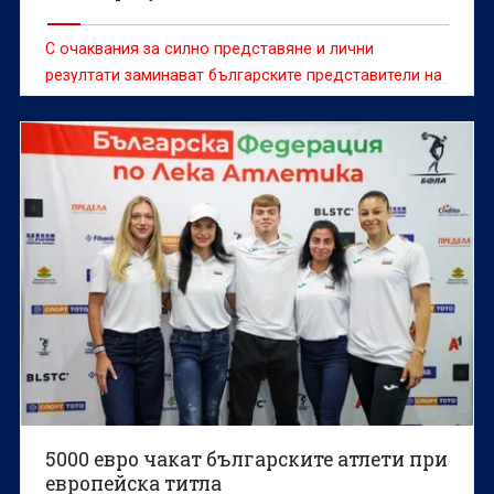
С очаквания за силно представяне и лични
резултати заминават българските представители на
европейското първенство по лека атлетика, което
ще се проведе в Бирмингам от 10 до 16 август.
5000 евро чакат българските атлети при
европейска титла