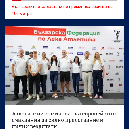
Българските състезатели не преминаха сериите на
100 метра
Атлетите ни заминават на европейско с
очаквания за силно представяне и
лични резултати