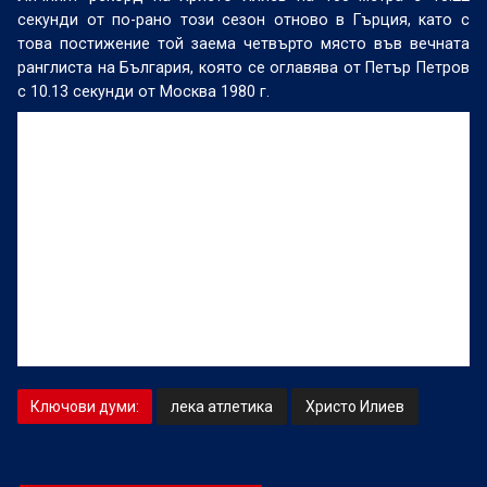
секунди от по-рано този сезон отново в Гърция, като с
това постижение той заема четвърто място във вечната
ранглиста на България, която се оглавява от Петър Петров
с 10.13 секунди от Москва 1980 г.
Ключови думи:
лека атлетика
Христо Илиев