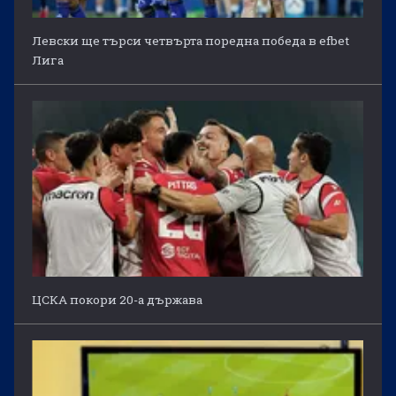
Левски ще търси четвърта поредна победа в efbet
Лига
ЦСКА покори 20-а държава