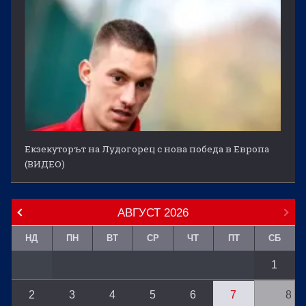
Екзекуторът на Лудогорец с нова победа в Европа
(ВИДЕО)
АВГУСТ
2026
НД
ПН
ВТ
СР
ЧТ
ПТ
СБ
1
2
3
4
5
6
7
8