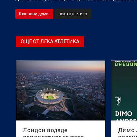
Ключови думи:
лека атлетика
ОЩЕ ОТ ЛЕКА АТЛЕТИКА
Лондон подаде
Димо 
кандидатура за ново
класир