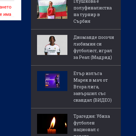
Глушкова е
гането
полуфиналистка
на турнир в
е има
Сърбия
о
Диоманде посочи
любимия си
футболист, играл
за Реал (Мадрид)
Етър излъга
Марек в мач от
Втора лига,
завършил със
скандал (ВИДЕО)
Трагедия: Убиха
футболен
национал с