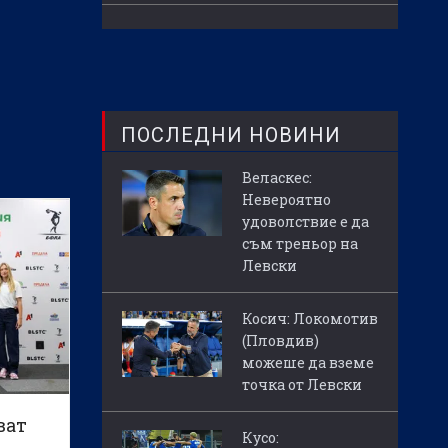
ПОСЛЕДНИ НОВИНИ
Веласкес:
Невероятно
удоволствие е да
съм треньор на
Левски
Косич: Локомотив
(Пловдив)
можеше да вземе
точка от Левски
ват
Кусо: