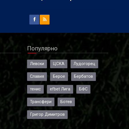
Популярно
Левски
ЦСКА
Лудогорец
Славия
Берое
Бербатов
тенис
efbet Лига
БФС
Трансфери
Ботев
Григор Димитров