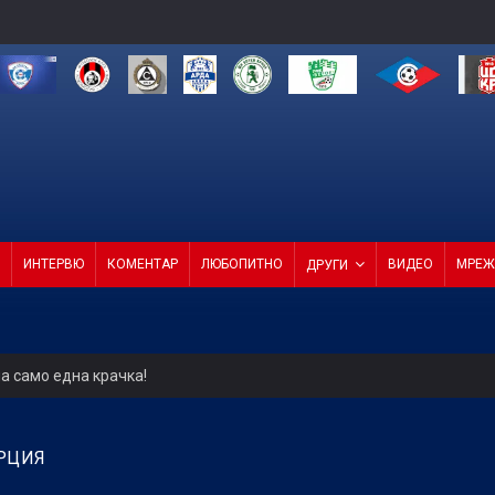
ИНТЕРВЮ
КОМЕНТАР
ЛЮБОПИТНО
ВИДЕО
МРЕЖ
ДРУГИ
а само една крачка!
ели с директор и с агенция
ЪРЦИЯ
4 от 4 в efbet Лига (ВИДЕО)