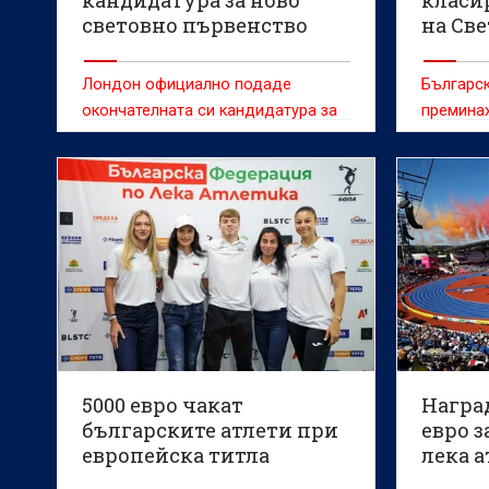
световно първенство
на Св
първе
атлет
Лондон официално подаде
Българск
окончателната си кандидатура за
преминах
домакинство на световното
първенство по лека атлетика през
2029 година.
5000 евро чакат
Наград
българските атлети при
евро з
европейска титла
лека 