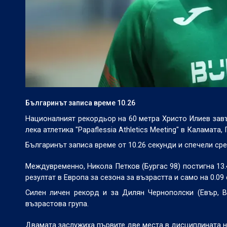
Българинът записа време 10.26
Националният рекордьор на 60 метра Христо Илиев завъ
лека атлетика "Papaflessia Athletics Meeting" в Каламата,
Българинът записа време от 10.26 секунди и спечели ср
Междувременно, Никола Петков (Бургас 98) постигна 13.
резултат в Европа за сезона за възрастта и само на 0.0
Силен личен рекорд и за Дилян Чернополски (Евър, В
възрастова група.
Двамата заслужиха първите две места в дисциплината 