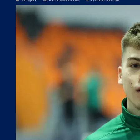
БГ Футбол:
Веласкес: Невероятно удов
БГ Футбол:
Косич: Локомотив (Пловди