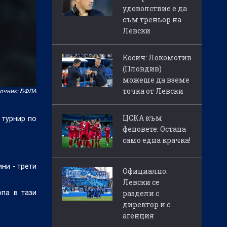
удоволствие е да
съм треньор на
Левски
Косич: Локомотив
(Пловдив)
можеше да вземе
точка от Левски
очник: БФЛА
ЦСКА към
 турнир по
феновете: Остана
само една крачка!
ни - трети
Официално:
Левски се
опа в тази
раздели с
директор и с
агенция