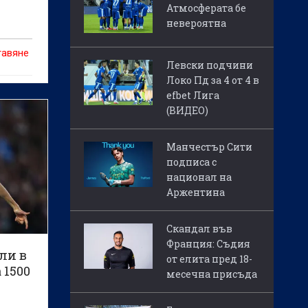
Атмосферата бе
невероятна
и
тавяне
Левски подчини
т
Локо Пд за 4 от 4 в
на
efbet Лига
о лека
(ВИДЕО)
де в
т.
Манчестър Сити
подписа с
национал на
Аржентина
Скандал във
Франция: Съдия
ли в
от елита пред 18-
 1500
месечна присъда