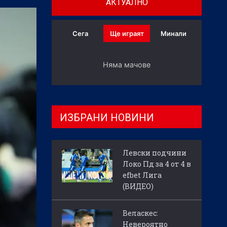
АКТУАЛНО
Сега
Ще играят
Минали
Няма мачове
ИЗБРАНИ НОВИНИ
Левски подчини
Локо Пд за 4 от 4 в
efbet Лига
(ВИДЕО)
Веласкес:
Невероятно