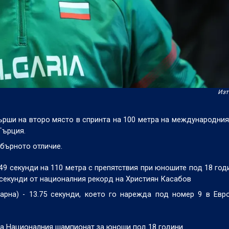
Изт
рши на второ място в спринта на 100 метра на международния
 Гърция.
ебърното отличие.
49 секунди на 110 метра с препятствия при юношите под 18 годи
9 секунди от националния рекорд на Християн Касабов
арна) - 13.75 секунди, което го нарежда под номер 9 в Евр
на Националния шампионат за юноши под 18 години.