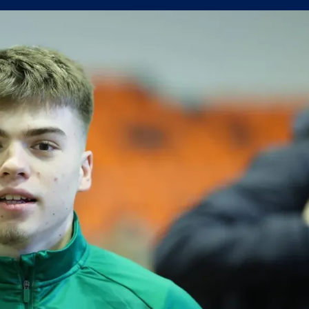
олствие е да съм треньор на Левски
в) можеше да вземе точка от Левски