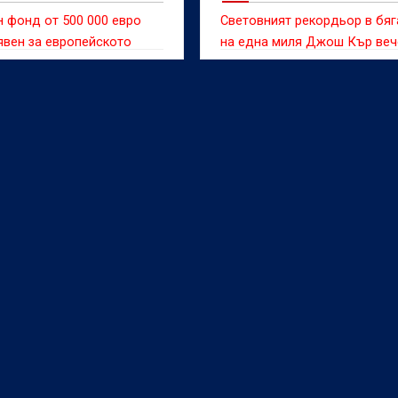
 фонд от 500 000 евро
Световният рекордьор в бя
вен за европейското
на една миля Джош Кър веч
во по лека атлетика,
нова голяма цел - върховот
почва на 10 август в
постижение на 1500 метра.
м (Вбр).