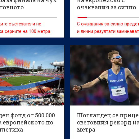
етовното
очаквания за силно
нство по лека
представяне и личн
ика
резултати
ите състезатели не
С очаквания за силно предс
а сериите на 100 метра
и лични резултати заминава
българските представители 
европейското първенство п
атлетика, което ще се прове
Бирмингам от 10 до 16 авгус
ен фонд от 500 000
Шотландец се прице
а европейското по
световния рекорд на
атлетика
метра