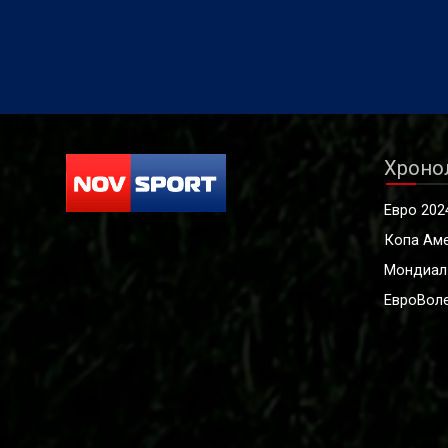
Хроно
Евро 202
Копа Ам
Мондиал
ЕвроВоле