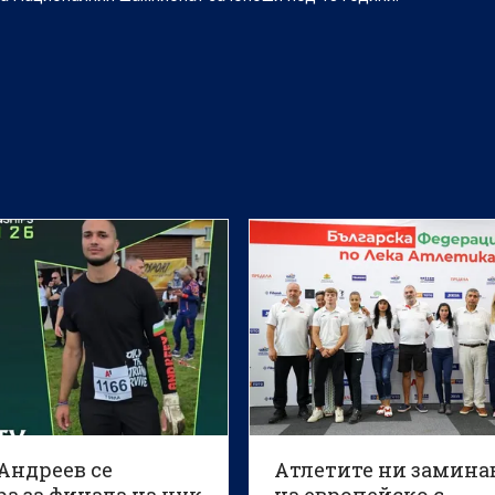
Андреев се
Атлетите ни замина
а за финала на чук
на европейско с