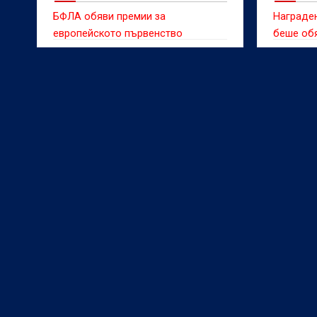
БФЛА обяви премии за
Награден
европейското първенство
беше обя
първенст
което за
Бирминга