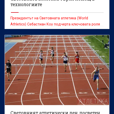
технологиите
Президентът на Световната атлетика (World
Athletics) Себастиан Коу подчерта ключовата роля
на технологичните иновации за привличането на по-
млади аудитории към спорта.
Световният атлетически ден, посветен