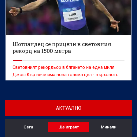
Шотландец се прицели в световния
рекорд на 1500 метра
Световният рекордьор в бягането на една миля
Джош Кър вече има нова голяма цел - върховото
постижение на 1500 метра.
АКТУАЛНО
Сега
Ще играят
Минали