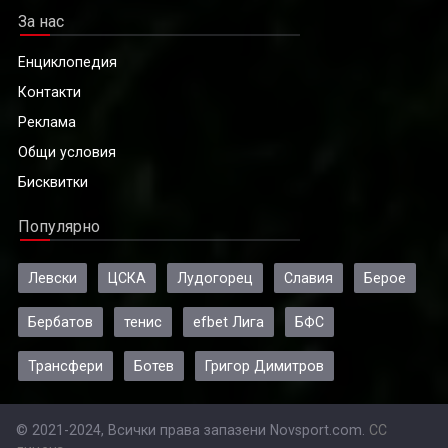
За нас
Енциклопедия
Контакти
Реклама
Общи условия
Бисквитки
Популярно
Левски
ЦСКА
Лудогорец
Славия
Берое
Бербатов
тенис
efbet Лига
БФС
Трансфери
Ботев
Григор Димитров
© 2021-2024, Всички права запазени Novsport.com.
CC