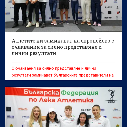
Атлетите ни заминават на европейско с
очаквания за силно представяне и
лични резултати
С очаквания за силно представяне и лични
резултати заминават българските представители на
европейското първенство по лека атлетика, което
ще се проведе в Бирмингам от 10 до 16 август.