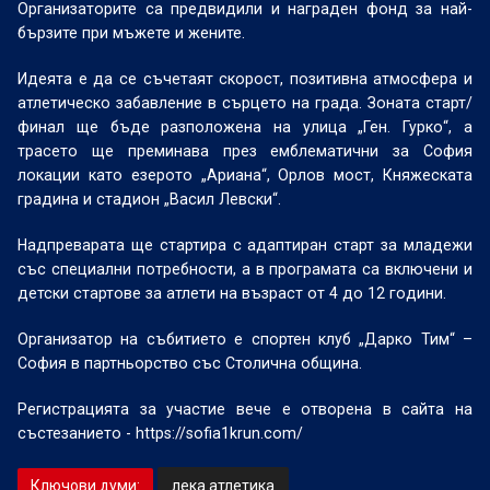
Организаторите са предвидили и награден фонд за най-
бързите при мъжете и жените.
Идеята е да се съчетаят скорост, позитивна атмосфера и
атлетическо забавление в сърцето на града. Зоната старт/
финал ще бъде разположена на улица „Ген. Гурко“, а
трасето ще преминава през емблематични за София
локации като езерото „Ариана“, Орлов мост, Княжеската
градина и стадион „Васил Левски“.
Надпреварата ще стартира с адаптиран старт за младежи
със специални потребности, а в програмата са включени и
детски стартове за атлети на възраст от 4 до 12 години.
Организатор на събитието е спортен клуб „Дарко Тим“ –
София в партньорство със Столична община.
Регистрацията за участие вече е отворена в сайта на
състезанието - https://sofia1krun.com/
Ключови думи:
лека атлетика