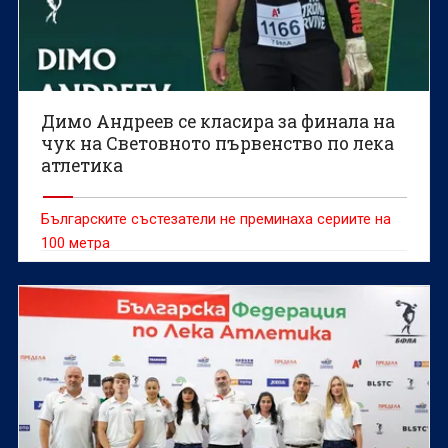
Димо Андреев се класира за финала на
чук на Световното първенство по лека
атлетика
Българските състезатели не преминаха сериите на
100 метра