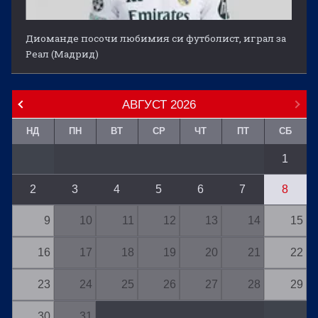
Диоманде посочи любимия си футболист, играл за
Реал (Мадрид)
АВГУСТ
2026
НД
ПН
ВТ
СР
ЧТ
ПТ
СБ
1
2
3
4
5
6
7
8
9
10
11
12
13
14
15
16
17
18
19
20
21
22
23
24
25
26
27
28
29
30
31