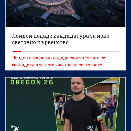
Лондон подаде кандидатура за ново
световно първенство
Лондон официално подаде окончателната си
кандидатура за домакинство на световното
първенство по лека атлетика през 2029 година.