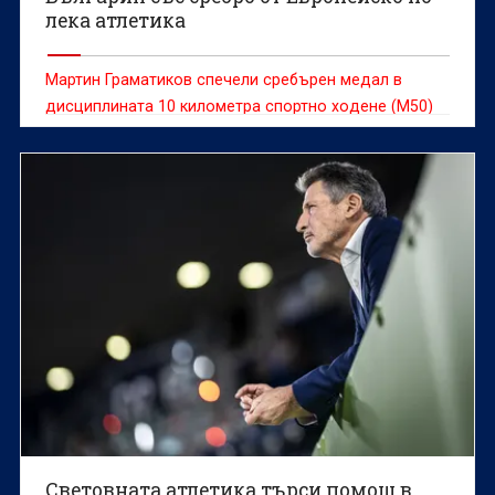
лека атлетика
Мартин Граматиков спечели сребърен медал в
дисциплината 10 километра спортно ходене (М50)
на Европейското първенство по лека атлетика за
ветерани в Катания (Италия).
Световната атлетика търси помощ в