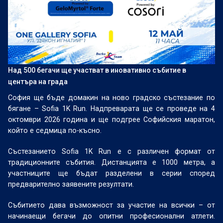
Над 500 бегачи ще участват в иновативно събитие в
центъра на града
София ще бъде домакин на ново градско състезание по
бягане – Sofia 1K Run. Надпреварата ще се проведе на 4
октомври 2026 година и ще подгрее Софийския маратон,
който е седмица по-късно.
Състезанието Sofia 1K Run е с различен формат от
традиционните събития. Дистанцията е 1000 метра, а
участниците ще бъдат разделени в серии според
предварително заявените резултати.
Събитието дава възможност за участие на всички – от
начинаещи бегачи до опитни професионални атлети.