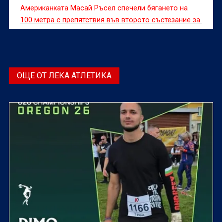
Американката Масай Ръсел спечели бягането на
100 метра с препятствия във второто състезание за
сезона от Диамантената лига по лека атлетика в
Сямън (Китай).
ОЩЕ ОТ ЛЕКА АТЛЕТИКА