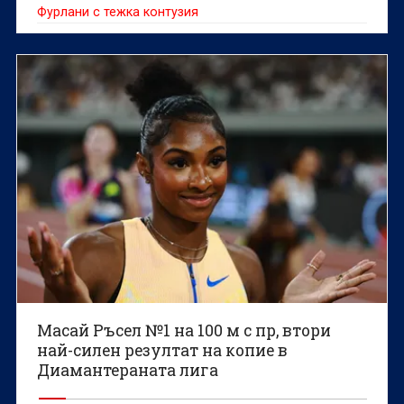
Фурлани с тежка контузия
Масай Ръсел №1 на 100 м с пр, втори
най-силен резултат на копие в
Диамантераната лига