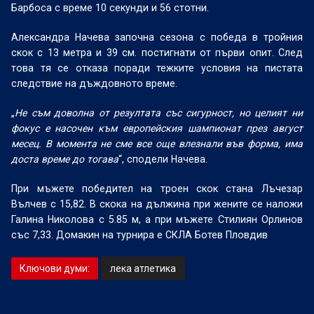
Барбоса с време 10 секунди и 56 стотни.
Александра Начева започна сезона с победа в тройния
скок с 13 метра и 39 см. постигнати от първи опит. След
това тя се отказа поради тежките условия на пистата
следствие на дъждовното време.
„
Не съм доволна от резултата със сигурност, но целият ни
фокус е насочен към европейския шампионат през август
месец. В момента не сме все още влезнали във форма, има
доста време до тогава
“, сподели Начева.
При мъжете победител на троен скок стана Лъчезар
Вълчев с 15,82. В скока на дължина при жените се наложи
Галина Николова с 5.85 м, а при мъжете Стилиян Орлинов
със 7,33. Домакин на турнира е СКЛА Ботев Пловдив
Ключови думи:
лека атлетика