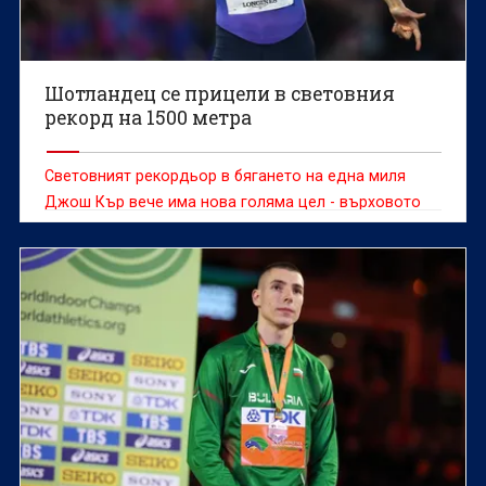
Шотландец се прицели в световния
рекорд на 1500 метра
Световният рекордьор в бягането на една миля
Джош Кър вече има нова голяма цел - върховото
постижение на 1500 метра.