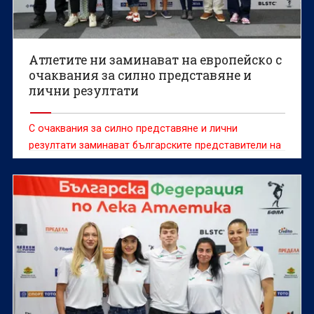
Атлетите ни заминават на европейско с
очаквания за силно представяне и
лични резултати
С очаквания за силно представяне и лични
резултати заминават българските представители на
европейското първенство по лека атлетика, което
ще се проведе в Бирмингам от 10 до 16 август.