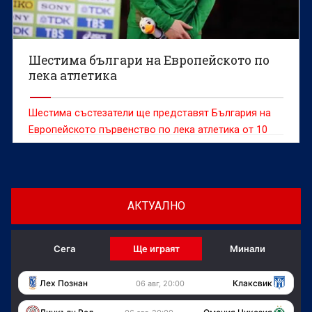
Шестима българи на Европейското по
лека атлетика
Шестима състезатели ще представят България на
Европейското първенство по лека атлетика от 10
до 16 август в английския град Бирмингам,
съобщиха от БФЛА.
АКТУАЛНО
Сега
Ще играят
Минали
Лех Познан
Клаксвик
06 авг, 20:00