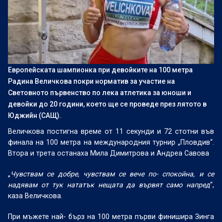
Европейската шампионка при девойките на 100 метра
Радина Величкова покри норматив за участие на
Световното първенство по лека атлетика за юноши и
девойки до 20 години, което ще се проведе през лятото в
Юджийн (САЩ).
Величкова постигна време от 11 секунди и 72 стотни във
финала на 100 метра на международния турнир „Пловдив“.
Втора и трета останаха Мила Димитрова и Андреа Савова
„
Чувствам се добре, чувствам се вече по- спокойна, и се
надявам от тук нататък нещата да вървят само напред
“,
каза Величкова.
При мъжете най- бърз на 100 метра първи финишира Зинга