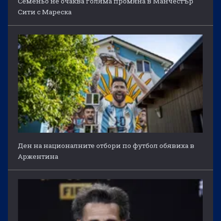
Семеньо не очаква голяма промяна в Манчестър
Сити с Мареска
Ден на националните отбори по футбол обявиха в
Аржентина