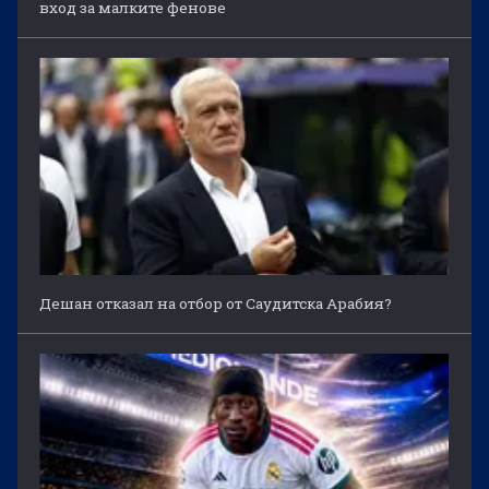
вход за малките фенове
Дешан отказал на отбор от Саудитска Арабия?