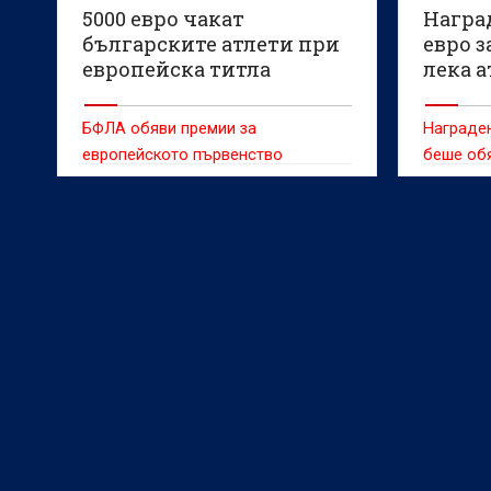
5000 евро чакат
Наград
българските атлети при
евро з
европейска титла
лека 
БФЛА обяви премии за
Награден
европейското първенство
беше обя
първенст
което за
Бирминга