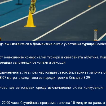
лжи изявите си в Диамантена лига с участие на турнира Golden
т най-силните комерсиални турнири в световната атлетика. Им
 редица запомнящи се успехи и рекорди.
Диамантената лига през настоящия сезон. Българинът започна
.07 метра, а след това се нареди трети в Сямън с 8.29.
ново ще се изправи срещу изключително силна конкуренция 
22:00 часа. Студийната програма започва 15 минути по-рано, а