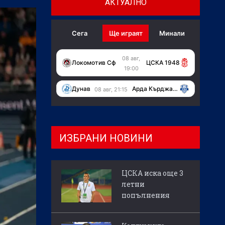
АКТУАЛНО
Сега
Ще играят
Минали
08 авг,
Локомотив Сф
ЦСКА 1948
19:00
Дунав
Арда Кърджали
08 авг, 21:15
ИЗБРАНИ НОВИНИ
ЦСКА иска още 3
летни
попълнения