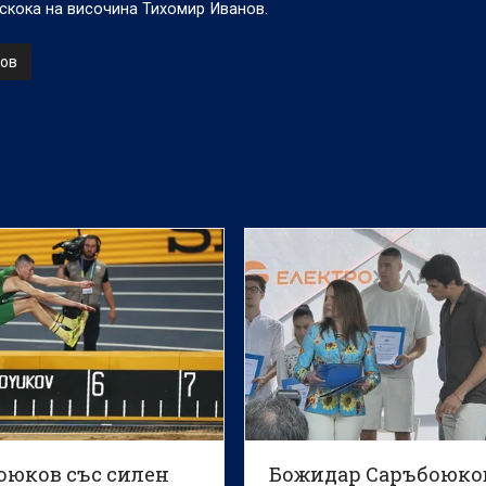
скока на височина Тихомир Иванов.
ов
оюков със силен
Божидар Саръбоюко