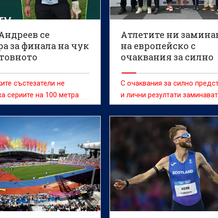
Андреев се
Атлетите ни замина
а за финала на чук
на европейско с
етовното
очаквания за силно
нство по лека
представяне и личн
ика
резултати
ите състезатели не
С очаквания за силно предс
а сериите на 100 метра
и лични резултати заминава
българските представители 
европейското първенство п
атлетика, което ще се прове
Бирмингам от 10 до 16 авгус