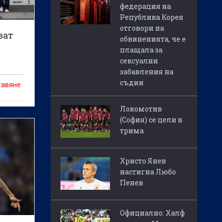
федерация на
Република Корея
отговори на
ват
обвиненията, че е
плащала за
сексуални
и
забавления на
съдии
тавяне
т
Локомотив
на
(София) се цели в
о лека
трима
де в
т.
Христо Янев
настигна Любо
Пенев
Официално: Халф