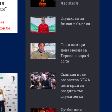
ия
Лео Меси
ия“
Глушкова на
ека
финал в Сърбия
ков бе
 на
мблея
Геша намери
нова звезда за
Тервел, вкара 4
гола
Скандалът се
разраства: УЕФА
потвърди за
раздяла със
служителка
Футболната