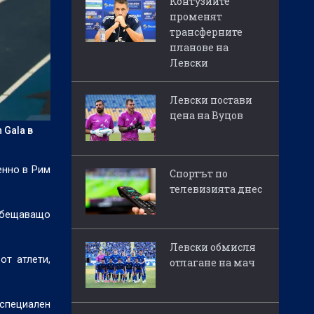
Контузиите
променят
трансферните
планове на
Левски
Левски постави
цена на Вуцов
 Gala в
енно в Рим
Спортът по
телевизията днес
 обещаващо
Левски обмисля
от атлети,
отлагане на мач
 специален