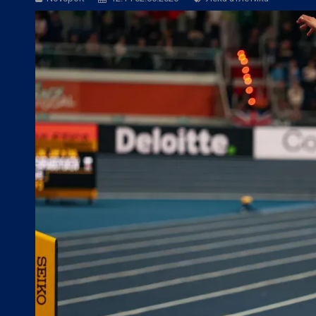
БГ Футбол:
Контузиите променят тран
БГ Футбол:
Левски постави цена на В