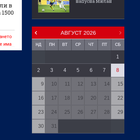
напусна Милан
ли в
 1500
АВГУСТ
2026
гането
е има
НД
ПН
ВТ
СР
ЧТ
ПТ
СБ
о
1
2
3
4
5
6
7
8
9
10
11
12
13
14
15
16
17
18
19
20
21
22
23
24
25
26
27
28
29
30
31