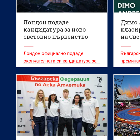
Лондон подаде
Димо 
кандидатура за ново
класир
световно първенство
на Св
първе
атлет
Лондон официално подаде
Българск
окончателната си кандидатура за
преминах
домакинство на световното
първенство по лека атлетика през
2029 година.