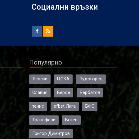
Социални връзки
Популярно
Левски
ЦСКА
Лудогорец
Славия
Берое
Бербатов
тенис
efbet Лига
БФС
Трансфери
Ботев
Григор Димитров