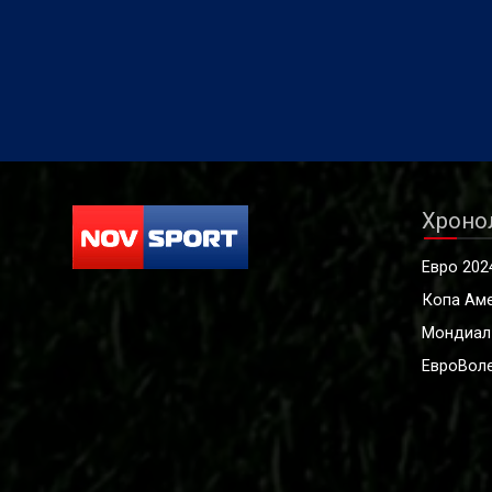
Хроно
Евро 202
Копа Ам
Мондиал
ЕвроВоле