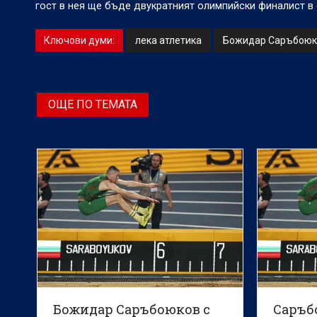
гост в нея ще бъде двукратният олимпийски финалист в 
Ключови думи:
лека атлетика
Божидар Саръбоюк
ОЩЕ ПО ТЕМАТА
Божидар Саръбоюков с
Саръб