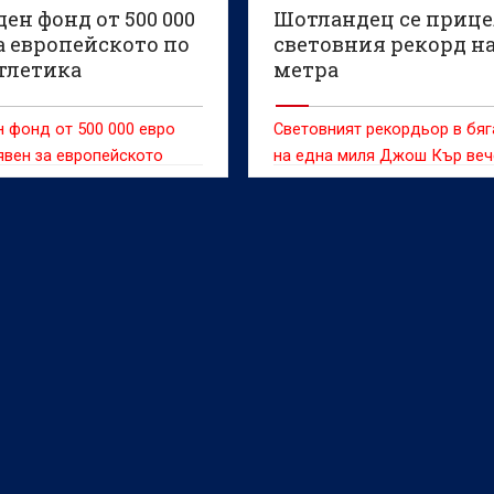
ен фонд от 500 000
Шотландец се прице
а европейското по
световния рекорд на
атлетика
метра
 фонд от 500 000 евро
Световният рекордьор в бя
вен за европейското
на една миля Джош Кър веч
во по лека атлетика,
нова голяма цел - върховот
почва на 10 август в
постижение на 1500 метра.
м (Вбр).