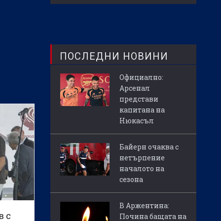
ПОСЛЕДНИ НОВИНИ
Официално:
Арсенал
представи
капитана на
Нюкасъл
Байерн очаква с
нетърпение
началото на
сезона
В Аржентина:
в с
Почина бащата на