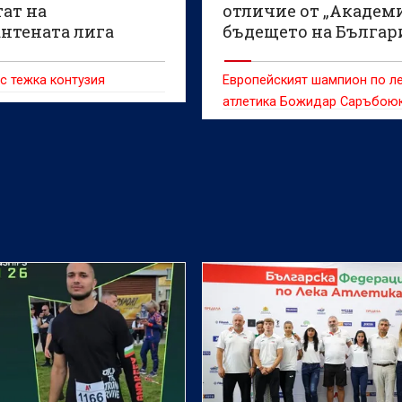
ат на
отличие от „Академ
нтената лига
бъдещето на Българ
с тежка контузия
Европейският шампион по л
атлетика Божидар Саръбою
отличен с диплома по време
възстановената Детска аса
„Знаме на мира“.