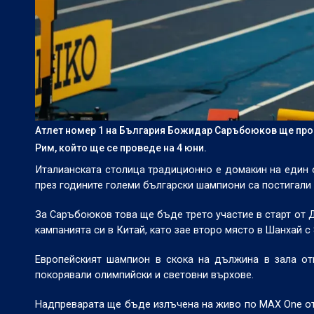
Атлет номер 1 на България Божидар Саръбоюков ще продъ
Рим, който ще се проведе на 4 юни.
Италианската столица традиционно е домакин на един о
през годините големи български шампиони са постигали
За Саръбоюков това ще бъде трето участие в старт от 
кампанията си в Китай, като зае второ място в Шанхай с 8
Европейският шампион в скока на дължина в зала от
покорявали олимпийски и световни върхове.
Надпреварата ще бъде излъчена на живо по MAX One от 