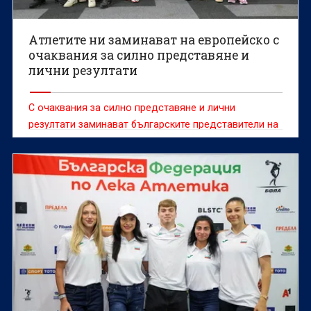
Атлетите ни заминават на европейско с
очаквания за силно представяне и
лични резултати
С очаквания за силно представяне и лични
резултати заминават българските представители на
европейското първенство по лека атлетика, което
ще се проведе в Бирмингам от 10 до 16 август.