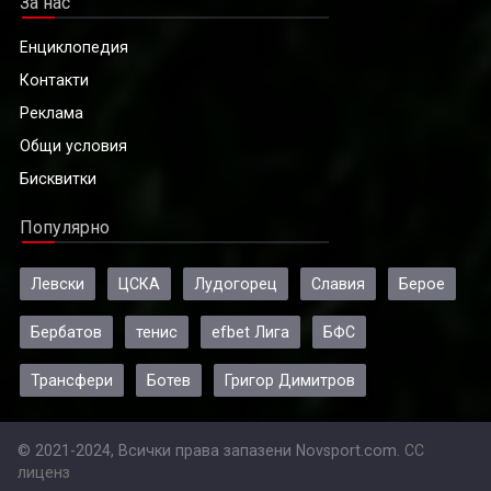
За нас
Енциклопедия
Контакти
Реклама
Общи условия
Бисквитки
Популярно
Левски
ЦСКА
Лудогорец
Славия
Берое
Бербатов
тенис
efbet Лига
БФС
Трансфери
Ботев
Григор Димитров
© 2021-2024, Всички права запазени Novsport.com.
CC
лиценз