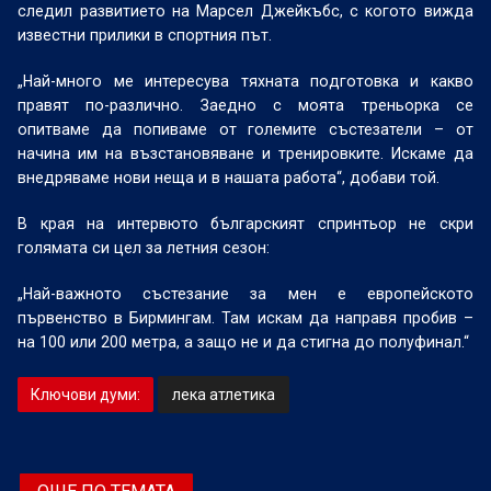
следил развитието на Марсел Джейкъбс, с когото вижда
известни прилики в спортния път.
„Най-много ме интересува тяхната подготовка и какво
правят по-различно. Заедно с моята треньорка се
опитваме да попиваме от големите състезатели – от
начина им на възстановяване и тренировките. Искаме да
внедряваме нови неща и в нашата работа“, добави той.
В края на интервюто българският спринтьор не скри
голямата си цел за летния сезон:
„Най-важното състезание за мен е европейското
първенство в Бирмингам. Там искам да направя пробив –
на 100 или 200 метра, а защо не и да стигна до полуфинал.“
Ключови думи:
лека атлетика