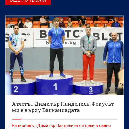
ОЩЕ ПО ТЕМАТА
Атлетът Димитър Панделиев: Фокусът
ми е върху Балканиадата
Националът Димитър Панделиев се цели в силно