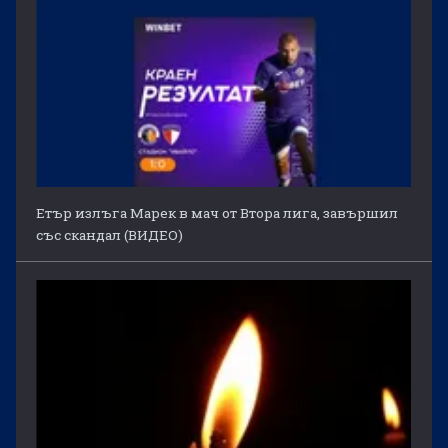
Етър излъга Марек в мач от Втора лига, завършил
със скандал (ВИДЕО)