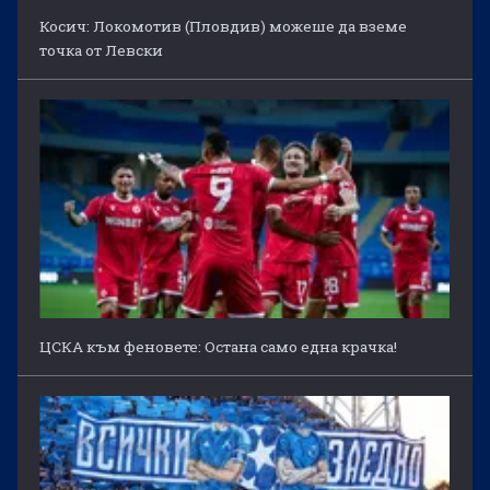
Косич: Локомотив (Пловдив) можеше да вземе
точка от Левски
ЦСКА към феновете: Остана само една крачка!