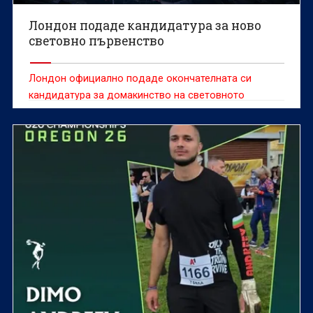
Лондон подаде кандидатура за ново
световно първенство
Лондон официално подаде окончателната си
кандидатура за домакинство на световното
първенство по лека атлетика през 2029 година.