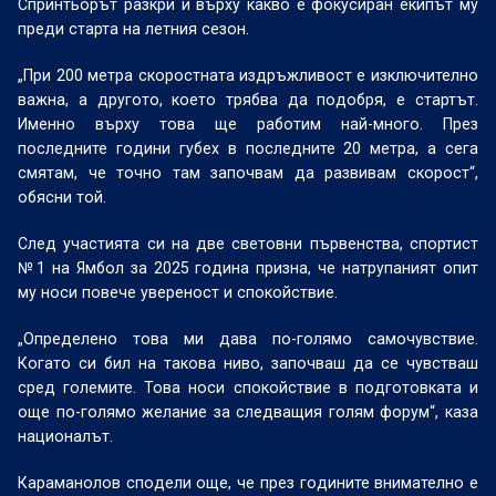
Спринтьорът разкри и върху какво е фокусиран екипът му
преди старта на летния сезон.
„При 200 метра скоростната издръжливост е изключително
важна, а другото, което трябва да подобря, е стартът.
Именно върху това ще работим най-много. През
последните години губех в последните 20 метра, а сега
смятам, че точно там започвам да развивам скорост“,
обясни той.
След участията си на две световни първенства, спортист
№1 на Ямбол за 2025 година призна, че натрупаният опит
му носи повече увереност и спокойствие.
„Определено това ми дава по-голямо самочувствие.
Когато си бил на такова ниво, започваш да се чувстваш
сред големите. Това носи спокойствие в подготовката и
още по-голямо желание за следващия голям форум“, каза
националът.
Караманолов сподели още, че през годините внимателно е