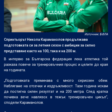
Източник: БФЛА
Спринтьорът Никола Караманолов продължава
подготовката си за летния сезон с амбиции за силно
представяне както на 100, така и на 200 м.
В интервю за Българска федерация лека атлетика той
разказа повече за тренировъчния процес и целите до края
на годината.
„Подготовката преминава с много сериозен обем.
Наблягаме на отсечки и издръжливост. Тази година искам
да постигна силен резултат и на 200 метра. След кратка
почивка вече навлязох в тежък тренировъчен цикъл“,
сподели Караманолов.