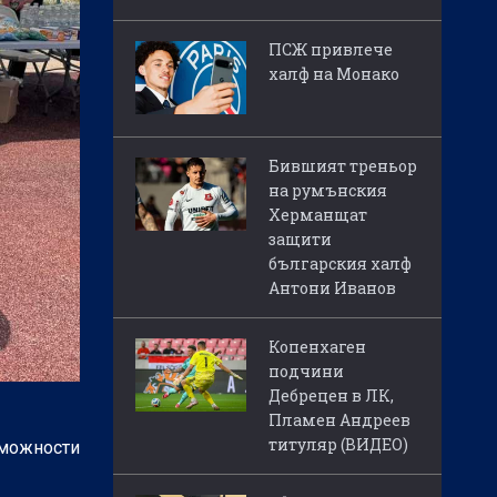
ПСЖ привлече
халф на Монако
Бившият треньор
на румънския
Херманщат
защити
българския халф
Антони Иванов
Копенхаген
подчини
Дебрецен в ЛК,
Пламен Андреев
титуляр (ВИДЕО)
зможности