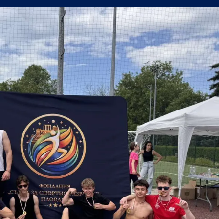
н мач
(Мадрид) обяви най-скъпия трансфер в историята си