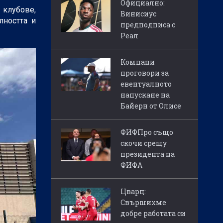
Официално:
 клубове,
Винисиус
лността и
предподписа с
Реал
Компани
проговори за
евентуалното
напускане на
Байерн от Олисе
ФИФПро също
скочи срещу
президента на
ФИФА
Цварц:
Свършихме
добре работата си