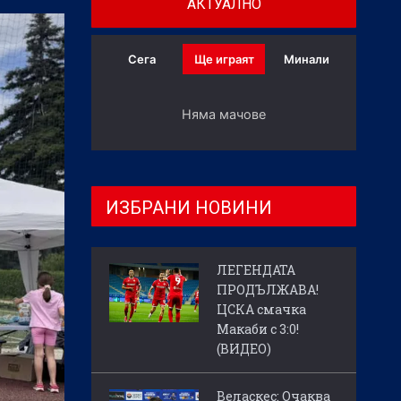
АКТУАЛНО
Сега
Ще играят
Минали
Няма мачове
ИЗБРАНИ НОВИНИ
ЛЕГЕНДАТА
ПРОДЪЛЖАВА!
ЦСКА смачка
Макаби с 3:0!
(ВИДЕО)
Веласкес: Очаква