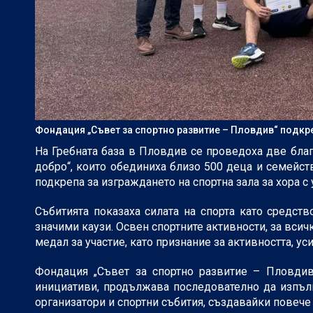
Фондация „Съвет за спортно развитие – Пловдив“ подкр
На Гребната база в Пловдив се проведоха две благ
добро“, които обединиха близо 500 деца и семейст
подкрепа за изграждането на спортна зала за хора с
Събитията показаха силата на спорта като средст
значими каузи. Освен спортните активности, за всич
медал за участие, като признание за активността, уси
Фондация „Съвет за спортно развитие – Пловдив“
инициативи, продължава последователно да изпъл
организатори и спортни събития, създавайки повече