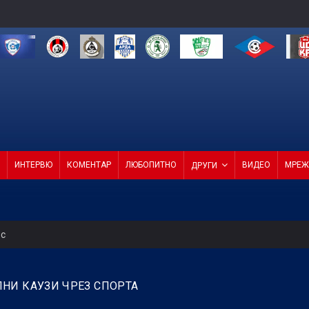
ИНТЕРВЮ
КОМЕНТАР
ЛЮБОПИТНО
ВИДЕО
МРЕЖ
ДРУГИ
ес
 продаде звездата си
НИ КАУЗИ ЧРЕЗ СПОРТА
СКА смачка Макаби с 3:0! (ВИДЕО)