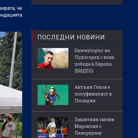
ярата, че
ондацията
ПОСЛЕДНИ НОВИНИ
Екзекуторът на
Лудогорец с нова
победа в Европа
(ВИДЕО)
Антъни Генов е
полуфиналист в
Пловдив
Защитник смени
Марсилия с
Леверкузен