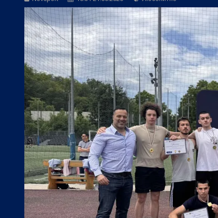
БГ Футбол:
Веласкес: Очаква ни труде
Европейски футбол:
Официално: Реал 