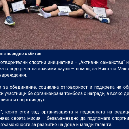
епи поредно събитие
отворителни спортни инициативи – „Активни семейства“ и
ва в подкрепа на значими каузи – помощ за Никол и Макси
 увреждания.
во за обединение, социална отговорност и подкрепа на о
ки участници бе организирана томбола с награди, а всяко д
лията и спортния дух.
, която стои зад организацията и подкрепата на редиц
нява своята мисия – безвъзмездно да подпомага спортни
 възможности за развитие на деца и млади таланти.