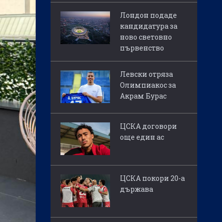
Лондон подаде
кандидатура за
ново световно
първенство
Левски отряза
Олимпиакос за
Акрам Бурас
ЦСКА договори
още един ас
ЦСКА покори 20-а
държава