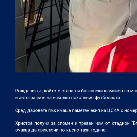
Рожденикът, който е ставал и балкански шампион за мл
и автографите на няколко поколения футболисти.
Сред даровете пък имаше паметен екип на ЦСКА с номер 7
Христов получи за спомен и тревен чим от стадион "Б
очаква да приключи по-късно тази година.