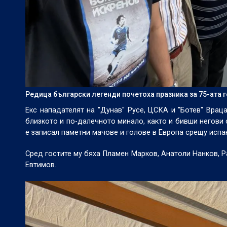
Редица български легенди почетоха празника за 75-ата 
Екс нападателят на "Дунав" Русе, ЦСКА и "Ботев" Врац
близкото и по-далечното минало, както и бивши негови 
е записал паметни мачове и голове в Европа срещу испа
Сред гостите му бяха Пламен Марков, Анатоли Нанков, 
Евтимов.