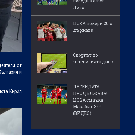
победа в efbet
Лига
ЦСКА покори 20-а
държава
Спортът по
телевизията днес
деятели от
България и
ЛЕГЕНДАТА
иста Кирил
ПРОДЪЛЖАВА!
ЦСКА смачка
Макаби с 3:0!
(ВИДЕО)