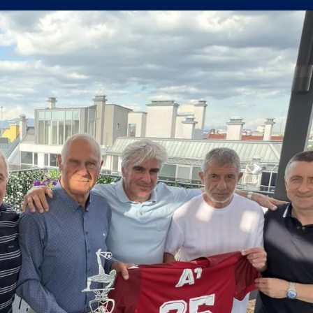
поредна победа в efbet Лига
а