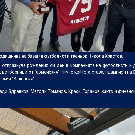
годишнина на бившия футболист и треньор Никола Христов.
а отпразнува рождения си ден в компанията на футболисти и 
съотборници от "армейския" тим, с който е ставал шампион на 
нския "Валенсия".
Ради Здравков, Методи Томанов, Краси Горанов, както и финанс