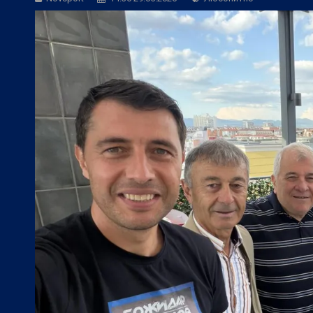
БГ Футбол:
Левски ще търси четвърта 
БГ Футбол:
ЦСКА покори 20-а държав