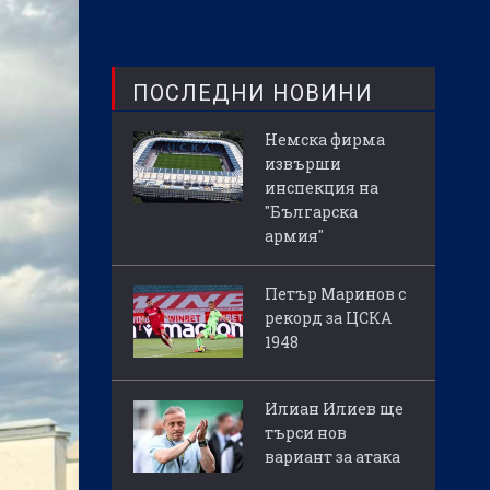
ПОСЛЕДНИ НОВИНИ
Немска фирма
извърши
инспекция на
"Българска
армия"
Петър Маринов с
рекорд за ЦСКА
1948
Илиан Илиев ще
търси нов
вариант за атака