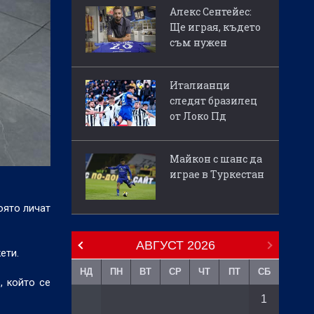
Алекс Сентейес:
Ще играя, където
съм нужен
Италианци
следят бразилец
от Локо Пд
Майкон с шанс да
играе в Туркестан
оято личат
АВГУСТ
2026
ети.
НД
ПН
ВТ
СР
ЧТ
ПТ
СБ
, който се
1