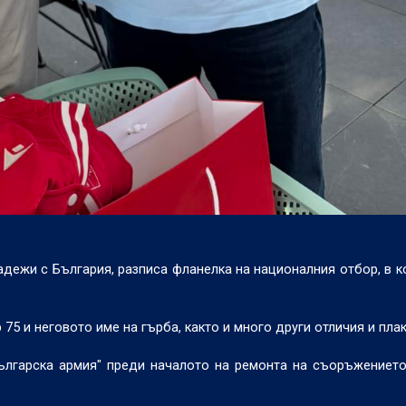
адежи с България, разписа фланелка на националния отбор, в к
5 и неговото име на гърба, както и много други отличия и плак
ългарска армия" преди началото на ремонта на съоръжението