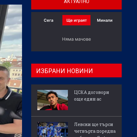
АКТУАЛНО
Сега
Ще играят
Минали
Няма мачове
ИЗБРАНИ НОВИНИ
ЦСКА договори
още един ас
Левски ще търси
четвърта поредна