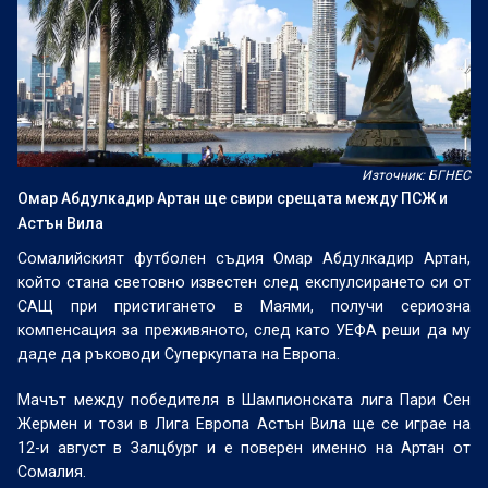
Източник: БГНЕС
Омар Абдулкадир Артан ще свири срещата между ПСЖ и
Астън Вила
Сомалийският футболен съдия Омар Абдулкадир Артан,
който стана световно известен след експулсирането си от
САЩ при пристигането в Маями, получи сериозна
компенсация за преживяното, след като УЕФА реши да му
даде да ръководи Суперкупата на Европа.
Мачът между победителя в Шампионската лига Пари Сен
Жермен и този в Лига Европа Астън Вила ще се играе на
12-и август в Залцбург и е поверен именно на Артан от
Сомалия.