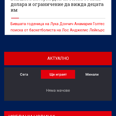
долара и ограничение да вижда децата
им
Бившата годеница на Лука Дончич Анамария Голтес
поиска от баскетболиста на Лос Анджелис Лейкърс
обезщетение в размер на 50 милиона долара,
съобщи TMZ.
АКТУАЛНО
Сега
Ще играят
Минали
Няма мачове