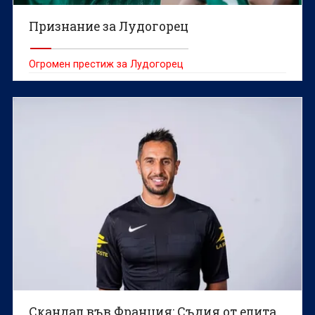
Признание за Лудогорец
Огромен престиж за Лудогорец
Скандал във Франция: Съдия от елита