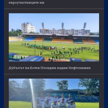
евроучастниците ни
Дубълът на Ботев Пловдив надви Нефтохимик