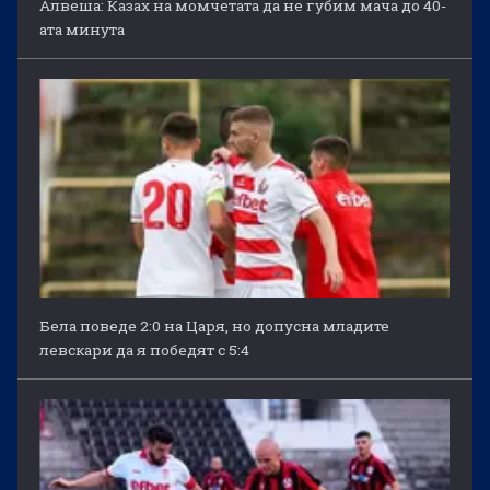
Алвеша: Казах на момчетата да не губим мача до 40-
ата минута
Бела поведе 2:0 на Царя, но допусна младите
левскари да я победят с 5:4