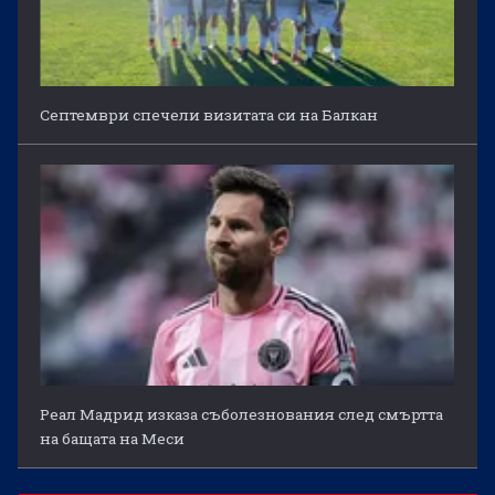
Септември спечели визитата си на Балкан
Реал Мадрид изказа съболезнования след смъртта
на бащата на Меси