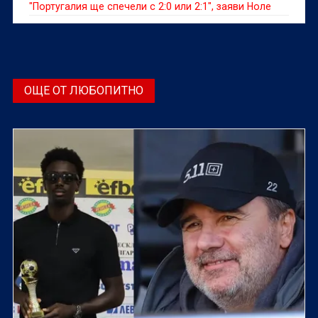
"Португалия ще спечели с 2:0 или 2:1", заяви Ноле
ОЩЕ ОТ ЛЮБОПИТНО