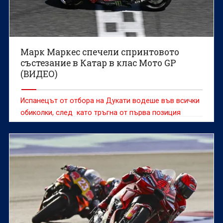
Марк Маркес спечели спринтовото
състезание в Катар в клас Мото GP
(ВИДЕО)
Испанецът от отбора на Дукати водеше във всички
обиколки, след като тръгна от първа позиция