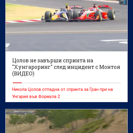
Цолов не завърши спринта на
"Хунгароринг" след инцидент с Монтоя
(ВИДЕО)
Никола Цолов отпадна от спринта за Гран при на
Унгария във Формула 2