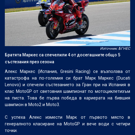
Източник: БГНЕС
Братята Маркес са спечелили 4 от досегашните общо 5
състезания през сезона
Алекс Маркес (Испания, Gresini Racing) се възползва от
катастрофа на по-големия си брат Марк Маркес (Ducati
Lenovo) и спечели състезанието за Гран при на Испания в
клас MotoGP от световния шампионат по мотоциклетизъм
на писта. Това бе първа победа в кариерата на бившия
шампион в Moto2 и Moto3.
С успеха Алекс измести Марк от първото място в
генералното класиране на MotoGP и вече води с четири
точки.