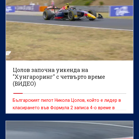
Цолов започна уикенда на
"Хунгароринг" с четвърто време
(ВИДЕО)
Българският пилот Никола Цолов, който е лидер в
класирането във Формула 2 записа 4-о време в
свободната тренировка на „Хунгароринг“ днес