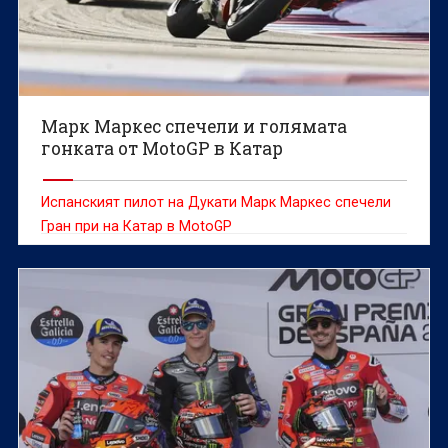
Марк Маркес спечели и голямата
гонката от MotoGP в Катар
Испанският пилот на Дукати Марк Маркес спечели
Гран при на Катар в MotoGP