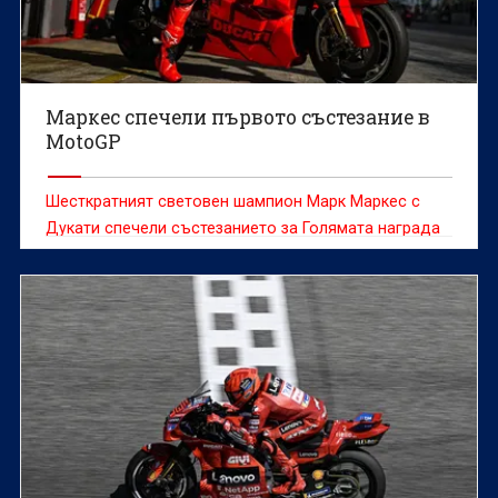
Маркес спечели първото състезание в
MotoGP
Шесткратният световен шампион Марк Маркес с
Дукати спечели състезанието за Голямата награда
на Тайланд