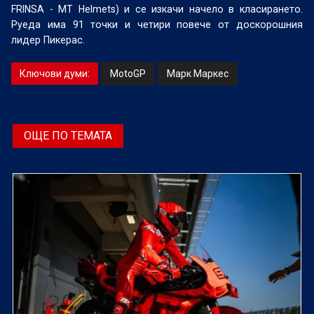
FRINSA - MT Helmets) и се изкачи начело в класирането.
Руеда има 91 точки и четири повече от доскорошния
лидер Пикерас.
Ключови думи:
MotoGP
Марк Маркес
ОЩЕ ПО ТЕМАТА