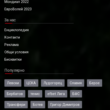
Мондиал 2022
ЕвроВолей 2023
За нас
Енциклопедия
Контакти
Реклама
Общи условия
Бисквитки
Популярно
Левски
ЦСКА
Лудогорец
Славия
Берое
Бербатов
тенис
efbet Лига
БФС
Трансфери
Ботев
Григор Димитров