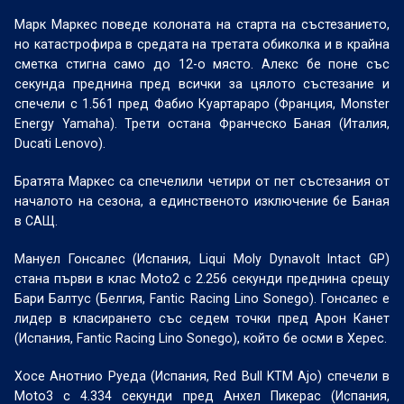
Марк Маркес поведе колоната на старта на състезанието,
но катастрофира в средата на третата обиколка и в крайна
сметка стигна само до 12-о място. Алекс бе поне със
секунда преднина пред всички за цялото състезание и
спечели с 1.561 пред Фабио Куартараро (Франция, Monster
Energy Yamaha). Трети остана Франческо Баная (Италия,
Ducati Lenovo).
Братята Маркес са спечелили четири от пет състезания от
началото на сезона, а единственото изключение бе Баная
в САЩ.
Мануел Гонсалес (Испания, Liqui Moly Dynavolt Intact GP)
стана първи в клас Moto2 с 2.256 секунди преднина срещу
Бари Балтус (Белгия, Fantic Racing Lino Sonego). Гонсалес е
лидер в класирането със седем точки пред Арон Канет
(Испания, Fantic Racing Lino Sonegо), който бе осми в Херес.
Хосе Анотнио Руеда (Испания, Red Bull KTM Ajo) спечели в
Moto3 с 4.334 секунди пред Анхел Пикерас (Испания,