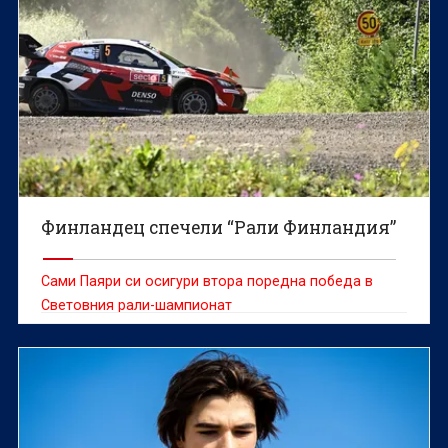
Финландец спечели “Рали Финландия”
Сами Паяри си осигури втора поредна победа в
Световния рали-шампионат