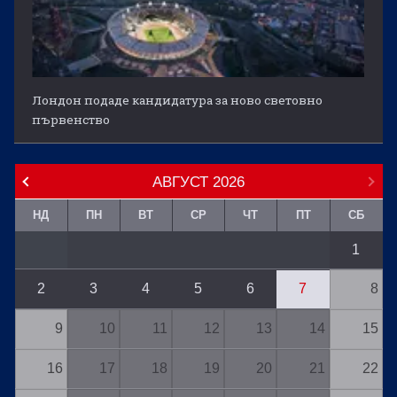
Лондон подаде кандидатура за ново световно
първенство
АВГУСТ
2026
НД
ПН
ВТ
СР
ЧТ
ПТ
СБ
1
2
3
4
5
6
7
8
9
10
11
12
13
14
15
16
17
18
19
20
21
22