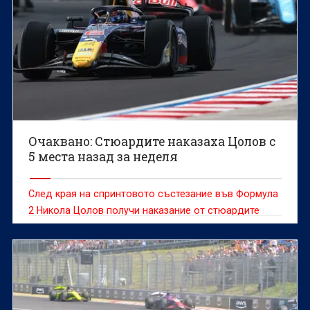
Очаквано: Стюардите наказаха Цолов с
5 места назад за неделя
След края на спринтовото състезание във Формула
2 Никола Цолов получи наказание от стюардите