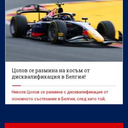
Цолов се размина на косъм от
дисквалификация в Белгия!
Никола Цолов се размина с дисквалификация от
основното състезание в Белгия, след като той,
съотборникът му в Кампос Ноел Леон и самият
отбор бяха разследвани в часовете след финала.