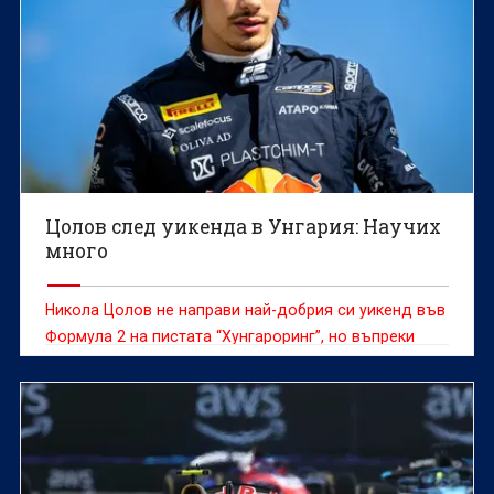
Цолов след уикенда в Унгария: Научих
много
Никола Цолов не направи най-добрия си уикенд във
Формула 2 на пистата “Хунгароринг”, но въпреки
това остава убедителен лидер в първенството