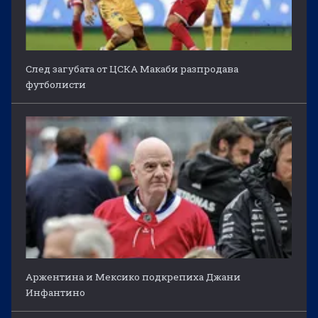
След загубата от ЦСКА Макаби разпродава
футболисти
Аржентина и Мексико подкрепиха Джани
Инфантино