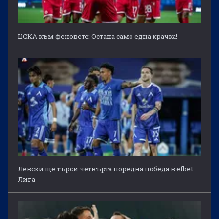
ЦСКА към феновете: Остана само една крачка!
Левски ще търси четвърта поредна победа в efbet
Лига