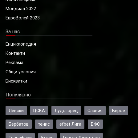
Мондиал 2022
ЕвроВолей 2023
За нас
Енциклопедия
Контакти
Реклама
Общи условия
Бисквитки
Популярно
Левски
ЦСКА
Лудогорец
Славия
Берое
Бербатов
тенис
efbet Лига
БФС
Трансфери
Ботев
Григор Димитров