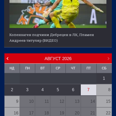
Копенхаген подчини Дебрецен в ЛК, Пламен
Андреев титуляр (ВИДЕО)
АВГУСТ
2026
НД
ПН
ВТ
СР
ЧТ
ПТ
СБ
1
2
3
4
5
6
7
8
9
10
11
12
13
14
15
16
17
18
19
20
21
22