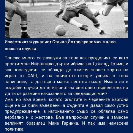
Известният журналист Станил Йотов припомня малко
позната случка
Понеже много се разшумя за това как продалият се като
проститутка Инфантило държи ибрика на Доналд Тръмп, и
как последният се обажда да отменя червен картон на
играч от САЩ, и на всичкото отгоре успява в това
начинание, та да върна малко лентата назад. Имало ли е
подобен случай да те изгонят на световно първенство, но
да ти се размине наказанието за следващия мач?
Има, но във време, когато жълтите и червените картони
още не са били въведени, а съдията е давал само устно
предупреждение, а изгонването също се обявява само
вербално и с жестове. Във въпросния случай е замесен
великият бразилец Мане Гаринча. И пак има намесена
политика.