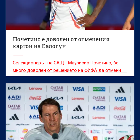
Почетино е доволен от отменения
картон на Балогун
Селекционерът на САЩ - Маурисио Почетино, бе
много доволен от решението на ФИФА да отмени
наказанието на нападателя Фоларин Балогун, който
ще може да играе срещу Белгия в 1/8-финалите на
Мондиал 2026