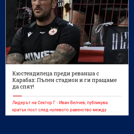
Кюстендилеца преди реванша с
Карабах: Пълен стадион и ги пращаме
да спят!
Лидерът на Сектор Г - Иван Велчев, публикува
кратък пост след нулевото равенство между
Карабах и ЦСКА в Баку снощи