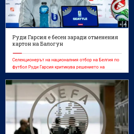
Руди Гарсия е бесен заради отменения
картон на Балогун
Селекционерът на националния отбор на Белгия по
футбол Руди Гарсия критикува решението на
международната футболна централа ФИФА да
отмени наказанието заради червен картон на
нападателя на САЩ Фоларин Балогун, заявявайки,
че безпрецедентният ход е в разрез с духа на
играта