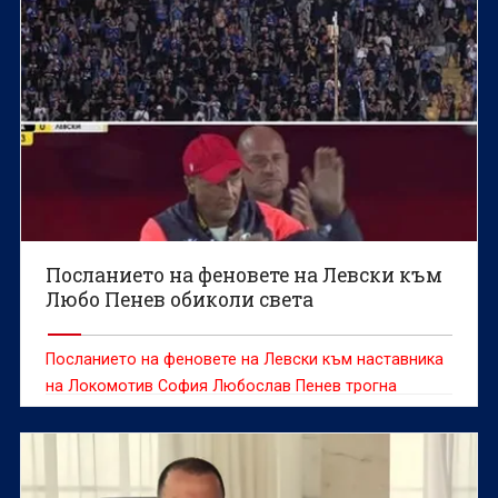
Посланието на феновете на Левски към
Любо Пенев обиколи света
Посланието на феновете на Левски към наставника
на Локомотив София Любослав Пенев трогна
социалните мрежи.