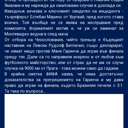
Ямазаки и му нарежда да омаловажи случая в доклада си.
Изведнъж изчезва и ключовият свидетел на инцидента -
тъчреферът Естебан Марино от Уругвай, пред когото става
всичко. Той въобще не се явява на изслушване пред
комисията. Формалният мотив е, че уж си заминал за
Монтевидео веднага след мача.
От отбора на Чехословакия, чийто треньор е бъдещият
наставник на Левски Рудолф Витлачил, също декларират,
че нямат нищо против Мане Гаринча да играе във финала
срещу тях. Дали са го направили искрено и от любов към
футболното майсторство, или от страх да не им се случи
случка на 9000 км от Прага - това можем само да гадаем.
В крайна сметка ФИФА казва, че няма достатъчно
доказателства за прегрешението на Гаринча и му дава
право да играе на финала, където Бразилия печели с 3:1.
Та така по въпроса....