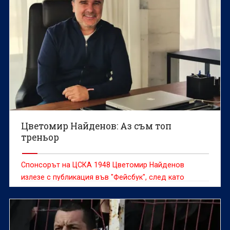
Цветомир Найденов: Аз съм топ
треньор
Спонсорът на ЦСКА 1948 Цветомир Найденов
излезе с публикация във "Фейсбук", след като
"червените" от победиха Ботев (Враца) с 2:1