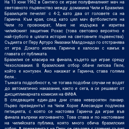
На 13 юни 1962 в Сантяго се играе полуфиналният мач на
световното първенство между домакина Чили и Бразилия.
Бразилците печелят с 4-2, като два от головете са на
Гаринча. Към края, след като цял мач футболистите на
Чили го провокират, Мане не издържа и изритва
чилийският защитник Рохас (това световно вероятно е
най-грубото в цялата история на световните първенства).
Съдията от Перу Артуро Ямазаки Малдонадо го отстранява
от игра. Докато излиза, Гаринча е халосан с камък в
главата от публиката.
Бразилия се класира на финала, където ще играе срещу
Чехословакия. В бразилския отбор обаче липсва Пеле,
който е контузен. Ако накажат и Гаринча, става голяма
беля...
Тънката подробност е, че тогава подобни случаи не водят
до автоматично наказание, както е сега, а се решават от
дисциплинарната комисия на ФИФА.
В следващите един-два дни става невероятен панаир.
Първо президентът на Чили Хорхе Алесандри подписва
петицията, с която се настоява Гаринча да играе във
финала въпреки изгонването. Това става и по настояване
на чилийската публика, която много обича бразилския
отбор. А президентът на Перу се свързва с главния съдия