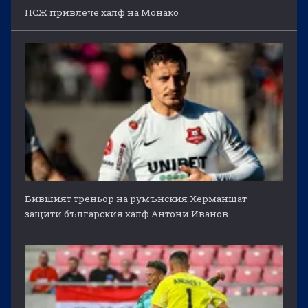
ПСЖ привлече халф на Монако
Бившият треньор на румънския Херманщат
защити българския халф Антони Иванов