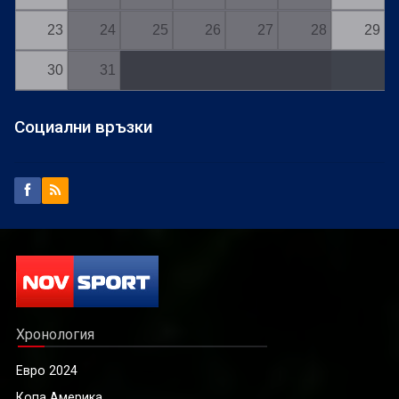
23
24
25
26
27
28
29
30
31
Социални връзки
Хронология
Евро 2024
Копа Америка