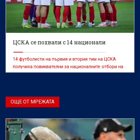
ЦСКА се похвали с 14 национали
14 футболисти на първия и втория тим на ЦСКА
получиха повиквателни за националните отбори на
своите държави за мачовете от международния
прозорец на ФИФА през юни, информира клубният
сайт.
ОЩЕ ОТ МРЕЖАТА