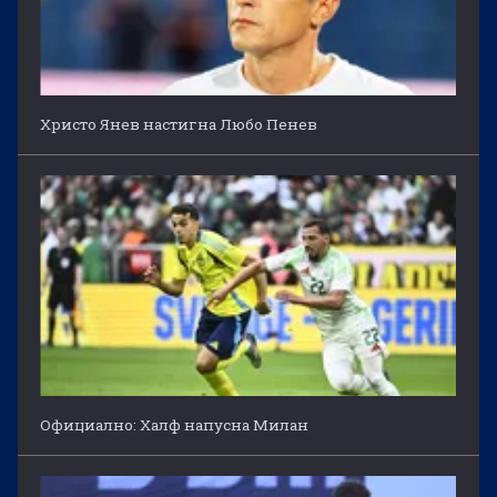
Христо Янев настигна Любо Пенев
Официално: Халф напусна Милан