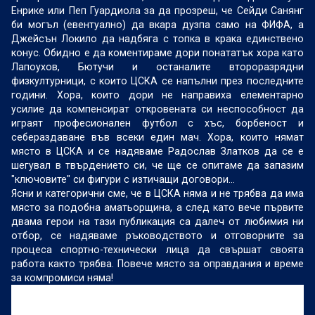
Енрике или Пеп Гуардиола за да прозреш, че Сейди Санянг
би могъл (евентуално) да вкара дузпа само на ФИФА, а
Джейсън Локило да надбяга с топка в крака единствено
конус. Обидно е да коментираме дори понататък хора като
Лапоухов, Бютучи и останалите второразрядни
физкултурници, с които ЦСКА се напълни през последните
години. Хора, които дори не направиха елементарно
усилие да компенсират откровената си неспособност да
играят професионален футбол с хъс, борбеност и
себераздаване във всеки един мач. Хора, които нямат
място в ЦСКА и се надяваме Радослав Златков да се е
шегувал в твърдението си, че ще се опитаме да запазим
"ключовите" си фигури с изтичащи договори...
Ясни и категорични сме, че в ЦСКА няма и не трябва да има
място за подобна аматьорщина, а след като вече първите
двама герои на тази публикация са далеч от любимия ни
отбор, се надяваме ръководството и отговорните за
процеса спортно-технически лица да свършат своята
работа както трябва. Повече място за оправдания и време
за компромиси няма!