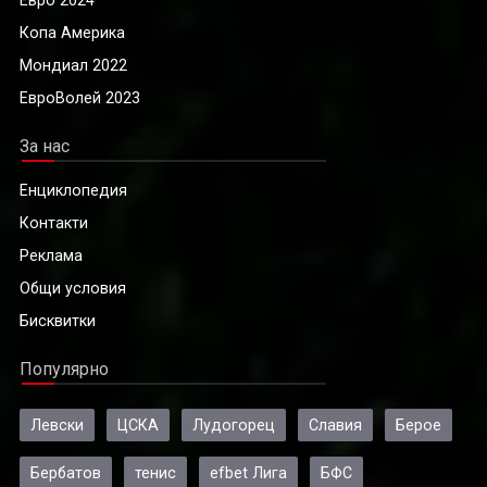
Копа Америка
Мондиал 2022
ЕвроВолей 2023
За нас
Енциклопедия
Контакти
Реклама
Общи условия
Бисквитки
Популярно
Левски
ЦСКА
Лудогорец
Славия
Берое
Бербатов
тенис
efbet Лига
БФС