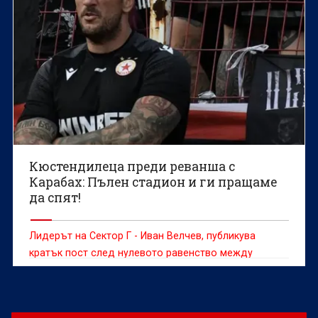
Кюстендилеца преди реванша с
Карабах: Пълен стадион и ги пращаме
да спят!
Лидерът на Сектор Г - Иван Велчев, публикува
кратък пост след нулевото равенство между
Карабах и ЦСКА в Баку снощи