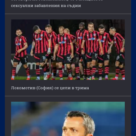
сексуални забавления на съдии
Локомотив (София) се цели в трима