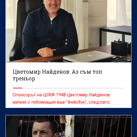
Цветомир Найденов: Аз съм топ
треньор
Спонсорът на ЦСКА 1948 Цветомир Найденов
излезе с публикация във "Фейсбук", след като
"червените" от победиха Ботев (Враца) с 2:1