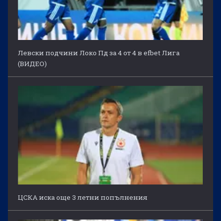
Левски подчини Локо Пд за 4 от 4 в efbet Лига
(ВИДЕО)
ЦСКА иска още 3 летни попълнения