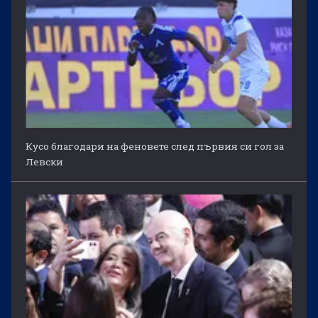
Кусо благодари на феновете след първия си гол за
Левски