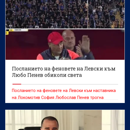
Посланието на феновете на Левски към
Любо Пенев обиколи света
Посланието на феновете на Левски към наставника
на Локомотив София Любослав Пенев трогна
социалните мрежи.