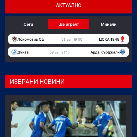
АКТУАЛНО
Сега
Ще играят
Минали
Локомотив Сф
ЦСКА 1948
08 авг, 19:00
Дунав
Арда Кърджали
08 авг, 21:15
ИЗБРАНИ НОВИНИ