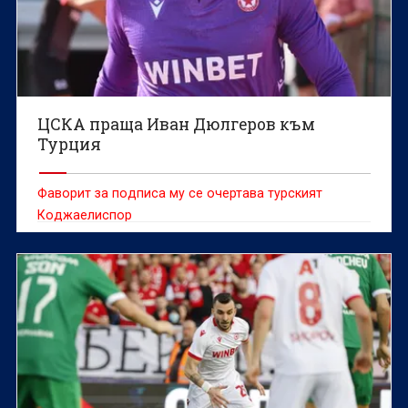
ЦСКА праща Иван Дюлгеров към
Турция
Фаворит за подписа му се очертава турският
Коджаелиспор