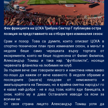
Фен фракцията на ЦСКА Трибуна Сектор Г публикува остра
позиция за представянето на отбора през изминалия сезон:
Срам и позор. Това са думите, които описват ЦСКА в
спортно-технически план през изминалия сезон, а мачът в
неделя беше само черешката върху тортата от
екскременти, която ни беше поднесена от Филип Филипов,
Александър Томаш и така нар. "футболисти", носещи
червената фланелка на любимия ни клуб.
За първия вече сме говорили много и наистина няма какво
по-лошо да кажем от вече казаното. В неделя обрахме и
последните (засега) плодове от неможенето и
аматьорщината на Пинокио, но в крайна сметка народът го
е казал най-добре - не е луд този, който яде баницата, а
онзи, който му я дава. Останалите изводи са ясни за
всички ни.
От своя страна лицето Александър Томаш успя да