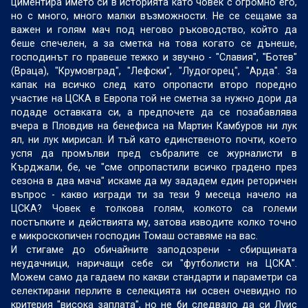
циментира името си в историята като човек с огромно его,
но с много, много малки възможности. Не се сещаме за
важен и голям мач под негово ръководство, който да
беше спечелен, а за сметка на това когато се дънеше,
господинът го правеше тежко и звучно - "Славия", "Ботев"
(Враца), "Крумовград", "Лефски", "Лудогорец", "Арда". За
капак на всичко след като опропасти второ поредно
участие на ЦСКА в Европа той не сметна за нужно дори да
подаде оставката си, а предпочете да се позабавлява
вчера в Пловдив на бенефиса на Мартин Камбуров ни лук
ял, ни лук мирисал. И тъй като единственото почти, което
успя да промълви пред събралите се журналисти в
Кърджали, бе, че "сме опропастили всичко градено през
сезона в два мача" искаме да му зададем един реторичен
въпрос - какво изгради ти за тези 9 месеца начело на
ЦСКА? Човек е толкова голям, колкото са големи
постъпките и действията му, затова изводите колко точно
е микроскопичен господин Томаш оставяме на вас.
И стигаме до обичайните заподозрени - сбирщината
неудачници, наричащи себе си "футболисти на ЦСКА".
Можем само да гадаем по какви стандарти и параметри са
селектирани перлите в селекцията ни освен очевидно по
критерия "висока заплата", но не би следвало да си Луис