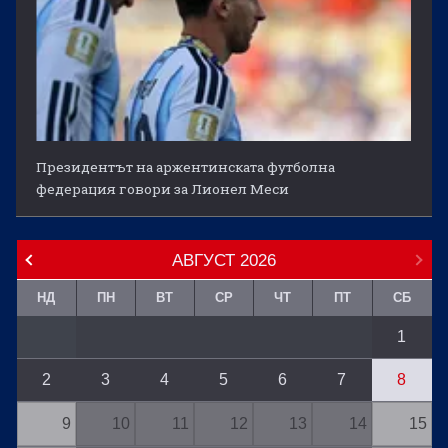
Президентът на аржентинската футболна
федерация говори за Лионел Меси
АВГУСТ
2026
НД
ПН
ВТ
СР
ЧТ
ПТ
СБ
1
2
3
4
5
6
7
8
9
10
11
12
13
14
15