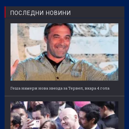
ПОСЛЕДНИ НОВИНИ
Геша намери нова звезда за Тервел, вкара 4 гола