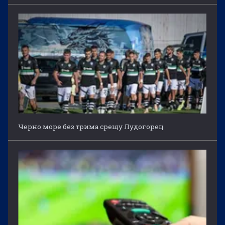
Черно море без трима срещу Лудогорец