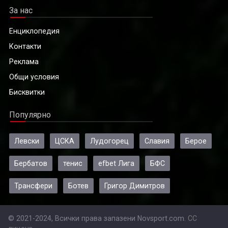
За нас
Енциклопедия
Контакти
Реклама
Общи условия
Бисквитки
Популярно
Левски
ЦСКА
Лудогорец
Славия
Берое
Бербатов
тенис
efbet Лига
БФС
Трансфери
Ботев
Григор Димитров
© 2021-2024, Всички права запазени Novsport.com.
CC