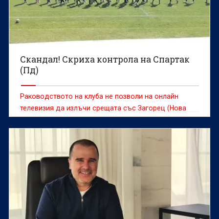
Скандал! Скриха контрола на Спартак
(Пд)
Раководството на клуба не позволи на онлайн
телевизия да излъчи срещата със Загорец (Нова
Загора)