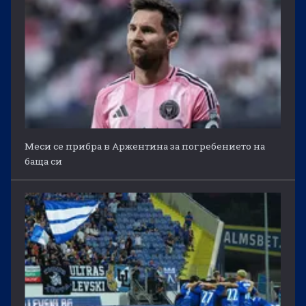
Меси се прибра в Аржентина за погребението на
баща си