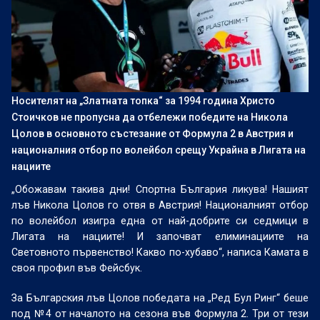
Носителят на „Златната топка“ за 1994 година Христо
Стоичков не пропусна да отбележи победите на Никола
Цолов в основното състезание от Формула 2 в Австрия и
националния отбор по волейбол срещу Украйна в Лигата на
нациите
„Обожавам такива дни! Спортна България ликува! Нашият
лъв Никола Цолов го отвя в Австрия! Националният отбор
по волейбол изигра една от най-добрите си седмици в
Лигата на нациите! И започват елиминациите на
Световното първенство! Какво по-хубаво“, написа Камата в
своя профил във Фейсбук.
За Българския лъв Цолов победата на „Ред Бул Ринг“ беше
под №4 от началото на сезона във Формула 2. Три от тези