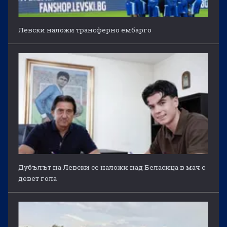
Левски наложи трансферно ембарго
Дубълът на Левски се наложи над Беласица в мач с
девет гола