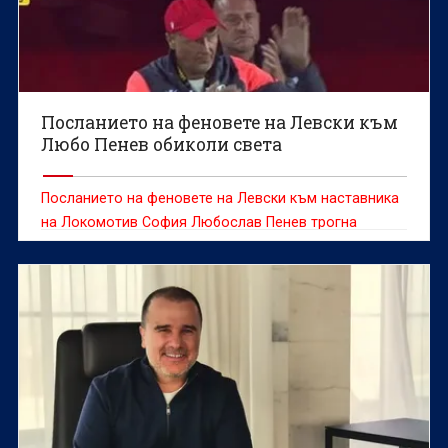
Посланието на феновете на Левски към
Любо Пенев обиколи света
Посланието на феновете на Левски към наставника
на Локомотив София Любослав Пенев трогна
социалните мрежи.