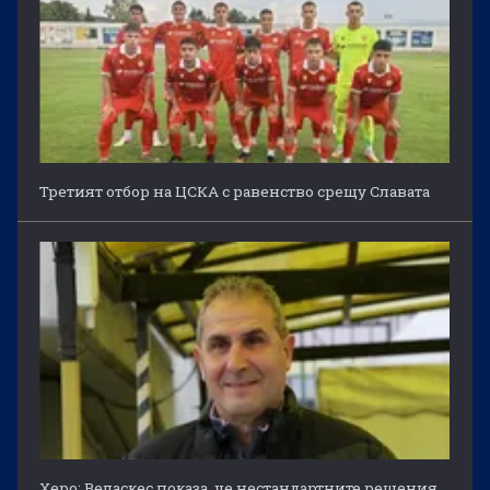
Третият отбор на ЦСКА с равенство срещу Славата
Херо: Веласкес показа, че нестандартните решения