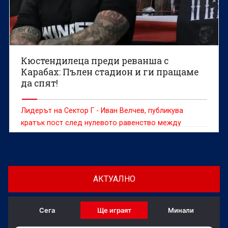
Кюстендилеца преди реванша с
Карабах: Пълен стадион и ги пращаме
да спят!
Лидерът на Сектор Г - Иван Велчев, публикува
кратък пост след нулевото равенство между
Карабах и ЦСКА в Баку снощи
АКТУАЛНО
Сега
Ще играят
Минали