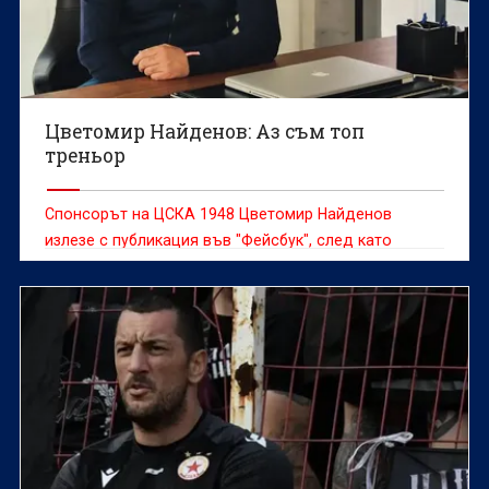
Цветомир Найденов: Аз съм топ
треньор
Спонсорът на ЦСКА 1948 Цветомир Найденов
излезе с публикация във "Фейсбук", след като
"червените" от победиха Ботев (Враца) с 2:1