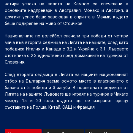
четири успеха на пилота на Кампос са спечелени в
основните надпревари в Австралия, Монако и Австрия, а
другият успех беше завоюван в спринта в Маями, където
беше подкрепен на живо от Стоичков.
Националните по волейбол спечели три победи от четири
мача във втората седмица на Лигата на нациите, след като
победиха Италия и Канада с 3:2 и Украйна с 3:1. Лъвовете
отстъпиха с 2:3 единствено пред домакините на турнира от
Словения.
След втората седмица в Лигата на нациите националният
отбор на България заема осмото място в класирането с
баланс от 5 победи и 3 загуби. В последната седмица от
Лигата на нациите Лъвовете ще играят на турнира в Чикаго
между 15 и 20 юли, където ще се изправят срещу
съставите на Полша, Китай, САЩ и Франция.