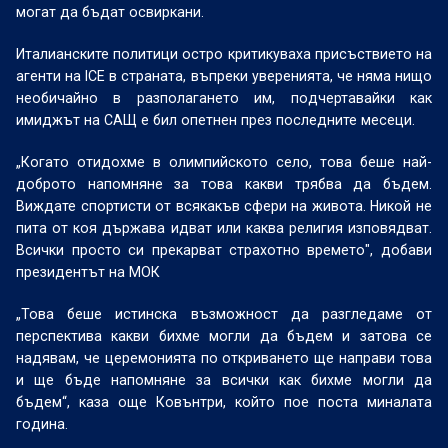
могат да бъдат освиркани.
Италианските политици остро критикуваха присъствието на
агенти на ICE в страната, въпреки уверенията, че няма нищо
необичайно в разполагането им, подчертавайки как
имиджът на САЩ е бил опетнен през последните месеци.
„Когато отидохме в олимпийското село, това беше най-
доброто напомняне за това какви трябва да бъдем.
Виждате спортисти от всякакъв сфери на живота. Никой не
пита от коя държава идват или каква религия изповядват.
Всички просто си прекарват страхотно времето", добави
президентът на МОК
„Това беше истинска възможност да разгледаме от
перспектива какви бихме могли да бъдем и затова се
надявам, че церемонията по откриването ще направи това
и ще бъде напомняне за всички как бихме могли да
бъдем“, каза още Ковънтри, който пое поста миналата
година.