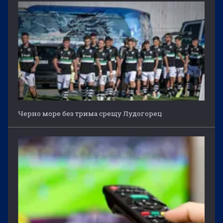
Черно море без трима срещу Лудогорец