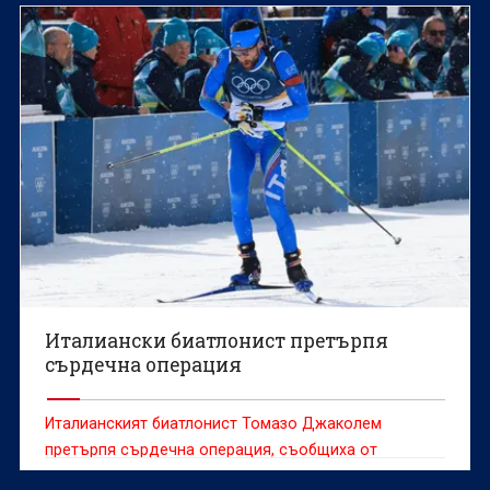
Олимпийските игри в Милано и Кортина д'Ампецо.
Италиански биатлонист претърпя
сърдечна операция
Италианският биатлонист Томазо Джаколем
претърпя сърдечна операция, съобщиха от
Италианската зимна спортна федерация.