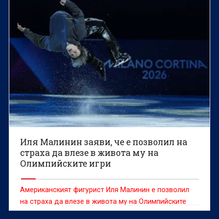
Иля Малинин заяви, че е позволил на
страха да влезе в живота му на
Олимпийските игри
Американският фигурист Иля Малинин е позволил
на страха да влезе в живота му на Олимпийските
игри в Милано-Кортина, което е предопределило