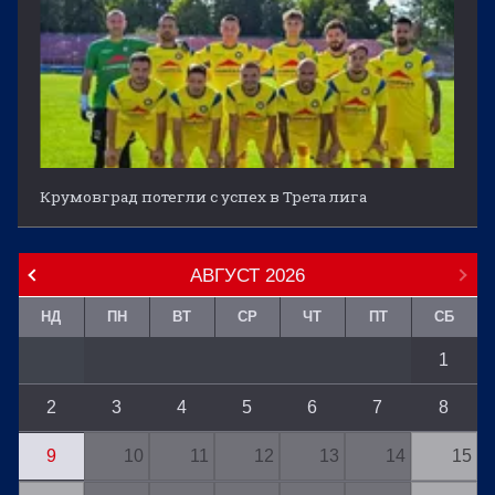
Крумовград потегли с успех в Трета лига
АВГУСТ
2026
НД
ПН
ВТ
СР
ЧТ
ПТ
СБ
1
2
3
4
5
6
7
8
9
10
11
12
13
14
15