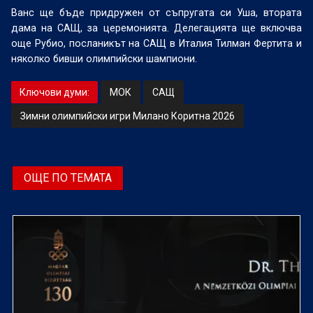
Ванс ще бъде придружен от съпругата си Уша, втората
дама на САЩ, за церемонията. Делегацията ще включва
още Рубио, посланикът на САЩ в Италия Тилман Фертита и
няколко бивши олимпийски шампиони.
Ключови думи:
МОК
САЩ
Зимни олимпийски игри Милано Коритна 2026
ОЩЕ ПО ТЕМАТА