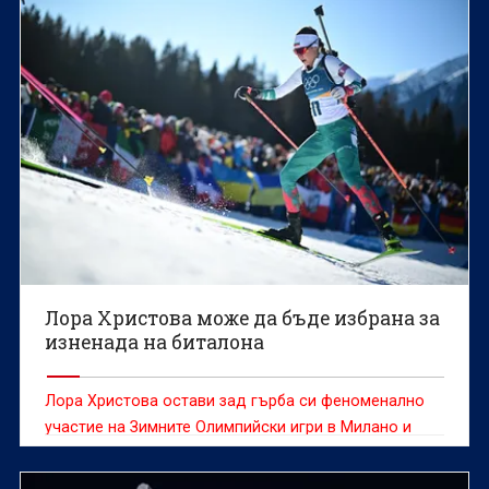
Лора Христова може да бъде избрана за
изненада на биталона
Лора Христова остави зад гърба си феноменално
участие на Зимните Олимпийски игри в Милано и
Кортина д'Ампецо