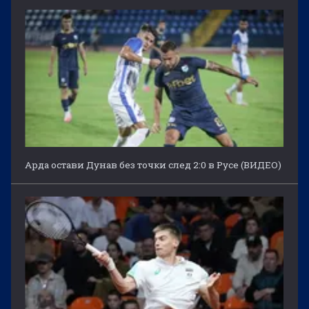
Арда остави Дунав без точки след 2:0 в Русе (ВИДЕО)