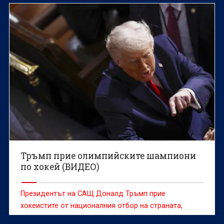
катастрофалното му представяне, разкри той
профила си в социалната мрежа Инстаграм.
Тръмп прие олимпийските шампиони
по хокей (ВИДЕО)
Президентът на САЩ Доналд Тръмп прие
хокеистите от националния отбор на страната,
които в неделя завоюваха златните медали на