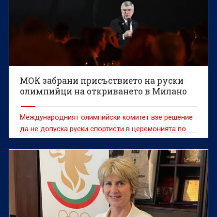
МОК забрани присъствието на руски
олимпийци на откриването в Милано
Международният олимпийски комитет взе решение
да не допуска руски спортисти в церемонията по
откриването на Зимните олимпийски игри в Милано/
Кортина д'Ампецо