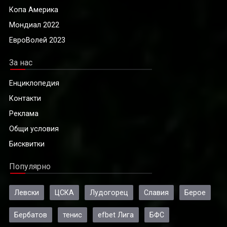
Копа Америка
Мондиал 2022
ЕвроВолей 2023
За нас
Енциклопедия
Контакти
Реклама
Общи условия
Бисквитки
Популярно
Левски
ЦСКА
Лудогорец
Славия
Берое
Бербатов
тенис
efbet Лига
БФС