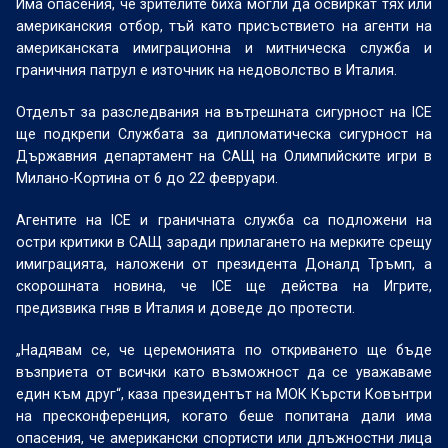
Има опасения, че зрителите биха могли да освиркат тях или
американския отбор, тъй като присъствието на агенти на
американската имиграционна и митническа служба и
граничния патрул е източник на недоволство в Италия.
Отделът за разследвания на вътрешната сигурност на ICE
ще подкрепи Службата за дипломатическа сигурност на
Държавния департамент на САЩ на Олимпийските игри в
Милано-Кортина от 6 до 22 февруари.
Агентите на ICE и граничната служба са подложени на
остри критики в САЩ заради прилагането на мерките срещу
имиграцията, наложени от президента Доналд Тръмп, а
скорошната новина, че ICE ще действа на Игрите,
предизвика гняв в Италия и доведе до протести.
„Надявам се, че церемонията по откриването ще бъде
възприета от всички като възможност да се уважаваме
един към друг“, каза президентът на МОК Кърсти Ковънтри
на пресконференция, когато беше попитана дали има
опасения, че американски спортисти или длъжностни лица