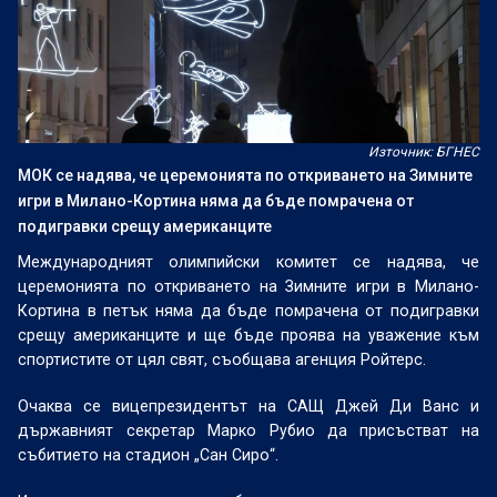
Източник: БГНЕС
МОК се надява, че церемонията по откриването на Зимните
игри в Милано-Кортина няма да бъде помрачена от
подигравки срещу американците
Международният олимпийски комитет се надява, че
церемонията по откриването на Зимните игри в Милано-
Кортина в петък няма да бъде помрачена от подигравки
срещу американците и ще бъде проява на уважение към
спортистите от цял ​​свят, съобщава агенция Ройтерс.
Очаква се вицепрезидентът на САЩ Джей Ди Ванс и
държавният секретар Марко Рубио да присъстват на
събитието на стадион „Сан Сиро“.