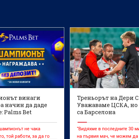
, включително опитни
дишни национали.
онът винаги
Треньорът на Дери С
а начин да даде
Уважаваме ЦСКА, но
: Palms Bet
са Барселона
ажда
бителското
шампионът не чака
"Видяхме в последните 30 м
вяване с нов жест
о, той работи, за да го
на първия мач, че можем да