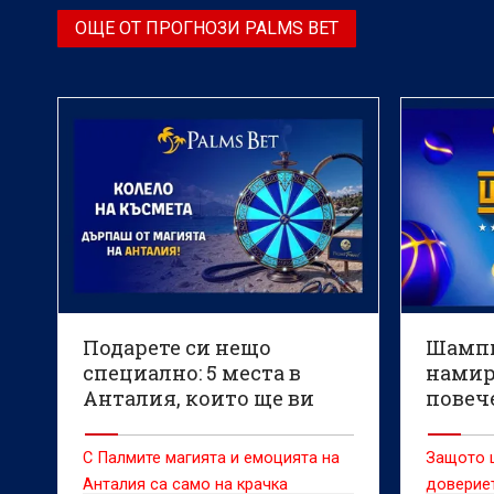
последния си домакински мач
страната
ОЩЕ ОТ ПРОГНОЗИ PALMS BET
преди Световното първенство по
дългого
футбол.
Подарете си нещо
Шампи
специално: 5 места в
намир
Анталия, които ще ви
повече
накарат да запомните
надгр
това лято завинаги
потре
С Палмите магията и емоцията на
Защото 
прежи
Анталия са само на крачка
довериет