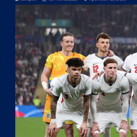
БГ Футбол:
Контузиите променят тран
БГ Футбол:
Левски постави цена на В