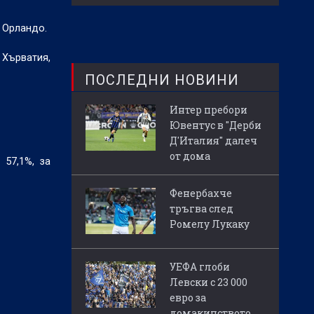
в Орландо.
 Хърватия,
ПОСЛЕДНИ НОВИНИ
Интер пребори
Ювентус в "Дерби
Д'Италия" далеч
от дома
57,1%, за
Фенербахче
тръгва след
Ромелу Лукаку
УЕФА глоби
Левски с 23 000
евро за
домакинството