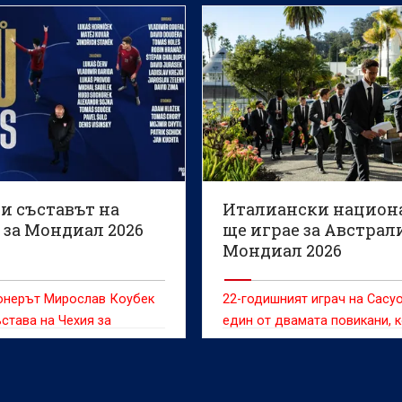
 и съставът на
Италиански национ
 за Мондиал 2026
ще играе за Австрал
Мондиал 2026
онерът Мирослав Коубек
22-годишният играч на Сасу
става на Чехия за
един от двамата повикани, 
ото първенство по
до момета не са обличали е
а в него преобладават
на Австралия
ти от първенството на