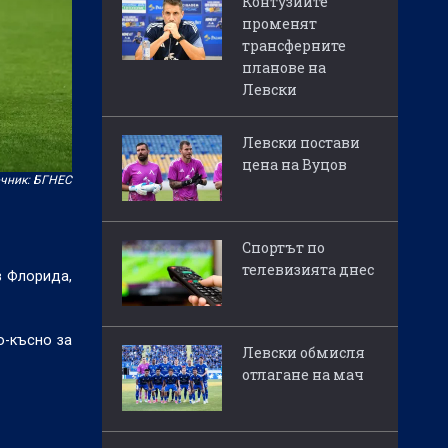
Контузиите
променят
трансферните
планове на
Левски
Левски постави
цена на Вуцов
чник: БГНЕС
Спортът по
телевизията днес
в Флорида,
о-късно за
Левски обмисля
отлагане на мач