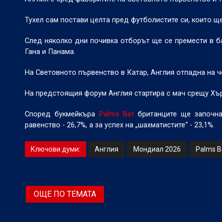
Тухел сам постави целта пред футболистите си, които ще
След няколко дни почивка отборът ще се премести в баз
Гана и Панама.
На Световното първенство в Катар, Англия отпадна на 
На предстоящия форум Англия стартира с мач срещу Хър
Според букмейкъра
Palms Bet
британците ще започна
равенство - 26,7%, а за успех на „шахматистите“ - 23,1%.
Ключови думи:
Англия
Мондиал 2026
Palms B
ОЩЕ ПО ТЕМАТА