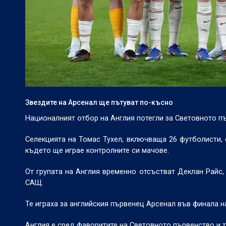
Звездите на Арсенал ще пътуват по-късно
Националният отбор на Англия потегли за Световното п
Селекцията на Томас Тухел, включваща 26 футболисти, 
където ще играе контролните си мачове.
От групата на Англия временно отсъстват Деклан Райс,
САЩ.
Те играха за английския първенец Арсенал във финала 
Англия е сред фаворитите на Световното първенство и т