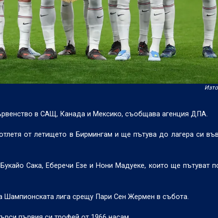
Изто
ървенство в САЩ, Канада и Мексико, съобщава агенция ДПА.
отлетя от летището в Бирмингам и ще пътува до лагера си въ
 Букайо Сака, Еберечи Езе и Нони Мадуеке, които ще пътуват п
на Шампионската лига срещу Пари Сен Жермен в събота.
ърси първия си трофей от 1966 насам.