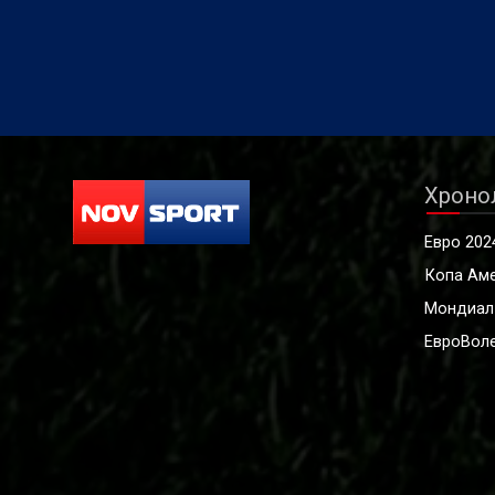
първия кръг от Шампионската
лига.
Хроно
Евро 202
Копа Ам
Мондиал
ЕвроВоле