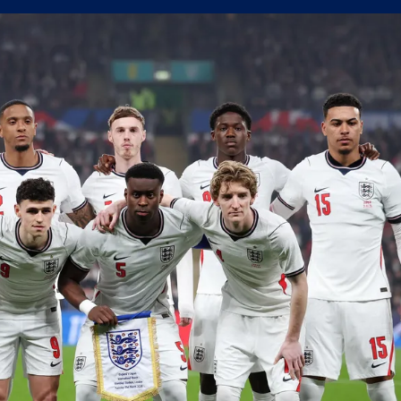
сферните планове на Левски
уцов