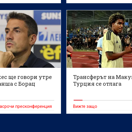
позит
на ниво", заяви Тиърнън Лин
ес ще говори утре
Трансферът на Маку
анша с Борац
Турция се отлага
насрочи пресконференция
Вижте защо