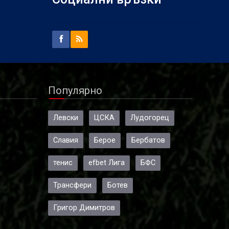
Популярно
Левски
ЦСКА
Лудогорец
Славия
Берое
Бербатов
тенис
efbet Лига
БФС
Трансфери
Ботев
Григор Димитров