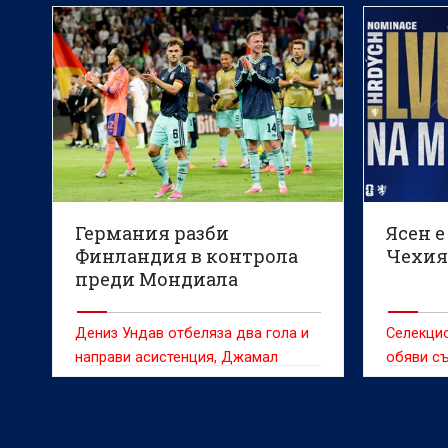
Германия разби
Ясен е
Финландия в контрола
Чехия
преди Мондиала
Дениз Ундав отбеляза два гола и
Селекци
направи асистенция, Джамал
обяви съ
Мусиала също се разписа при
Световн
завръщането си, като Германия
футбол, 
разгроми Финландия с 4:0 в
футболис