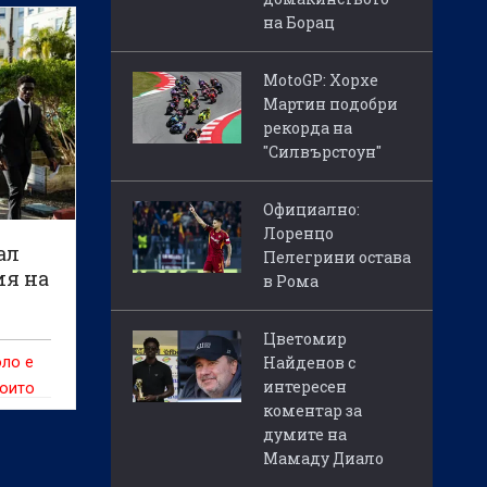
на Борац
MotoGP: Хорхе
Мартин подобри
рекорда на
"Силвърстоун"
Официално:
Лоренцо
ал
Пелегрини остава
ия на
в Рома
Цветомир
Найденов с
оло е
интересен
които
коментар за
кипа
думите на
Мамаду Диало