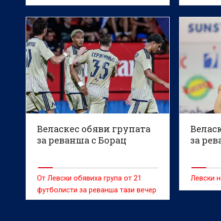
без де
разстояние
заслужи
Веласкес обяви групата
Веласк
за реванша с Борац
за рев
От Левски обявиха група от 21
Левски 
футболисти за реванша тази вечер
срещу първенеца на Босна и
Херцеговина Борац Баня Лука в