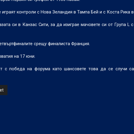
 играят контроли с Нова Зеландия в Тампа Бей и с Коста Рика 
ата си в Канзас Сити, за да изиграе мачовете си от Група L с
четвъртфиналите срещу финалиста Франция.
ватия на 17 юни.
т с победа на форума като шансовете това да се случи са 
et