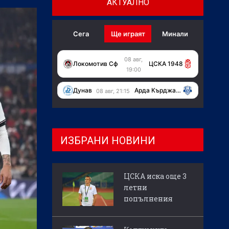
АКТУАЛНО
Сега
Ще играят
Минали
08 авг,
Локомотив Сф
ЦСКА 1948
19:00
Дунав
Арда Кърджали
08 авг, 21:15
ИЗБРАНИ НОВИНИ
ЦСКА иска още 3
летни
попълнения