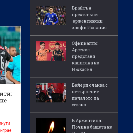
Брайтън
преотстъпи
аржентински
халф в Испания
Официално:
Арсенал
представи
капитана на
Нюкасъл
Байерн очаква с
нетърпение
ити:
началото на
 не
сезона
В Аржентина:
инути
Почина бащата на
 играе