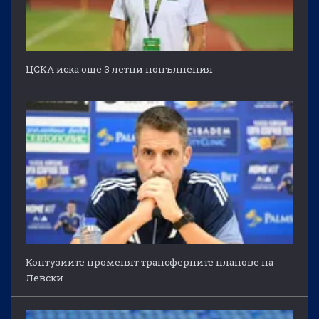
ЦСКА иска още 3 летни попълнения
Контузиите променят трансферните планове на
Левски