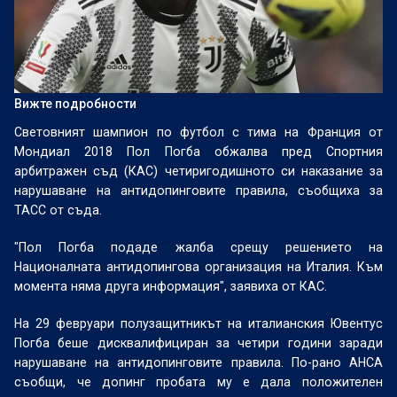
Вижте подробности
Световният шампион по футбол с тима на Франция от
Мондиал 2018 Пол Погба обжалва пред Спортния
арбитражен съд (КАС) четиригодишното си наказание за
нарушаване на антидопинговите правила, съобщиха за
ТАСС от съда.
"Пол Погба подаде жалба срещу решението на
Националната антидопингова организация на Италия. Към
момента няма друга информация", заявиха от КАС.
На 29 февруари полузащитникът на италианския Ювентус
Погба беше дисквалифициран за четири години заради
нарушаване на антидопинговите правила. По-рано АНСА
съобщи, че допинг пробата му е дала положителен