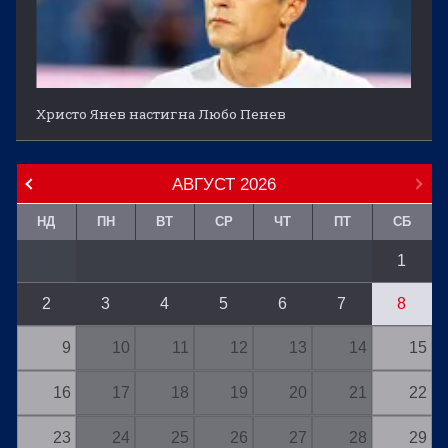
Христо Янев настигна Любо Пенев
АВГУСТ
2026
НД
ПН
ВТ
СР
ЧТ
ПТ
СБ
1
2
3
4
5
6
7
8
9
10
11
12
13
14
15
16
17
18
19
20
21
22
23
24
25
26
27
28
29