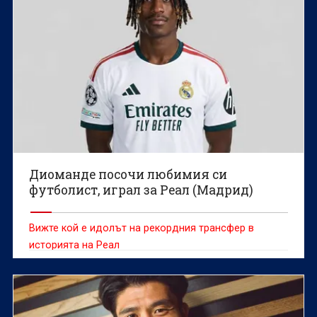
Диоманде посочи любимия си
футболист, играл за Реал (Мадрид)
Вижте кой е идолът на рекордния трансфер в
историята на Реал