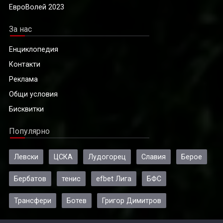
ЕвроВолей 2023
За нас
Енциклопедия
Контакти
Реклама
Общи условия
Бисквитки
Популярно
Левски
ЦСКА
Лудогорец
Славия
Берое
Бербатов
тенис
efbet Лига
БФС
Трансфери
Ботев
Григор Димитров