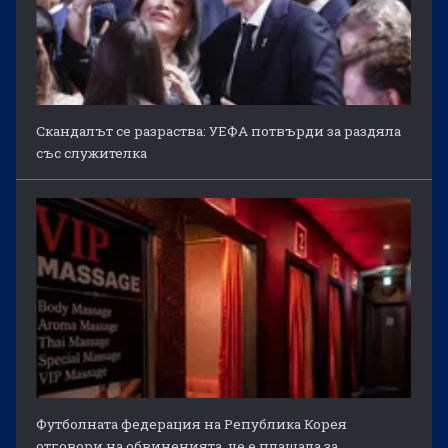
Скандалът се разраства: УЕФА потвърди за раздяла
със служителка
Футболната федерация на Република Корея
отговори на обвиненията, че е плащала за