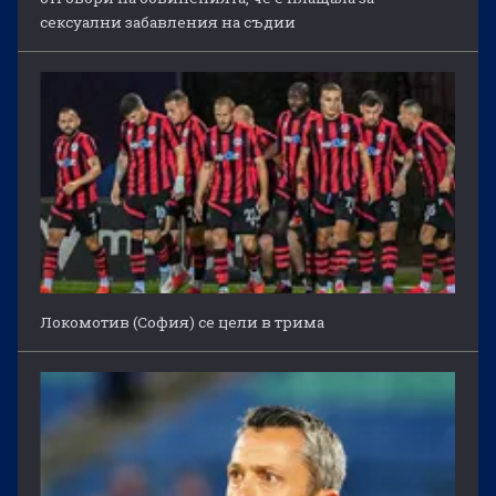
сексуални забавления на съдии
Локомотив (София) се цели в трима