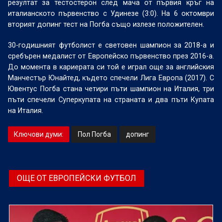
резултат за тестостерон след мача от първия кръг на
италианското първенство с Удинезе (3:0). На 6 октомври
вторият допинг тест на Погба също излезе положителен.
30-годишният футболист е световен шампион за 2018-а и
сребърен медалист от Европейско първенство през 2016-а.
До момента в кариерата си той е играл още за английския
Манчестър Юнайтед, където спечели Лига Европа (2017). С
Ювентус Погба стана четири пъти шампион на Италия, три
пъти спечели Суперкупата на страната и два пъти Купата
на Италия.
Ключови думи:
Пол Погба
допинг
ОЩЕ ОТ ЕВРОПЕЙСКИ ФУТБОЛ