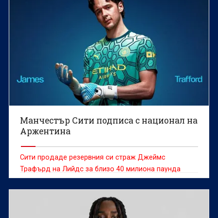
Манчестър Сити подписа с национал на
Аржентина
Сити продаде резервния си страж Джеймс
Трафърд на Лийдс за близо 40 милиона паунда