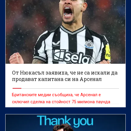
От Нюкасъл заявиха, че не са искали да
продават капитана си на Арсенал
Британските медии съобщиха, че Арсенал е
сключил сделка на стойност 75 милиона паунда