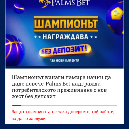
Шампионът винаги намира начин да
даде повече: Palms Bet надгражда
потребителското преживяване с нов
жест без депозит
Защото шампионът не чака доверието, той работи,
за да го заслужи