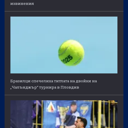
извинения
Бразилци спечелиха титлата на двойки на
„Чалънджър“ турнира в Пловдив