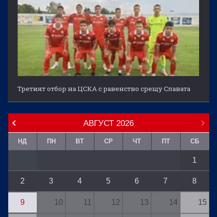
Третият отбор на ЦСКА с равенство срещу Славата
АВГУСТ
2026
НД
ПН
ВТ
СР
ЧТ
ПТ
СБ
1
2
3
4
5
6
7
8
9
10
11
12
13
14
15