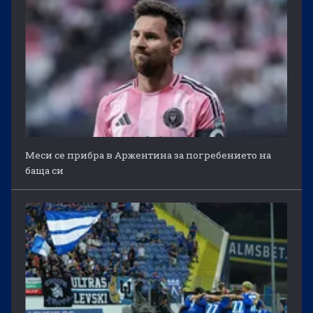
Меси се прибра в Аржентина за погребението на
баща си