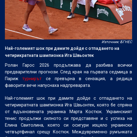
Източник: БГНЕС
Най-големият шок при дамите дойде с отпадането на
четирикратната шампионка Ига Швьонтек
Ролан Гарос 2026 продължава да разбива всички
предварителни прогнози. След края на първата седмица в
Париж
турнирът
се превърна в сензация, а редица
фаворити вече напуснаха надпреварата.
Най-големият шок при дамите дойде с отпадането на
четирикратната шампионка Ига Швьонтек, която бе спряна
от вдъхновената украинка Марта Костюк. Украинският
тенис продължи силното си представяне и с успеха на
Елина Свитолина, която си осигури изцяло украински
четвъртфинал срещу Костюк. Междувременно румънката