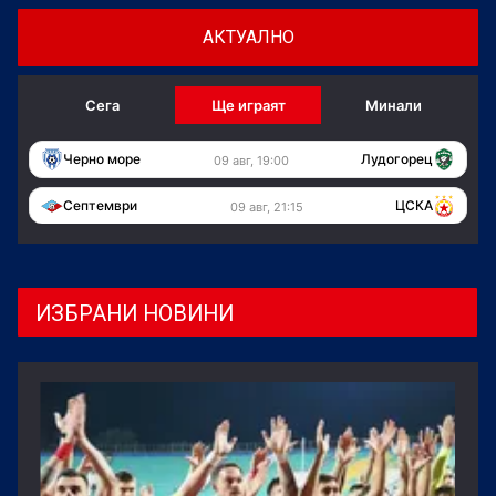
АКТУАЛНО
Сега
Ще играят
Минали
Черно море
Лудогорец
09 авг, 19:00
Септември
ЦСКА
09 авг, 21:15
ИЗБРАНИ НОВИНИ