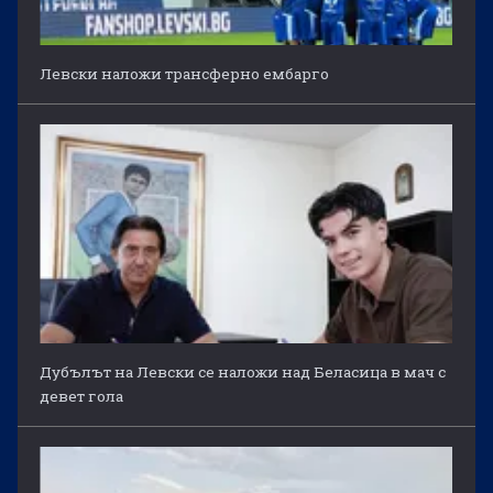
Левски наложи трансферно ембарго
Дубълът на Левски се наложи над Беласица в мач с
девет гола