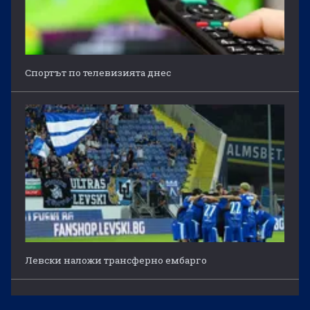
Спортът по телевизията днес
Левски наложи трансферно ембарго