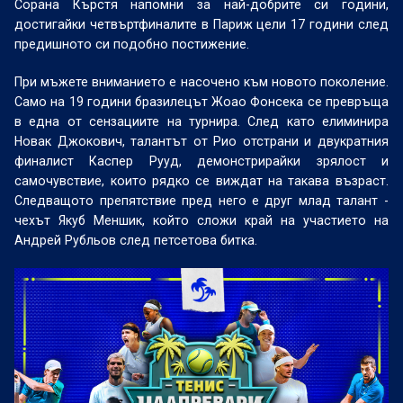
Сорана Кърстя напомни за най-добрите си години,
достигайки четвъртфиналите в Париж цели 17 години след
предишното си подобно постижение.
При мъжете вниманието е насочено към новото поколение.
Само на 19 години бразилецът Жоао Фонсека се превръща
в една от сензациите на турнира. След като елиминира
Новак Джокович, талантът от Рио отстрани и двукратния
финалист Каспер Рууд, демонстрирайки зрялост и
самочувствие, които рядко се виждат на такава възраст.
Следващото препятствие пред него е друг млад талант -
чехът Якуб Меншик, който сложи край на участието на
Андрей Рубльов след петсетова битка.