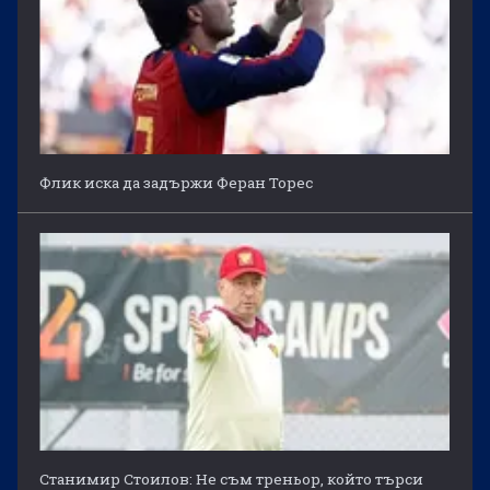
Флик иска да задържи Феран Торес
Станимир Стоилов: Не съм треньор, който търси