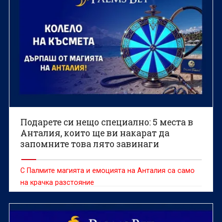
Подарете си нещо специално: 5 места в
Анталия, които ще ви накарат да
запомните това лято завинаги
С Палмите магията и емоцията на Анталия са само
на крачка разстояние