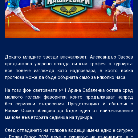
Докато младите звезди впечатляват, Александър Зверев
продължава уверено похода си към трофея, а турнирът
все повече изглежда като надпревара, в която всяка
прогноза може да бъде обърната само за няколко часа.
На този фон световната №1 Арина Сабаленка остава сред
малкото големи фаворитки, които продължават напред
без сериозни сътресения. Предстоящият ѝ сблъсък с
Наоми Осака обещава да бъде един от най-очакваните
мачове във втората седмица на турнира.
След отпадането на толкова водещи имена едно е сигурно
- Ролан Гарос 2026 вече е турнирът на изненадите, а с