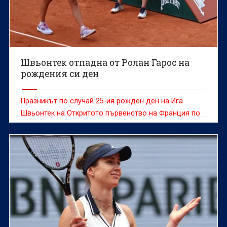
Швьонтек отпадна от Ролан Гарос на
рождения си ден
Празникът по случай 25-ия рожден ден на Ига
Швьонтек на Откритото първенство на Франция по
тенис в неделя се провали, след като бившата
шампионка загуби със 5:7, 1:6 от поставената под
номер 15 украинка Марта Костюк на
осминафиналите на турнира от Големия шлем.