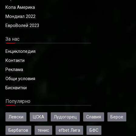
Копа Америка
Мондиал 2022
ЕвроВолей 2023
За нас
Енциклопедия
Контакти
Реклама
Общи условия
Бисквитки
Популярно
Левски
ЦСКА
Лудогорец
Славия
Берое
Бербатов
тенис
efbet Лига
БФС