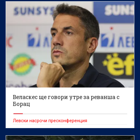
Шампионската лига.
Веласкес ще говори утре за реванша с
Борац
Левски насрочи пресконференция