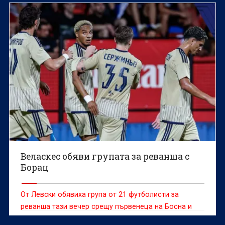
Веласкес обяви групата за реванша с
Борац
От Левски обявиха група от 21 футболисти за
реванша тази вечер срещу първенеца на Босна и
Херцеговина Борац Баня Лука в първия кръг от