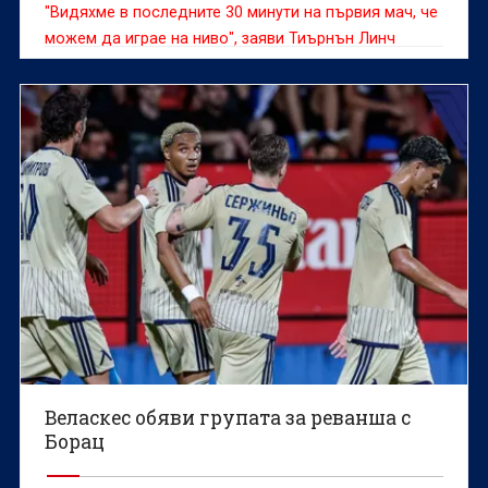
"Видяхме в последните 30 минути на първия мач, че
можем да играе на ниво", заяви Тиърнън Линч
Веласкес обяви групата за реванша с
Борац