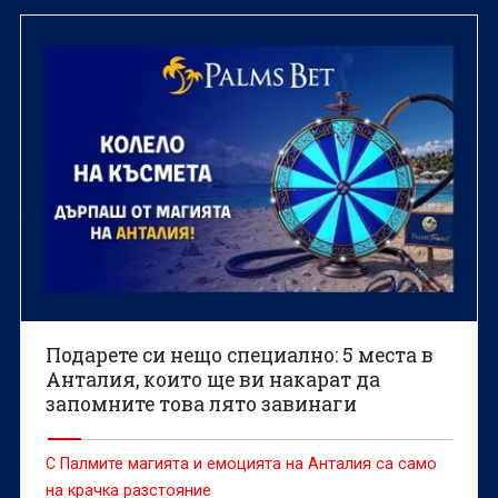
Подарете си нещо специално: 5 места в
Анталия, които ще ви накарат да
запомните това лято завинаги
С Палмите магията и емоцията на Анталия са само
на крачка разстояние