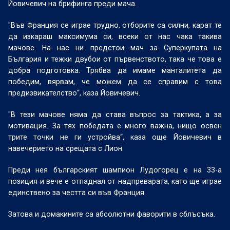
Йовичевич на брифинга преди мача.
"Във Франция се играе трудно, отборите са силни, карат те
да изкараш максимума си, всеки от нас чака такива
мачове. На нас ни предстои мач за Суперкупата на
България и тежки двубои от първенството, така че това е
добра подготовка. Трябва да имаме манталитета да
победим, вярвам, че можем да се справим с това
предизвикателство“, каза Йовичевич.
"В тези мачове няма да става въпрос за тактика, а за
мотивация. За тях победата е много важна, нищо освен
трите точки не ги устройва“, каза още Йовичевич в
навечерието на срещата с Лион.
Преди нея българският шампион Лудогорец е на 33-а
позиция и вече е отпаднал от надпреварата, като ще играе
единствено за честта си във Франция.
Затова и домакините са абсолютни фаворити в сблъсъка.