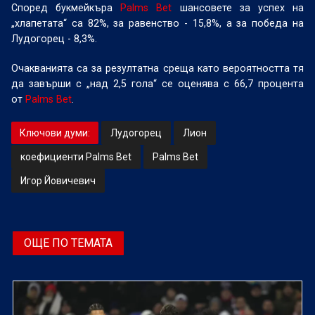
Според букмейкъра
Palms Bet
шансовете за успех на
„хлапетата“ са 82%, за равенство - 15,8%, а за победа на
Лудогорец - 8,3%.
Очакванията са за резултатна среща като вероятността тя
да завърши с „над 2,5 гола“ се оценява с 66,7 процента
от
Palms Bet
.
Ключови думи:
Лудогорец
Лион
коефициенти Palms Bet
Palms Bet
Игор Йовичевич
ОЩЕ ПО ТЕМАТА