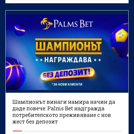
Шампионът винаги намира начин да
даде повече: Palms Bet надгражда
потребителското преживяване с нов
жест без депозит