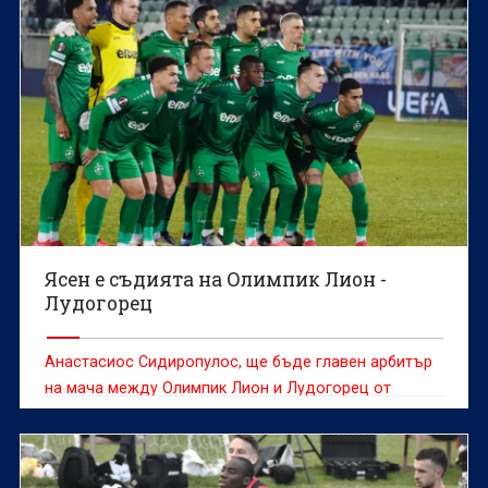
Ясен е съдията на Олимпик Лион -
Лудогорец
Анастасиос Сидиропулос, ще бъде главен арбитър
на мача между Олимпик Лион и Лудогорец от
основната фаза на Лига Европа