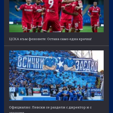
ЦСКА към феновете: Остана само една крачка!
Официално: Левски се раздели с директор и с
агенция