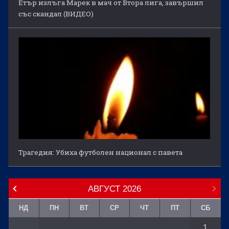
Етър излъга Марек в мач от Втора лига, завършил
със скандал (ВИДЕО)
Трагедия: Убиха футболен национал с павета
АВГУСТ
2026
НД
ПН
ВТ
СР
ЧТ
ПТ
СБ
1