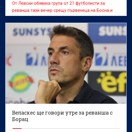
От Левски обявиха група от 21 футболисти за
реванша тази вечер срещу първенеца на Босна и
Херцеговина Борац Баня Лука в първия кръг от
Шампионската лига.
Веласкес ще говори утре за реванша с
Борац