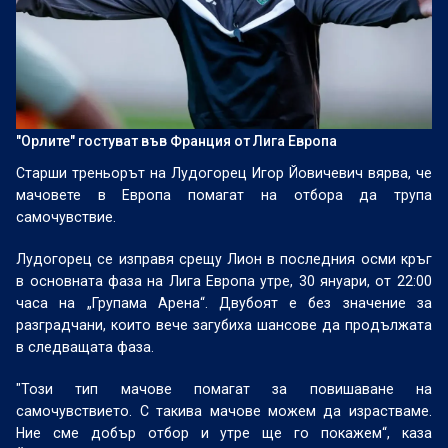
"Орлите" гостуват във Франция от Лига Европа
Старши треньорът на Лудогорец Игор Йовичевич вярва, че
мачовете в Европа помагат на отбора да трупа
самочувствие.
Лудогорец се изправя срещу Лион в последния осми кръг
в основната фаза на Лига Европа утре, 30 януари, от 22:00
часа на „Групама Арена“. Двубоят е без значение за
разградчани, които вече загубиха шансове да продължата
в следващата фаза.
"Този тип мачове помагат за повишаване на
самочувствието. С такива мачове можем да израстваме.
Ние сме добър отбор и утре ще го покажем“, каза